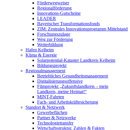
Förderwegweiser
Regionalförderung
Innovations-Gutscheine
LEADER
Bayerischer Transformationsfonds
ZIM: Zentrales Innovationsprogramm Mittelstand
Forschungszulage
Weg zur Förderung
Weiterbildung
Hafen Kelheim
Klima & Energie
Solarpotential-Kataster Landkreis Kelheim
Bildungsprojekt
Regionalmanagement
Betriebliches Gesundheitsmanagement
Digitalisierungsoffensive
Filmprojekt „Zukunftslandkreis – mein
Landkreis, meine Heimat!“
MINT-Fahrten
Fach- und Arbeitskräftesicherung
Standort & Netzwerk
Gewerbeflächen
Partner & Netzwerke
Technologietransfer
Wirtschaftsstruktur, Zahlen & Fakten