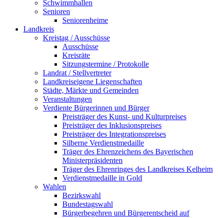
Schwimmhallen
Senioren
Seniorenheime
Landkreis
Kreistag / Ausschüsse
Ausschüsse
Kreisräte
Sitzungstermine / Protokolle
Landrat / Stellvertreter
Landkreiseigene Liegenschaften
Städte, Märkte und Gemeinden
Veranstaltungen
Verdiente Bürgerinnen und Bürger
Preisträger des Kunst- und Kulturpreises
Preisträger des Inklusionspreises
Preisträger des Integrationspreises
Silberne Verdienstmedaille
Träger des Ehrenzeichens des Bayerischen
Ministerpräsidenten
Träger des Ehrenringes des Landkreises Kelheim
Verdienstmedaille in Gold
Wahlen
Bezirkswahl
Bundestagswahl
Bürgerbegehren und Bürgerentscheid auf