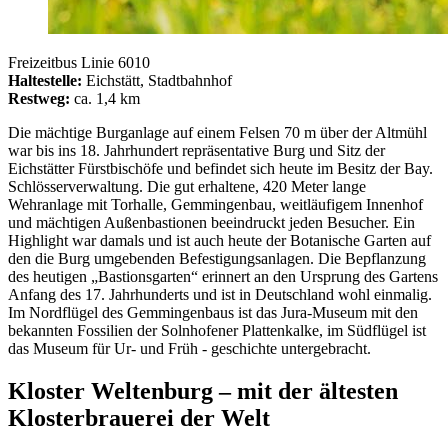
Freizeitbus Linie 6010
Haltestelle:
Eichstätt, Stadtbahnhof
Restweg:
ca. 1,4 km
Die mächtige Burganlage auf einem Felsen 70 m über der Altmühl
war bis ins 18. Jahrhundert repräsentative Burg und Sitz der
Eichstätter Fürstbischöfe und befindet sich heute im Besitz der Bay.
Schlösserverwaltung. Die gut erhaltene, 420 Meter lange
Wehranlage mit Torhalle, Gemmingenbau, weitläufigem Innenhof
und mächtigen Außenbastionen beeindruckt jeden Besucher. Ein
Highlight war damals und ist auch heute der Botanische Garten auf
den die Burg umgebenden Befestigungsanlagen. Die Bepflanzung
des heutigen „Bastionsgarten“ erinnert an den Ursprung des Gartens
Anfang des 17. Jahrhunderts und ist in Deutschland wohl einmalig.
Im Nordflügel des Gemmingenbaus ist das Jura-Museum mit den
bekannten Fossilien der Solnhofener Plattenkalke, im Südflügel ist
das Museum für Ur- und Früh - geschichte untergebracht.
Kloster Weltenburg – mit der ältesten
Klosterbrauerei der Welt