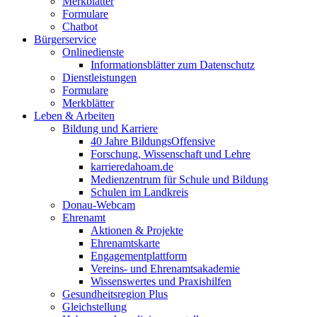
Merkblätter
Formulare
Chatbot
Bürgerservice
Onlinedienste
Informationsblätter zum Datenschutz
Dienstleistungen
Formulare
Merkblätter
Leben & Arbeiten
Bildung und Karriere
40 Jahre BildungsOffensive
Forschung, Wissenschaft und Lehre
karrieredahoam.de
Medienzentrum für Schule und Bildung
Schulen im Landkreis
Donau-Webcam
Ehrenamt
Aktionen & Projekte
Ehrenamtskarte
Engagementplattform
Vereins- und Ehrenamtsakademie
Wissenswertes und Praxishilfen
Gesundheitsregion Plus
Gleichstellung