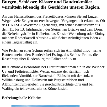
Burgen, Schlösser, Klöster und Baudenkmäler
vermitteln lebendig die Geschichte unserer Region.
An den Haltestationen des Freizeitbusses können Sie auf kurzen
Wegen viele Zeugen unserer bewegten Vergangenheit erkunden. Ob
das UNESCO-Welterbe Regensburg, mit seiner Bausubstanz aus
dem 11. bis 13. Jahrhundert, der Steinernen Brücke und dem Dom,
die Befreiungshalle in Kelheim, das Kloster Weltenburg oder Eining
mit dem Römerkastell Abusina – alle Sehenswürdigkeiten laden zu
einem Tagesausflug ein.
Wie Perlen an einer Schnur reihen sich im Altmühltal impo - sante
Bauten aneinander: Randeck bei Essing, das Schloss Prunn, die
Rosenburg über Riedenburg mit Falkenhof u.v.m..
Im Alcmona-Erlebnisdorf bei Dietfurt taucht man ein in die Welt der
Ur- und Frühgeschichte. Weiter, entlang der gemäch - lich
fließenden Altmühl, zur Barockstadt Eichstätt mit der stolzen
Willibaldsburg und Dollnstein mit Burgsteinfelsen und
Altmühlzentrum erleben Sie geschichtsträchtige Orte und bei
Walting ein teilrekonstruiertes Römerkastell.
Befreiungshalle Kelheim