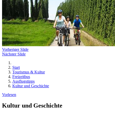
Vorheriger Slide
Nächster Slide
Start
Tourismus & Kultur
Freizeitbus
Ausflugstipps
Kultur und Geschichte
Vorlesen
Kultur und Geschichte