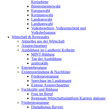
Kreisebene
Bürgermeisterwahl
Europawahl
Kreistagswahl
Landratswahl
Landtagswahl
Volksbegehren, Volksentscheid und
Volksbefragung
Wirtschaft & Regionales
Aktuelles aus der Wirtschaft
Ansprechpartner
Ausbildung im Landkreis Kelheim
MINT-Bildung
Tag der Ausbildung
azubi:skills
Energieberatung
Existenzgründung & Nachfolge
Förderprogramme
Sprechtag im Landratsamt
Externe Ansprechpartner
Fachkräfte und Bildung
Frau im Beruf
Regionale Wirtschaftsplattform Karriere dahoam
Förderprogramme
Digitalbonus Bayern