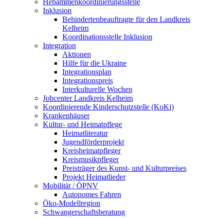
Hebammenkoordinierungsstelle
Inklusion
Behindertenbeauftragte für den Landkreis
Kelheim
Koordinationsstelle Inklusion
Integration
Aktionen
Hilfe für die Ukraine
Integrationsplan
Integrationspreis
Interkulturelle Wochen
Jobcenter Landkreis Kelheim
Koordinierende Kinderschutzstelle (KoKi)
Krankenhäuser
Kultur- und Heimatpflege
Heimatliteratur
Jugendförderprojekt
Kreisheimatpfleger
Kreismusikpfleger
Preisträger des Kunst- und Kulturpreises
Projekt Heimatlieder
Mobilität / ÖPNV
Autonomes Fahren
Öko-Modellregion
Schwangerschaftsberatung