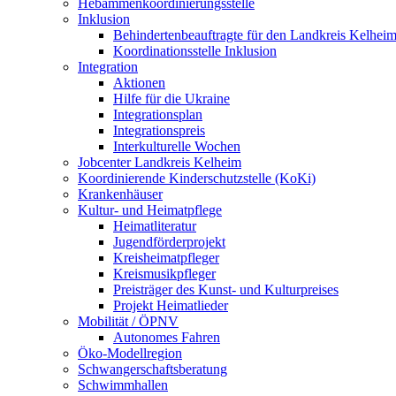
Hebammenkoordinierungsstelle
Inklusion
Behindertenbeauftragte für den Landkreis Kelhei
Koordinationsstelle Inklusion
Integration
Aktionen
Hilfe für die Ukraine
Integrationsplan
Integrationspreis
Interkulturelle Wochen
Jobcenter Landkreis Kelheim
Koordinierende Kinderschutzstelle (KoKi)
Krankenhäuser
Kultur- und Heimatpflege
Heimatliteratur
Jugendförderprojekt
Kreisheimatpfleger
Kreismusikpfleger
Preisträger des Kunst- und Kulturpreises
Projekt Heimatlieder
Mobilität / ÖPNV
Autonomes Fahren
Öko-Modellregion
Schwangerschaftsberatung
Schwimmhallen