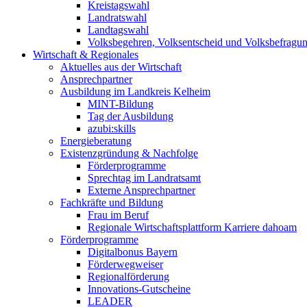
Kreistagswahl
Landratswahl
Landtagswahl
Volksbegehren, Volksentscheid und Volksbefragu
Wirtschaft & Regionales
Aktuelles aus der Wirtschaft
Ansprechpartner
Ausbildung im Landkreis Kelheim
MINT-Bildung
Tag der Ausbildung
azubi:skills
Energieberatung
Existenzgründung & Nachfolge
Förderprogramme
Sprechtag im Landratsamt
Externe Ansprechpartner
Fachkräfte und Bildung
Frau im Beruf
Regionale Wirtschaftsplattform Karriere dahoam
Förderprogramme
Digitalbonus Bayern
Förderwegweiser
Regionalförderung
Innovations-Gutscheine
LEADER