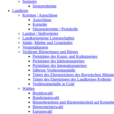
Senioren
Seniorenheime
Landkreis
Kreistag / Ausschüsse
Ausschüsse
Kreisräte
Sitzungstermine / Protokolle
Landrat / Stellvertreter
Landkreiseigene Liegenschaften
Städte, Märkte und Gemeinden
Veranstaltungen
Verdiente Bürgerinnen und Bürger
Preisträger des Kunst- und Kulturpreises
Preisträger des Inklusionspreises
Preisträger des Integrationspreises
Silberne Verdienstmedaille
Träger des Ehrenzeichens des Bayerischen Ministe
Träger des Ehrenringes des Landkreises Kelheim
Verdienstmedaille in Gold
Wahlen
Bezirkswahl
Bundestagswahl
Bürgerbegehren und Bürgerentscheid auf Kreiseb
Bürgermeisterwahl
Europawahl