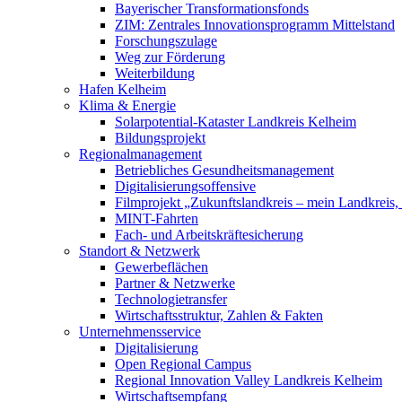
Bayerischer Transformationsfonds
ZIM: Zentrales Innovationsprogramm Mittelstand
Forschungszulage
Weg zur Förderung
Weiterbildung
Hafen Kelheim
Klima & Energie
Solarpotential-Kataster Landkreis Kelheim
Bildungsprojekt
Regionalmanagement
Betriebliches Gesundheitsmanagement
Digitalisierungsoffensive
Filmprojekt „Zukunftslandkreis – mein Landkreis,
MINT-Fahrten
Fach- und Arbeitskräftesicherung
Standort & Netzwerk
Gewerbeflächen
Partner & Netzwerke
Technologietransfer
Wirtschaftsstruktur, Zahlen & Fakten
Unternehmensservice
Digitalisierung
Open Regional Campus
Regional Innovation Valley Landkreis Kelheim
Wirtschaftsempfang