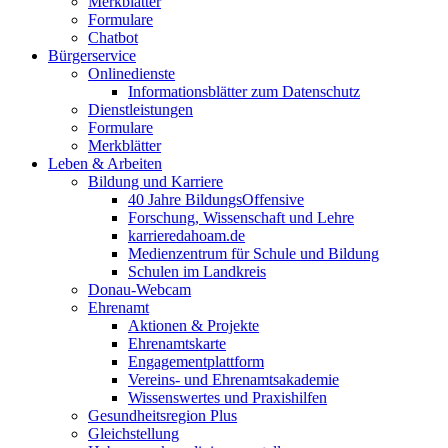
Merkblätter
Formulare
Chatbot
Bürgerservice
Onlinedienste
Informationsblätter zum Datenschutz
Dienstleistungen
Formulare
Merkblätter
Leben & Arbeiten
Bildung und Karriere
40 Jahre BildungsOffensive
Forschung, Wissenschaft und Lehre
karrieredahoam.de
Medienzentrum für Schule und Bildung
Schulen im Landkreis
Donau-Webcam
Ehrenamt
Aktionen & Projekte
Ehrenamtskarte
Engagementplattform
Vereins- und Ehrenamtsakademie
Wissenswertes und Praxishilfen
Gesundheitsregion Plus
Gleichstellung