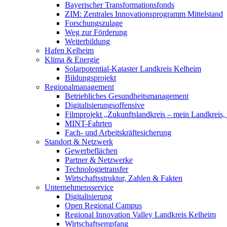
Bayerischer Transformationsfonds
ZIM: Zentrales Innovationsprogramm Mittelstand
Forschungszulage
Weg zur Förderung
Weiterbildung
Hafen Kelheim
Klima & Energie
Solarpotential-Kataster Landkreis Kelheim
Bildungsprojekt
Regionalmanagement
Betriebliches Gesundheitsmanagement
Digitalisierungsoffensive
Filmprojekt „Zukunftslandkreis – mein Landkreis,
MINT-Fahrten
Fach- und Arbeitskräftesicherung
Standort & Netzwerk
Gewerbeflächen
Partner & Netzwerke
Technologietransfer
Wirtschaftsstruktur, Zahlen & Fakten
Unternehmensservice
Digitalisierung
Open Regional Campus
Regional Innovation Valley Landkreis Kelheim
Wirtschaftsempfang