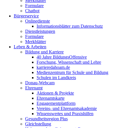
Merkblätter
Formulare
Chatbot
Bürgerservice
Onlinedienste
Informationsblätter zum Datenschutz
Dienstleistungen
Formulare
Merkblätter
Leben & Arbeiten
Bildung und Karriere
40 Jahre BildungsOffensive
Forschung, Wissenschaft und Lehre
karrieredahoam.de
Medienzentrum für Schule und Bildung
Schulen im Landkreis
Donau-Webcam
Ehrenamt
Aktionen & Projekte
Ehrenamtskarte
Engagementplattform
Vereins- und Ehrenamtsakademie
Wissenswertes und Praxishilfen
Gesundheitsregion Plus
Gleichstellung