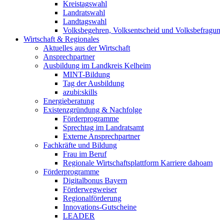
Kreistagswahl
Landratswahl
Landtagswahl
Volksbegehren, Volksentscheid und Volksbefragu
Wirtschaft & Regionales
Aktuelles aus der Wirtschaft
Ansprechpartner
Ausbildung im Landkreis Kelheim
MINT-Bildung
Tag der Ausbildung
azubi:skills
Energieberatung
Existenzgründung & Nachfolge
Förderprogramme
Sprechtag im Landratsamt
Externe Ansprechpartner
Fachkräfte und Bildung
Frau im Beruf
Regionale Wirtschaftsplattform Karriere dahoam
Förderprogramme
Digitalbonus Bayern
Förderwegweiser
Regionalförderung
Innovations-Gutscheine
LEADER