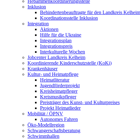
Hebammenkoordinierungsstelle
Inklusion
Behindertenbeauftragte für den Landkreis Kelhei
Koordinationsstelle Inklusion
Integration
Aktionen
Hilfe für die Ukraine
Integrationsplan
Integrationspreis
Interkulturelle Wochen
Jobcenter Landkreis Kelheim
Koordinierende Kinderschutzstelle (KoKi)
Krankenhäuser
Kultur- und Heimatpflege
Heimatliteratur
Jugendförderprojekt
Kreisheimatpfleger
Kreismusikpfleger
Preisträger des Kunst- und Kulturpreises
Projekt Heimatlieder
Mobilität / ÖPNV
Autonomes Fahren
Öko-Modellregion
Schwangerschaftsberatung
Schwimmhallen