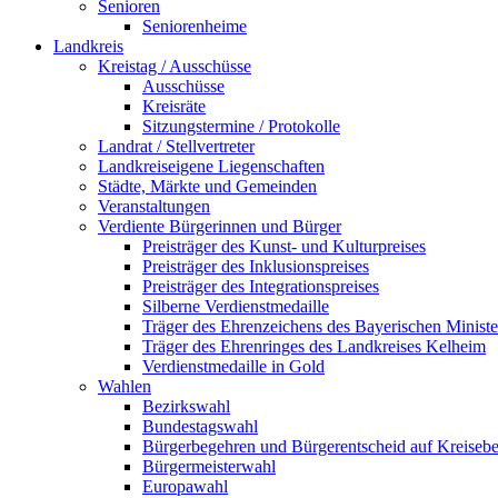
Senioren
Seniorenheime
Landkreis
Kreistag / Ausschüsse
Ausschüsse
Kreisräte
Sitzungstermine / Protokolle
Landrat / Stellvertreter
Landkreiseigene Liegenschaften
Städte, Märkte und Gemeinden
Veranstaltungen
Verdiente Bürgerinnen und Bürger
Preisträger des Kunst- und Kulturpreises
Preisträger des Inklusionspreises
Preisträger des Integrationspreises
Silberne Verdienstmedaille
Träger des Ehrenzeichens des Bayerischen Ministe
Träger des Ehrenringes des Landkreises Kelheim
Verdienstmedaille in Gold
Wahlen
Bezirkswahl
Bundestagswahl
Bürgerbegehren und Bürgerentscheid auf Kreiseb
Bürgermeisterwahl
Europawahl