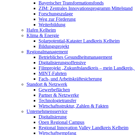
Bayerischer Transformationsfonds
ZIM: Zentrales Innovationsprogramm Mittelstand
Forschungszulage
Weg zur Förderung
Weiterbildung
Hafen Kelheim
Klima & Energie
Solarpotential-Kataster Landkreis Kelheim
Bildungsprojekt
Regionalmanagement
Betriebliches Gesundheitsmanagement
Digitalisierungsoffensive
Filmprojekt „Zukunftslandkreis – mein Landkreis,
MINT-Fahrten
Fach- und Arbeitskräftesicherung
Standort & Netzwerk
Gewerbeflächen
Partner & Netzwerke
Technologietransfer
Wirtschaftsstruktur, Zahlen & Fakten
Unternehmensservice
Digitalisierung
Open Regional Campus
Regional Innovation Valley Landkreis Kelheim
Wirtschaftsempfang