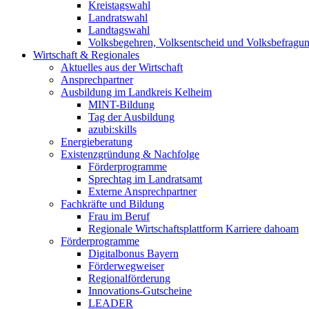
Kreistagswahl
Landratswahl
Landtagswahl
Volksbegehren, Volksentscheid und Volksbefragu
Wirtschaft & Regionales
Aktuelles aus der Wirtschaft
Ansprechpartner
Ausbildung im Landkreis Kelheim
MINT-Bildung
Tag der Ausbildung
azubi:skills
Energieberatung
Existenzgründung & Nachfolge
Förderprogramme
Sprechtag im Landratsamt
Externe Ansprechpartner
Fachkräfte und Bildung
Frau im Beruf
Regionale Wirtschaftsplattform Karriere dahoam
Förderprogramme
Digitalbonus Bayern
Förderwegweiser
Regionalförderung
Innovations-Gutscheine
LEADER