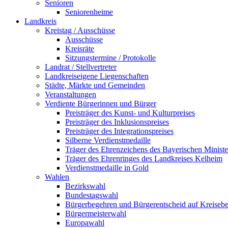
Senioren
Seniorenheime
Landkreis
Kreistag / Ausschüsse
Ausschüsse
Kreisräte
Sitzungstermine / Protokolle
Landrat / Stellvertreter
Landkreiseigene Liegenschaften
Städte, Märkte und Gemeinden
Veranstaltungen
Verdiente Bürgerinnen und Bürger
Preisträger des Kunst- und Kulturpreises
Preisträger des Inklusionspreises
Preisträger des Integrationspreises
Silberne Verdienstmedaille
Träger des Ehrenzeichens des Bayerischen Ministe
Träger des Ehrenringes des Landkreises Kelheim
Verdienstmedaille in Gold
Wahlen
Bezirkswahl
Bundestagswahl
Bürgerbegehren und Bürgerentscheid auf Kreiseb
Bürgermeisterwahl
Europawahl