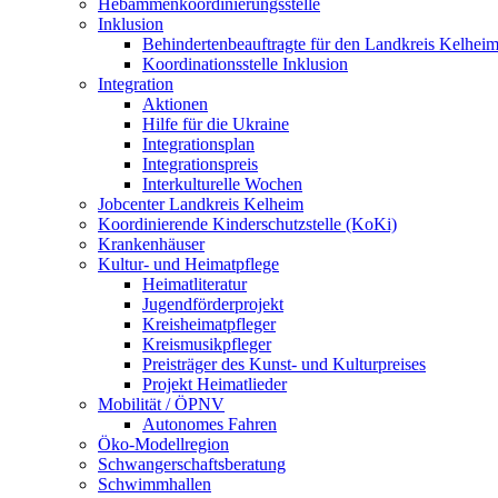
Hebammenkoordinierungsstelle
Inklusion
Behindertenbeauftragte für den Landkreis Kelhei
Koordinationsstelle Inklusion
Integration
Aktionen
Hilfe für die Ukraine
Integrationsplan
Integrationspreis
Interkulturelle Wochen
Jobcenter Landkreis Kelheim
Koordinierende Kinderschutzstelle (KoKi)
Krankenhäuser
Kultur- und Heimatpflege
Heimatliteratur
Jugendförderprojekt
Kreisheimatpfleger
Kreismusikpfleger
Preisträger des Kunst- und Kulturpreises
Projekt Heimatlieder
Mobilität / ÖPNV
Autonomes Fahren
Öko-Modellregion
Schwangerschaftsberatung
Schwimmhallen