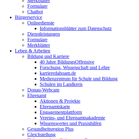
Merkblätter
Formulare
Chatbot
Bürgerservice
Onlinedienste
Informationsblätter zum Datenschutz
Dienstleistungen
Formulare
Merkblätter
Leben & Arbeiten
Bildung und Karriere
40 Jahre BildungsOffensive
Forschung, Wissenschaft und Lehre
karrieredahoam.de
Medienzentrum für Schule und Bildung
Schulen im Landkreis
Donau-Webcam
Ehrenamt
Aktionen & Projekte
Ehrenamtskarte
Engagementplattform
Vereins- und Ehrenamtsakademie
Wissenswertes und Praxishilfen
Gesundheitsregion Plus
Gleichstellung