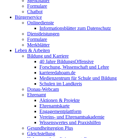
Merkblätter
Formulare
Chatbot
Bürgerservice
Onlinedienste
Informationsblätter zum Datenschutz
Dienstleistungen
Formulare
Merkblätter
Leben & Arbeiten
Bildung und Karriere
40 Jahre BildungsOffensive
Forschung, Wissenschaft und Lehre
karrieredahoam.de
Medienzentrum für Schule und Bildung
Schulen im Landkreis
Donau-Webcam
Ehrenamt
Aktionen & Projekte
Ehrenamtskarte
Engagementplattform
Vereins- und Ehrenamtsakademie
Wissenswertes und Praxishilfen
Gesundheitsregion Plus
Gleichstellung