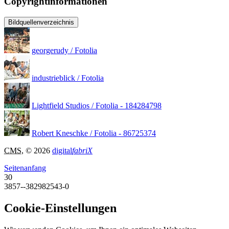
Copyrightinformationen
Bildquellenverzeichnis
georgerudy / Fotolia
industrieblick / Fotolia
Lightfield Studios / Fotolia - 184284798
Robert Kneschke / Fotolia - 86725374
CMS
, © 2026
digital
fabriX
Seitenanfang
30
3857--382982543-0
Cookie-Einstellungen