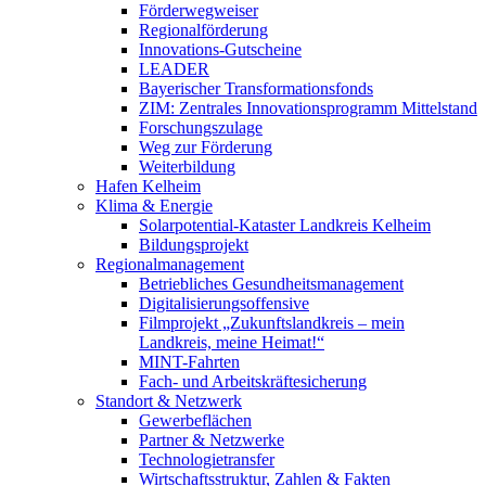
Förderwegweiser
Regionalförderung
Innovations-Gutscheine
LEADER
Bayerischer Transformationsfonds
ZIM: Zentrales Innovationsprogramm Mittelstand
Forschungszulage
Weg zur Förderung
Weiterbildung
Hafen Kelheim
Klima & Energie
Solarpotential-Kataster Landkreis Kelheim
Bildungsprojekt
Regionalmanagement
Betriebliches Gesundheitsmanagement
Digitalisierungsoffensive
Filmprojekt „Zukunftslandkreis – mein
Landkreis, meine Heimat!“
MINT-Fahrten
Fach- und Arbeitskräftesicherung
Standort & Netzwerk
Gewerbeflächen
Partner & Netzwerke
Technologietransfer
Wirtschaftsstruktur, Zahlen & Fakten