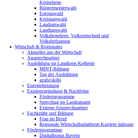
Kreisebene
Bürgermeisterwahl
Europawahl
Kreistagswahl
Landratswahl
Landtagswahl
Volksbegehren, Volksentscheid und
Volksbefragung
Wirtschaft & Regionales
Aktuelles aus der Wirtschaft
Ansprechpartner
Ausbildung im Landkreis Kelheim
MINT-Bildung
Tag der Ausbildung
azubi:skills
Energieberatung
Existenzgründung & Nachfolge
Förderprogramme
Sprechtag im Landratsamt
Externe Ansprechpartner
Fachkräfte und Bildung
Frau im Beruf
Regionale Wirtschaftsplattform Karriere dahoam
Förderprogramme
Digitalbonus Bayern