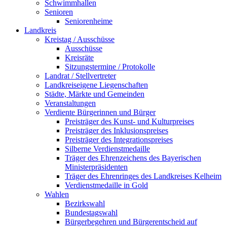
Schwimmhallen
Senioren
Seniorenheime
Landkreis
Kreistag / Ausschüsse
Ausschüsse
Kreisräte
Sitzungstermine / Protokolle
Landrat / Stellvertreter
Landkreiseigene Liegenschaften
Städte, Märkte und Gemeinden
Veranstaltungen
Verdiente Bürgerinnen und Bürger
Preisträger des Kunst- und Kulturpreises
Preisträger des Inklusionspreises
Preisträger des Integrationspreises
Silberne Verdienstmedaille
Träger des Ehrenzeichens des Bayerischen
Ministerpräsidenten
Träger des Ehrenringes des Landkreises Kelheim
Verdienstmedaille in Gold
Wahlen
Bezirkswahl
Bundestagswahl
Bürgerbegehren und Bürgerentscheid auf