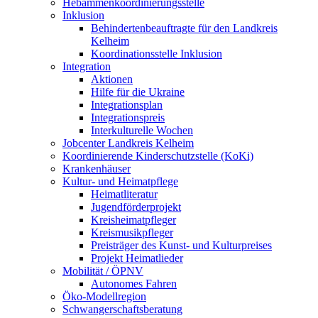
Hebammenkoordinierungsstelle
Inklusion
Behindertenbeauftragte für den Landkreis
Kelheim
Koordinationsstelle Inklusion
Integration
Aktionen
Hilfe für die Ukraine
Integrationsplan
Integrationspreis
Interkulturelle Wochen
Jobcenter Landkreis Kelheim
Koordinierende Kinderschutzstelle (KoKi)
Krankenhäuser
Kultur- und Heimatpflege
Heimatliteratur
Jugendförderprojekt
Kreisheimatpfleger
Kreismusikpfleger
Preisträger des Kunst- und Kulturpreises
Projekt Heimatlieder
Mobilität / ÖPNV
Autonomes Fahren
Öko-Modellregion
Schwangerschaftsberatung