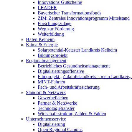
Innovations-Gutscheine
LEADER
Bayerischer Transformationsfonds
ZIM: Zentrales Innovationsprogramm Mittelstand
Forschungszulage
Weg zur Förderung
Weiterbildung
Hafen Kelheim
Klima & Energie
Solarpotential-Kataster Landkreis Kelheim
Bildungsprojekt
Regionalmanagement
Betriebliches Gesundheitsmanagement
Digitalisierungsoffensive
Filmprojekt „Zukunftslandkreis – mein Landkreis,
MINT-Fahrten
Fach- und Arbeitskräftesicherung
Standort & Netzwerk
Gewerbeflächen
Partner & Netzwerke
Technologietransfer
Wirtschaftsstruktur, Zahlen & Fakten
Unternehmensservice
Digitalisierung
Open Regional Campus