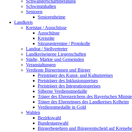
Schwangerschaftsberatung
Schwimmhallen
Senioren
Seniorenheime
Landkreis
Kreistag / Ausschüsse
Ausschüsse
Kreisräte
Sitzungstermine / Protokolle
Landrat / Stellvertreter
Landkreiseigene Liegenschaften
Städte, Märkte und Gemeinden
Veranstaltungen
Verdiente Bürgerinnen und Bürger
Preisträger des Kunst- und Kulturpreises
Preisträger des Inklusionspreises
Preisträger des Integrationspreises
Silberne Verdienstmedaille
Träger des Ehrenzeichens des Bayerischen Ministe
Träger des Ehrenringes des Landkreises Kelheim
Verdienstmedaille in Gold
Wahlen
Bezirkswahl
Bundestagswahl
Bürgerbegehren und Bürgerentscheid auf Kreiseb