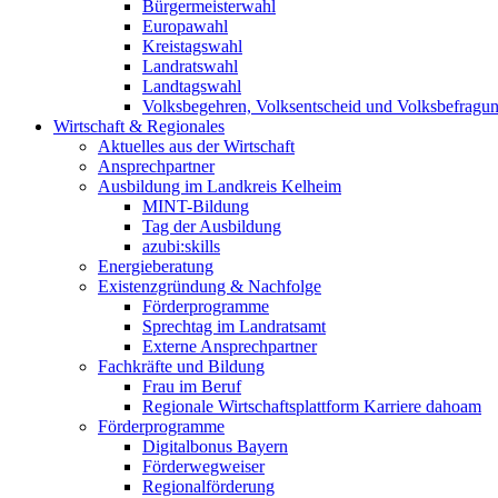
Bürgermeisterwahl
Europawahl
Kreistagswahl
Landratswahl
Landtagswahl
Volksbegehren, Volksentscheid und Volksbefragu
Wirtschaft & Regionales
Aktuelles aus der Wirtschaft
Ansprechpartner
Ausbildung im Landkreis Kelheim
MINT-Bildung
Tag der Ausbildung
azubi:skills
Energieberatung
Existenzgründung & Nachfolge
Förderprogramme
Sprechtag im Landratsamt
Externe Ansprechpartner
Fachkräfte und Bildung
Frau im Beruf
Regionale Wirtschaftsplattform Karriere dahoam
Förderprogramme
Digitalbonus Bayern
Förderwegweiser
Regionalförderung