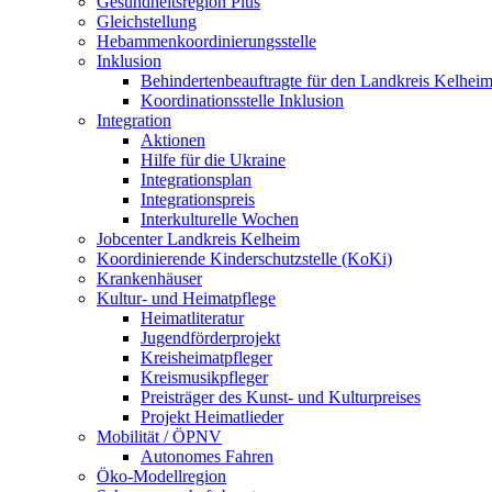
Gesundheitsregion Plus
Gleichstellung
Hebammenkoordinierungsstelle
Inklusion
Behindertenbeauftragte für den Landkreis Kelhei
Koordinationsstelle Inklusion
Integration
Aktionen
Hilfe für die Ukraine
Integrationsplan
Integrationspreis
Interkulturelle Wochen
Jobcenter Landkreis Kelheim
Koordinierende Kinderschutzstelle (KoKi)
Krankenhäuser
Kultur- und Heimatpflege
Heimatliteratur
Jugendförderprojekt
Kreisheimatpfleger
Kreismusikpfleger
Preisträger des Kunst- und Kulturpreises
Projekt Heimatlieder
Mobilität / ÖPNV
Autonomes Fahren
Öko-Modellregion