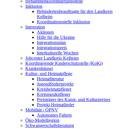
Hebammenkoordinierungsstelle
Inklusion
Behindertenbeauftragte für den Landkreis
Kelheim
Koordinationsstelle Inklusion
Integration
Aktionen
Hilfe für die Ukraine
Integrationsplan
Integrationspreis
Interkulturelle Wochen
Jobcenter Landkreis Kelheim
Koordinierende Kinderschutzstelle (KoKi)
Krankenhäuser
Kultur- und Heimatpflege
Heimatliteratur
Jugendförderprojekt
Kreisheimatpfleger
Kreismusikpfleger
Preisträger des Kunst- und Kulturpreises
Projekt Heimatlieder
Mobilität / ÖPNV
Autonomes Fahren
Öko-Modellregion
Schwangerschaftsberatung