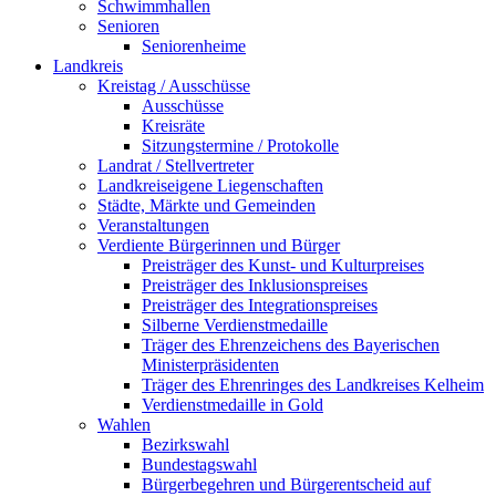
Schwimmhallen
Senioren
Seniorenheime
Landkreis
Kreistag / Ausschüsse
Ausschüsse
Kreisräte
Sitzungstermine / Protokolle
Landrat / Stellvertreter
Landkreiseigene Liegenschaften
Städte, Märkte und Gemeinden
Veranstaltungen
Verdiente Bürgerinnen und Bürger
Preisträger des Kunst- und Kulturpreises
Preisträger des Inklusionspreises
Preisträger des Integrationspreises
Silberne Verdienstmedaille
Träger des Ehrenzeichens des Bayerischen
Ministerpräsidenten
Träger des Ehrenringes des Landkreises Kelheim
Verdienstmedaille in Gold
Wahlen
Bezirkswahl
Bundestagswahl
Bürgerbegehren und Bürgerentscheid auf