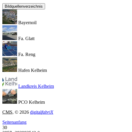
Bildquellenverzeichnis
Bayernoil
Fa. Glatt
Fa. Reng
Hafen Kelheim
Landkreis Kelheim
PCO Kelheim
CMS
, © 2026
digital
fabriX
Seitenanfang
30