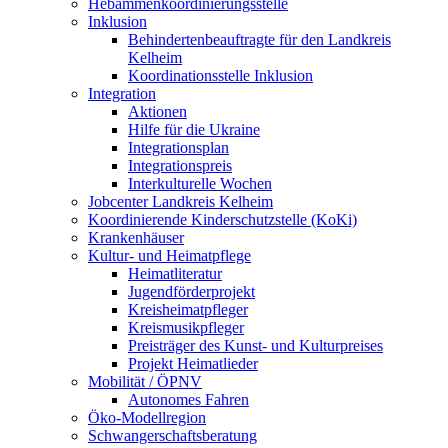
Hebammenkoordinierungsstelle
Inklusion
Behindertenbeauftragte für den Landkreis
Kelheim
Koordinationsstelle Inklusion
Integration
Aktionen
Hilfe für die Ukraine
Integrationsplan
Integrationspreis
Interkulturelle Wochen
Jobcenter Landkreis Kelheim
Koordinierende Kinderschutzstelle (KoKi)
Krankenhäuser
Kultur- und Heimatpflege
Heimatliteratur
Jugendförderprojekt
Kreisheimatpfleger
Kreismusikpfleger
Preisträger des Kunst- und Kulturpreises
Projekt Heimatlieder
Mobilität / ÖPNV
Autonomes Fahren
Öko-Modellregion
Schwangerschaftsberatung