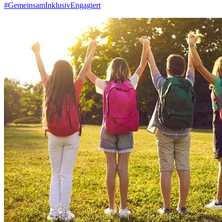
#GemeinsamInklusivEngagiert