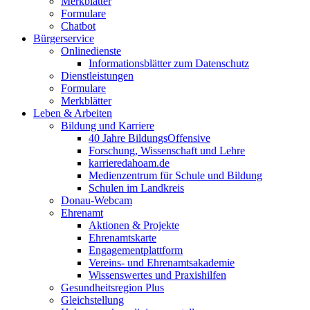
Merkblätter
Formulare
Chatbot
Bürgerservice
Onlinedienste
Informationsblätter zum Datenschutz
Dienstleistungen
Formulare
Merkblätter
Leben & Arbeiten
Bildung und Karriere
40 Jahre BildungsOffensive
Forschung, Wissenschaft und Lehre
karrieredahoam.de
Medienzentrum für Schule und Bildung
Schulen im Landkreis
Donau-Webcam
Ehrenamt
Aktionen & Projekte
Ehrenamtskarte
Engagementplattform
Vereins- und Ehrenamtsakademie
Wissenswertes und Praxishilfen
Gesundheitsregion Plus
Gleichstellung