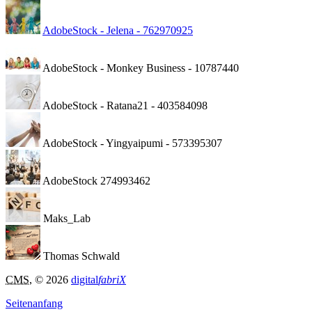
AdobeStock - Jelena - 762970925
AdobeStock - Monkey Business - 10787440
AdobeStock - Ratana21 - 403584098
AdobeStock - Yingyaipumi - 573395307
AdobeStock 274993462
Maks_Lab
Thomas Schwald
CMS
, © 2026
digital
fabriX
Seitenanfang