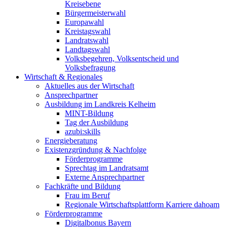
Kreisebene
Bürgermeisterwahl
Europawahl
Kreistagswahl
Landratswahl
Landtagswahl
Volksbegehren, Volksentscheid und
Volksbefragung
Wirtschaft & Regionales
Aktuelles aus der Wirtschaft
Ansprechpartner
Ausbildung im Landkreis Kelheim
MINT-Bildung
Tag der Ausbildung
azubi:skills
Energieberatung
Existenzgründung & Nachfolge
Förderprogramme
Sprechtag im Landratsamt
Externe Ansprechpartner
Fachkräfte und Bildung
Frau im Beruf
Regionale Wirtschaftsplattform Karriere dahoam
Förderprogramme
Digitalbonus Bayern