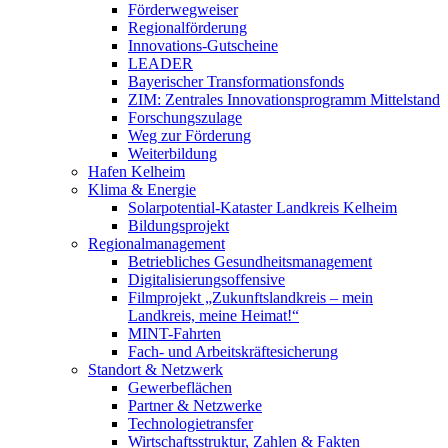
Förderwegweiser
Regionalförderung
Innovations-Gutscheine
LEADER
Bayerischer Transformationsfonds
ZIM: Zentrales Innovationsprogramm Mittelstand
Forschungszulage
Weg zur Förderung
Weiterbildung
Hafen Kelheim
Klima & Energie
Solarpotential-Kataster Landkreis Kelheim
Bildungsprojekt
Regionalmanagement
Betriebliches Gesundheitsmanagement
Digitalisierungsoffensive
Filmprojekt „Zukunftslandkreis – mein
Landkreis, meine Heimat!“
MINT-Fahrten
Fach- und Arbeitskräftesicherung
Standort & Netzwerk
Gewerbeflächen
Partner & Netzwerke
Technologietransfer
Wirtschaftsstruktur, Zahlen & Fakten