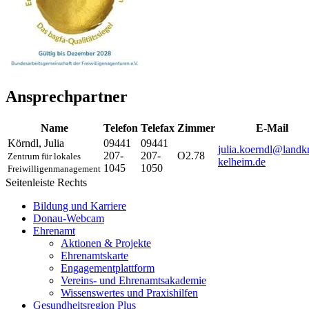
Ansprechpartner
Name
Telefon
Telefax
Zimmer
E-Mail
Körndl
,
Julia
09441
09441
julia.koerndl@landkr
207-
207-
O2.78
Zentrum für lokales
kelheim.de
1045
1050
Freiwilligenmanagement
Seitenleiste Rechts
Bildung und Karriere
Donau-Webcam
Ehrenamt
Aktionen & Projekte
Ehrenamtskarte
Engagementplattform
Vereins- und Ehrenamtsakademie
Wissenswertes und Praxishilfen
Gesundheitsregion Plus