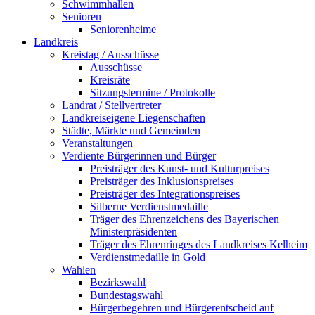
Schwimmhallen
Senioren
Seniorenheime
Landkreis
Kreistag / Ausschüsse
Ausschüsse
Kreisräte
Sitzungstermine / Protokolle
Landrat / Stellvertreter
Landkreiseigene Liegenschaften
Städte, Märkte und Gemeinden
Veranstaltungen
Verdiente Bürgerinnen und Bürger
Preisträger des Kunst- und Kulturpreises
Preisträger des Inklusionspreises
Preisträger des Integrationspreises
Silberne Verdienstmedaille
Träger des Ehrenzeichens des Bayerischen
Ministerpräsidenten
Träger des Ehrenringes des Landkreises Kelheim
Verdienstmedaille in Gold
Wahlen
Bezirkswahl
Bundestagswahl
Bürgerbegehren und Bürgerentscheid auf