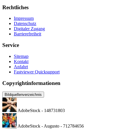
Rechtliches
Impressum
Datenschutz
Digitaler Zugang
Barrierefreiheit
Service
Sitemap
Kontakt
Anfahrt
Fastviewer Quicksupport
Copyrightinformationen
Bildquellenverzeichnis
AdobeStock - 148731803
AdobeStock - Augusto - 712784656