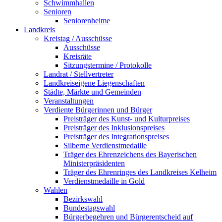
Schwimmhallen
Senioren
Seniorenheime
Landkreis
Kreistag / Ausschüsse
Ausschüsse
Kreisräte
Sitzungstermine / Protokolle
Landrat / Stellvertreter
Landkreiseigene Liegenschaften
Städte, Märkte und Gemeinden
Veranstaltungen
Verdiente Bürgerinnen und Bürger
Preisträger des Kunst- und Kulturpreises
Preisträger des Inklusionspreises
Preisträger des Integrationspreises
Silberne Verdienstmedaille
Träger des Ehrenzeichens des Bayerischen
Ministerpräsidenten
Träger des Ehrenringes des Landkreises Kelheim
Verdienstmedaille in Gold
Wahlen
Bezirkswahl
Bundestagswahl
Bürgerbegehren und Bürgerentscheid auf