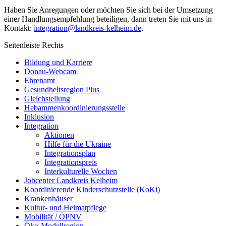
Haben Sie Anregungen oder möchten Sie sich bei der Umsetzung
einer Handlungsempfehlung beteiligen, dann treten Sie mit uns in
Kontakt:
integration@landkreis-kelheim.de
.
Seitenleiste Rechts
Bildung und Karriere
Donau-Webcam
Ehrenamt
Gesundheitsregion Plus
Gleichstellung
Hebammenkoordinierungsstelle
Inklusion
Integration
Aktionen
Hilfe für die Ukraine
Integrationsplan
Integrationspreis
Interkulturelle Wochen
Jobcenter Landkreis Kelheim
Koordinierende Kinderschutzstelle (KoKi)
Krankenhäuser
Kultur- und Heimatpflege
Mobilität / ÖPNV
Öko-Modellregion