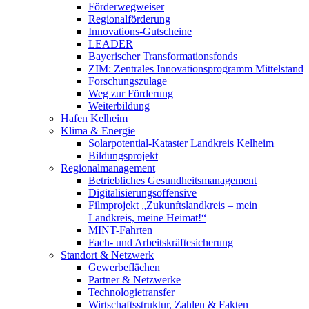
Förderwegweiser
Regionalförderung
Innovations-Gutscheine
LEADER
Bayerischer Transformationsfonds
ZIM: Zentrales Innovationsprogramm Mittelstand
Forschungszulage
Weg zur Förderung
Weiterbildung
Hafen Kelheim
Klima & Energie
Solarpotential-Kataster Landkreis Kelheim
Bildungsprojekt
Regionalmanagement
Betriebliches Gesundheitsmanagement
Digitalisierungsoffensive
Filmprojekt „Zukunftslandkreis – mein
Landkreis, meine Heimat!“
MINT-Fahrten
Fach- und Arbeitskräftesicherung
Standort & Netzwerk
Gewerbeflächen
Partner & Netzwerke
Technologietransfer
Wirtschaftsstruktur, Zahlen & Fakten