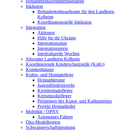
Hebammenkoordinierungsstelle
Inklusion
Behindertenbeauftragte für den Landkreis
Kelheim
Koordinationsstelle Inklusion
Integration
Aktionen
Hilfe für die Ukraine
Integrationsplan
Integrationspreis
Interkulturelle Wochen
Jobcenter Landkreis Kelheim
Koordinierende Kinderschutzstelle (KoKi)
Krankenhäuser
Kultur- und Heimatpflege
Heimatliteratur
Jugendförderprojekt
Kreisheimatpfleger
Kreismusikpfleger
Preisträger des Kunst- und Kulturpreises
Projekt Heimatlieder
Mobilität / ÖPNV
Autonomes Fahren
Öko-Modellregion
Schwangerschaftsberatung