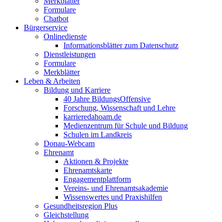
Merkblätter
Formulare
Chatbot
Bürgerservice
Onlinedienste
Informationsblätter zum Datenschutz
Dienstleistungen
Formulare
Merkblätter
Leben & Arbeiten
Bildung und Karriere
40 Jahre BildungsOffensive
Forschung, Wissenschaft und Lehre
karrieredahoam.de
Medienzentrum für Schule und Bildung
Schulen im Landkreis
Donau-Webcam
Ehrenamt
Aktionen & Projekte
Ehrenamtskarte
Engagementplattform
Vereins- und Ehrenamtsakademie
Wissenswertes und Praxishilfen
Gesundheitsregion Plus
Gleichstellung