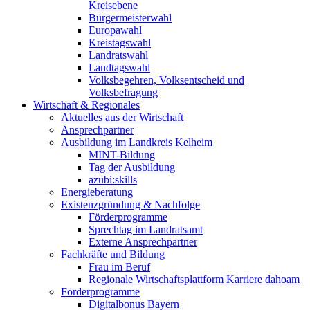
Kreisebene
Bürgermeisterwahl
Europawahl
Kreistagswahl
Landratswahl
Landtagswahl
Volksbegehren, Volksentscheid und
Volksbefragung
Wirtschaft & Regionales
Aktuelles aus der Wirtschaft
Ansprechpartner
Ausbildung im Landkreis Kelheim
MINT-Bildung
Tag der Ausbildung
azubi:skills
Energieberatung
Existenzgründung & Nachfolge
Förderprogramme
Sprechtag im Landratsamt
Externe Ansprechpartner
Fachkräfte und Bildung
Frau im Beruf
Regionale Wirtschaftsplattform Karriere dahoam
Förderprogramme
Digitalbonus Bayern