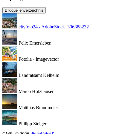
Bildquellenverzeichnis
cityfoto24 - AdobeStock_396388232
Felix Emersleben
Fotolia - Imagevector
Landratsamt Kelheim
Marco Holzhäuser
Matthias Brandmeier
Philipp Steiger
CMS
, © 2026
digital
fabriX