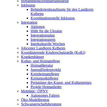
Hebammenkoordinierungsstelle
Inklusion
Behindertenbeauftragte für den Landkreis
Kelheim
Koordinationsstelle Inklusion
Integration
Aktionen
Hilfe für die Ukraine
Integrationsplan
Integrationspreis
Interkulturelle Wochen
Jobcenter Landkreis Kelheim
Koordinierende Kinderschutzstelle (KoKi)
Krankenhäuser
Kultur- und Heimatpflege
Heimatliteratur
Jugendförderprojekt
Kreisheimatpfleger
Kreismusikpfleger
Preisträger des Kunst- und Kulturpreises
Projekt Heimatlieder
Mobilität / ÖPNV
Autonomes Fahren
Öko-Modellregion
Schwangerschaftsberatung