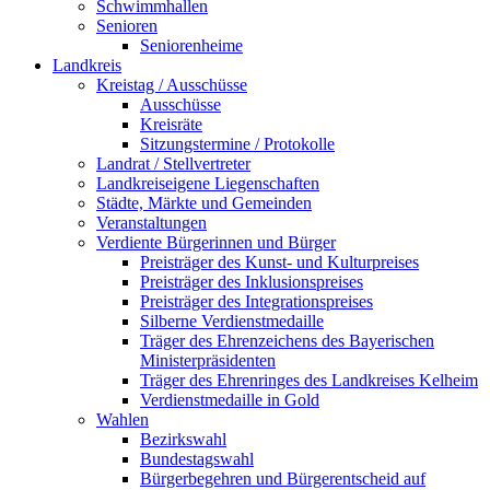
Schwimmhallen
Senioren
Seniorenheime
Landkreis
Kreistag / Ausschüsse
Ausschüsse
Kreisräte
Sitzungstermine / Protokolle
Landrat / Stellvertreter
Landkreiseigene Liegenschaften
Städte, Märkte und Gemeinden
Veranstaltungen
Verdiente Bürgerinnen und Bürger
Preisträger des Kunst- und Kulturpreises
Preisträger des Inklusionspreises
Preisträger des Integrationspreises
Silberne Verdienstmedaille
Träger des Ehrenzeichens des Bayerischen
Ministerpräsidenten
Träger des Ehrenringes des Landkreises Kelheim
Verdienstmedaille in Gold
Wahlen
Bezirkswahl
Bundestagswahl
Bürgerbegehren und Bürgerentscheid auf