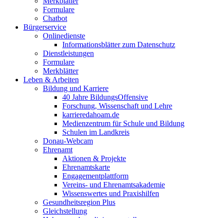
Merkblätter
Formulare
Chatbot
Bürgerservice
Onlinedienste
Informationsblätter zum Datenschutz
Dienstleistungen
Formulare
Merkblätter
Leben & Arbeiten
Bildung und Karriere
40 Jahre BildungsOffensive
Forschung, Wissenschaft und Lehre
karrieredahoam.de
Medienzentrum für Schule und Bildung
Schulen im Landkreis
Donau-Webcam
Ehrenamt
Aktionen & Projekte
Ehrenamtskarte
Engagementplattform
Vereins- und Ehrenamtsakademie
Wissenswertes und Praxishilfen
Gesundheitsregion Plus
Gleichstellung