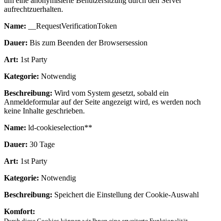
um eine anonymisierte Benutzersitzung durch den Server
aufrechtzuerhalten.
Name:
__RequestVerificationToken
Dauer:
Bis zum Beenden der Browsersession
Art:
1st Party
Kategorie:
Notwendig
Beschreibung:
Wird vom System gesetzt, sobald ein
Anmeldeformular auf der Seite angezeigt wird, es werden noch
keine Inhalte geschrieben.
Name:
ld-cookieselection**
Dauer:
30 Tage
Art:
1st Party
Kategorie:
Notwendig
Beschreibung:
Speichert die Einstellung der Cookie-Auswahl
Komfort:
Durch diese Cookies können wir Ihnen eine erweiterte Funktionalität