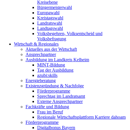
Kreisebene
Bürgermeisterwahl
Europawahl
Kreistagswahl
Landratswahl
Landtagswahl
Volksbegehren, Volksentscheid und
Volksbefragung
Wirtschaft & Regionales
Aktuelles aus der Wirtschaft
Ansprechpartner
Ausbildung im Landkreis Kelheim
MINT-Bildung
Tag der Ausbildung
azubi:skills
Energieberatung
Existenzgründung & Nachfolge
Förderprogramme
Sprechtag im Landratsamt
Externe Ansprechpartner
Fachkräfte und Bildung
Frau im Beruf
Regionale Wirtschaftsplattform Karriere dahoam
Förderprogramme
Digitalbonus Bayern