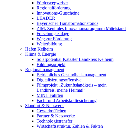
Förderwegweiser
Regionalförderung
Innovations-Gutscheine
LEADER
Bayerischer Transformationsfonds
ZIM: Zentrales Innovationsprogramm Mittelstand
Forschungszulage
Weg zur Förderung
Weiterbildung
Hafen Kelheim
Klima & Energie
Solarpotential-Kataster Landkreis Kelheim
Bildungsprojekt
Regionalmanagement
Betriebliches Gesundheitsmanagement
Digitalisierungsoffensive
Filmprojekt „Zukunftslandkreis – mein
Landkreis, meine Heimat!“
MINT-Fahrten
Fach- und Arbeitskräftesicherung
Standort & Netzwerk
Gewerbeflächen
Partner & Netzwerke
Technologietransfer
Wirtschaftsstruktur, Zahlen & Fakten