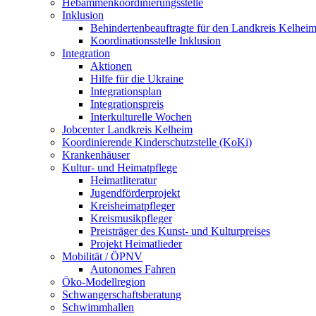
Hebammenkoordinierungsstelle
Inklusion
Behindertenbeauftragte für den Landkreis Kelhei
Koordinationsstelle Inklusion
Integration
Aktionen
Hilfe für die Ukraine
Integrationsplan
Integrationspreis
Interkulturelle Wochen
Jobcenter Landkreis Kelheim
Koordinierende Kinderschutzstelle (KoKi)
Krankenhäuser
Kultur- und Heimatpflege
Heimatliteratur
Jugendförderprojekt
Kreisheimatpfleger
Kreismusikpfleger
Preisträger des Kunst- und Kulturpreises
Projekt Heimatlieder
Mobilität / ÖPNV
Autonomes Fahren
Öko-Modellregion
Schwangerschaftsberatung
Schwimmhallen