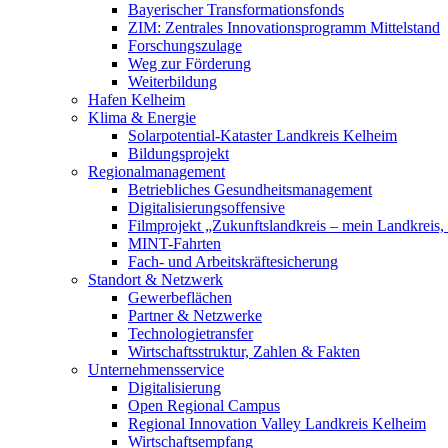
Bayerischer Transformationsfonds
ZIM: Zentrales Innovationsprogramm Mittelstand
Forschungszulage
Weg zur Förderung
Weiterbildung
Hafen Kelheim
Klima & Energie
Solarpotential-Kataster Landkreis Kelheim
Bildungsprojekt
Regionalmanagement
Betriebliches Gesundheitsmanagement
Digitalisierungsoffensive
Filmprojekt „Zukunftslandkreis – mein Landkreis,
MINT-Fahrten
Fach- und Arbeitskräftesicherung
Standort & Netzwerk
Gewerbeflächen
Partner & Netzwerke
Technologietransfer
Wirtschaftsstruktur, Zahlen & Fakten
Unternehmensservice
Digitalisierung
Open Regional Campus
Regional Innovation Valley Landkreis Kelheim
Wirtschaftsempfang