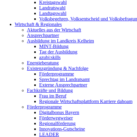
Kreistagswahl
Landratswahl
Landtagswahl
Volksbegehren, Volksentscheid und Volksbefragu
Wirtschaft & Regionales
Aktuelles aus der Wirtschaft
Ansprechpartner
Ausbildung im Landkreis Kelheim
MINT-Bildung
Tag der Ausbildung
azubi:skills
Energieberatung
Existenzgründung & Nachfolge
Förderprogramme
Sprechtag im Landratsamt
Externe Ansprechpartner
Fachkräfte und Bildung
Frau im Beruf
Regionale Wirtschaftsplattform Karriere dahoam
Förderprogramme
Digitalbonus Bayern
Förderwegweiser
Regionalförderung
Innovations-Gutscheine
LEADER