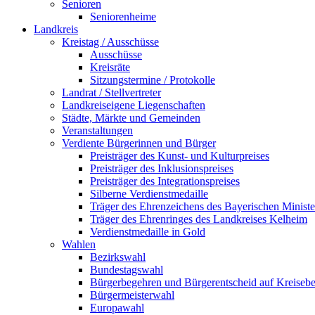
Senioren
Seniorenheime
Landkreis
Kreistag / Ausschüsse
Ausschüsse
Kreisräte
Sitzungstermine / Protokolle
Landrat / Stellvertreter
Landkreiseigene Liegenschaften
Städte, Märkte und Gemeinden
Veranstaltungen
Verdiente Bürgerinnen und Bürger
Preisträger des Kunst- und Kulturpreises
Preisträger des Inklusionspreises
Preisträger des Integrationspreises
Silberne Verdienstmedaille
Träger des Ehrenzeichens des Bayerischen Ministe
Träger des Ehrenringes des Landkreises Kelheim
Verdienstmedaille in Gold
Wahlen
Bezirkswahl
Bundestagswahl
Bürgerbegehren und Bürgerentscheid auf Kreiseb
Bürgermeisterwahl
Europawahl