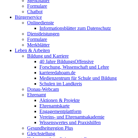
Merkblätter
Formulare
Chatbot
Bürgerservice
Onlinedienste
Informationsblätter zum Datenschutz
Dienstleistungen
Formulare
Merkblätter
Leben & Arbeiten
Bildung und Karriere
40 Jahre BildungsOffensive
Forschung, Wissenschaft und Lehre
karrieredahoam.de
Medienzentrum für Schule und Bildung
Schulen im Landkreis
Donau-Webcam
Ehrenamt
Aktionen & Projekte
Ehrenamtskarte
Engagementplattform
Vereins- und Ehrenamtsakademie
Wissenswertes und Praxishilfen
Gesundheitsregion Plus
Gleichstellung