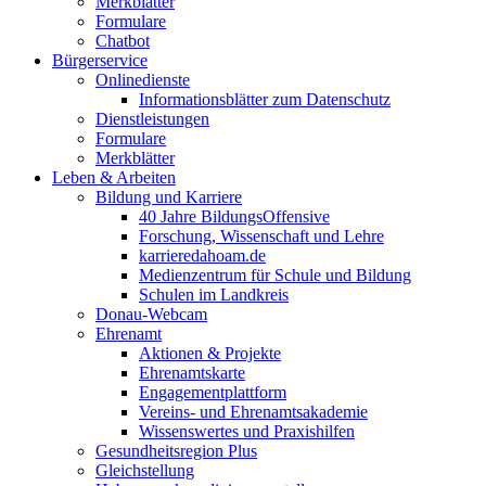
Merkblätter
Formulare
Chatbot
Bürgerservice
Onlinedienste
Informationsblätter zum Datenschutz
Dienstleistungen
Formulare
Merkblätter
Leben & Arbeiten
Bildung und Karriere
40 Jahre BildungsOffensive
Forschung, Wissenschaft und Lehre
karrieredahoam.de
Medienzentrum für Schule und Bildung
Schulen im Landkreis
Donau-Webcam
Ehrenamt
Aktionen & Projekte
Ehrenamtskarte
Engagementplattform
Vereins- und Ehrenamtsakademie
Wissenswertes und Praxishilfen
Gesundheitsregion Plus
Gleichstellung