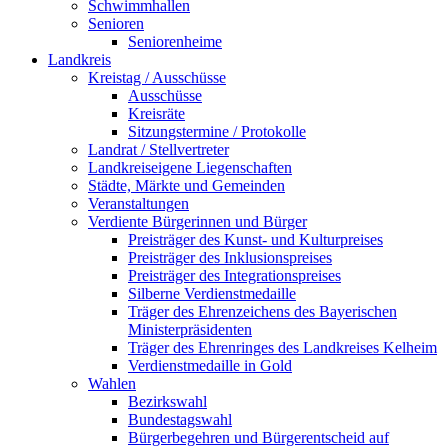
Schwimmhallen
Senioren
Seniorenheime
Landkreis
Kreistag / Ausschüsse
Ausschüsse
Kreisräte
Sitzungstermine / Protokolle
Landrat / Stellvertreter
Landkreiseigene Liegenschaften
Städte, Märkte und Gemeinden
Veranstaltungen
Verdiente Bürgerinnen und Bürger
Preisträger des Kunst- und Kulturpreises
Preisträger des Inklusionspreises
Preisträger des Integrationspreises
Silberne Verdienstmedaille
Träger des Ehrenzeichens des Bayerischen
Ministerpräsidenten
Träger des Ehrenringes des Landkreises Kelheim
Verdienstmedaille in Gold
Wahlen
Bezirkswahl
Bundestagswahl
Bürgerbegehren und Bürgerentscheid auf