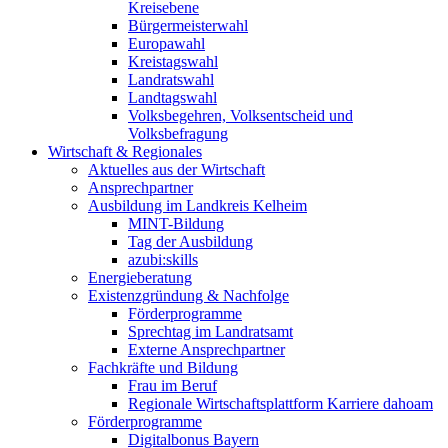
Kreisebene
Bürgermeisterwahl
Europawahl
Kreistagswahl
Landratswahl
Landtagswahl
Volksbegehren, Volksentscheid und
Volksbefragung
Wirtschaft & Regionales
Aktuelles aus der Wirtschaft
Ansprechpartner
Ausbildung im Landkreis Kelheim
MINT-Bildung
Tag der Ausbildung
azubi:skills
Energieberatung
Existenzgründung & Nachfolge
Förderprogramme
Sprechtag im Landratsamt
Externe Ansprechpartner
Fachkräfte und Bildung
Frau im Beruf
Regionale Wirtschaftsplattform Karriere dahoam
Förderprogramme
Digitalbonus Bayern