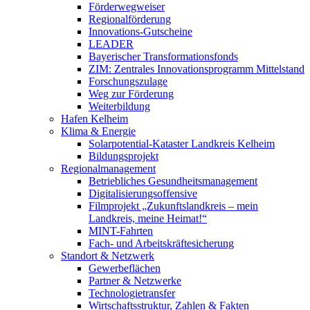
Förderwegweiser
Regionalförderung
Innovations-Gutscheine
LEADER
Bayerischer Transformationsfonds
ZIM: Zentrales Innovationsprogramm Mittelstand
Forschungszulage
Weg zur Förderung
Weiterbildung
Hafen Kelheim
Klima & Energie
Solarpotential-Kataster Landkreis Kelheim
Bildungsprojekt
Regionalmanagement
Betriebliches Gesundheitsmanagement
Digitalisierungsoffensive
Filmprojekt „Zukunftslandkreis – mein
Landkreis, meine Heimat!“
MINT-Fahrten
Fach- und Arbeitskräftesicherung
Standort & Netzwerk
Gewerbeflächen
Partner & Netzwerke
Technologietransfer
Wirtschaftsstruktur, Zahlen & Fakten