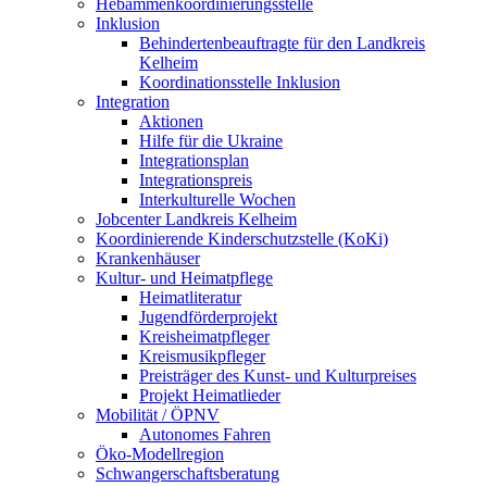
Hebammenkoordinierungsstelle
Inklusion
Behindertenbeauftragte für den Landkreis
Kelheim
Koordinationsstelle Inklusion
Integration
Aktionen
Hilfe für die Ukraine
Integrationsplan
Integrationspreis
Interkulturelle Wochen
Jobcenter Landkreis Kelheim
Koordinierende Kinderschutzstelle (KoKi)
Krankenhäuser
Kultur- und Heimatpflege
Heimatliteratur
Jugendförderprojekt
Kreisheimatpfleger
Kreismusikpfleger
Preisträger des Kunst- und Kulturpreises
Projekt Heimatlieder
Mobilität / ÖPNV
Autonomes Fahren
Öko-Modellregion
Schwangerschaftsberatung