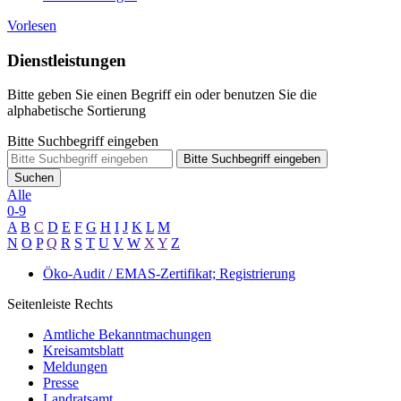
Vorlesen
Dienstleistungen
Bitte geben Sie einen Begriff ein oder benutzen Sie die
alphabetische Sortierung
Bitte Suchbegriff eingeben
Bitte Suchbegriff eingeben
Suchen
Alle
0-9
A
B
C
D
E
F
G
H
I
J
K
L
M
N
O
P
Q
R
S
T
U
V
W
X
Y
Z
Öko-Audit / EMAS-Zertifikat; Registrierung
Seitenleiste Rechts
Amtliche Bekanntmachungen
Kreisamtsblatt
Meldungen
Presse
Landratsamt