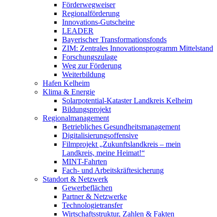
Förderwegweiser
Regionalförderung
Innovations-Gutscheine
LEADER
Bayerischer Transformationsfonds
ZIM: Zentrales Innovationsprogramm Mittelstand
Forschungszulage
Weg zur Förderung
Weiterbildung
Hafen Kelheim
Klima & Energie
Solarpotential-Kataster Landkreis Kelheim
Bildungsprojekt
Regionalmanagement
Betriebliches Gesundheitsmanagement
Digitalisierungsoffensive
Filmprojekt „Zukunftslandkreis – mein
Landkreis, meine Heimat!“
MINT-Fahrten
Fach- und Arbeitskräftesicherung
Standort & Netzwerk
Gewerbeflächen
Partner & Netzwerke
Technologietransfer
Wirtschaftsstruktur, Zahlen & Fakten