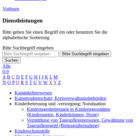
Vorlesen
Dienstleistungen
Bitte geben Sie einen Begriff ein oder benutzen Sie die
alphabetische Sortierung
Bitte Suchbegriff eingeben
Bitte Suchbegriff eingeben
Suchen
Alle
0-9
A
B
C
D
E
F
G
H
I
J
K
L
M
N
O
P
Q
R
S
T
U
V
W
X
Y
Z
Kaminkehrerwesen
Katastrophenschutz; Kreisverwaltungsbehörden
Kinderbetreuung und -versorgung; Notsituation
Kindertagesbetreuung in Kindertagesstätten
(Kindergarten, Kinderkrippen, Horte)
Vermittlung von Tagespflegepersonen, Gewährung von
Tagespflegegeld (Beitragsübernahme)
Kinderschutzstelle