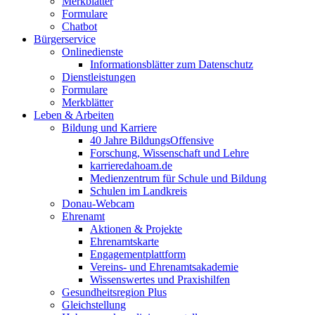
Merkblätter
Formulare
Chatbot
Bürgerservice
Onlinedienste
Informationsblätter zum Datenschutz
Dienstleistungen
Formulare
Merkblätter
Leben & Arbeiten
Bildung und Karriere
40 Jahre BildungsOffensive
Forschung, Wissenschaft und Lehre
karrieredahoam.de
Medienzentrum für Schule und Bildung
Schulen im Landkreis
Donau-Webcam
Ehrenamt
Aktionen & Projekte
Ehrenamtskarte
Engagementplattform
Vereins- und Ehrenamtsakademie
Wissenswertes und Praxishilfen
Gesundheitsregion Plus
Gleichstellung