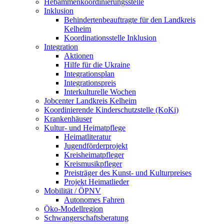
Hebammenkoordinierungsstelle
Inklusion
Behindertenbeauftragte für den Landkreis
Kelheim
Koordinationsstelle Inklusion
Integration
Aktionen
Hilfe für die Ukraine
Integrationsplan
Integrationspreis
Interkulturelle Wochen
Jobcenter Landkreis Kelheim
Koordinierende Kinderschutzstelle (KoKi)
Krankenhäuser
Kultur- und Heimatpflege
Heimatliteratur
Jugendförderprojekt
Kreisheimatpfleger
Kreismusikpfleger
Preisträger des Kunst- und Kulturpreises
Projekt Heimatlieder
Mobilität / ÖPNV
Autonomes Fahren
Öko-Modellregion
Schwangerschaftsberatung