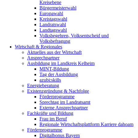
Kreisebene
Bürgermeisterwahl
Europawahl
Kreistagswahl
Landratswahl
Landtagswahl
Volksbegehren, Volksentscheid und
Volksbefragung
Wirtschaft & Regionales
Aktuelles aus der Wirtschaft
Ansprechpartner
Ausbildung im Landkreis Kelheim
MINT-Bildung
Tag der Ausbildung
azubi:skills
Energieberatung
Existenzgründung & Nachfolge
Förderprogramme
Sprechtag im Landratsamt
Externe Ansprechpartner
Fachkräfte und Bildung
Frau im Beruf
Regionale Wirtschaftsplattform Karriere dahoam
Förderprogramme
Digitalbonus Bayern