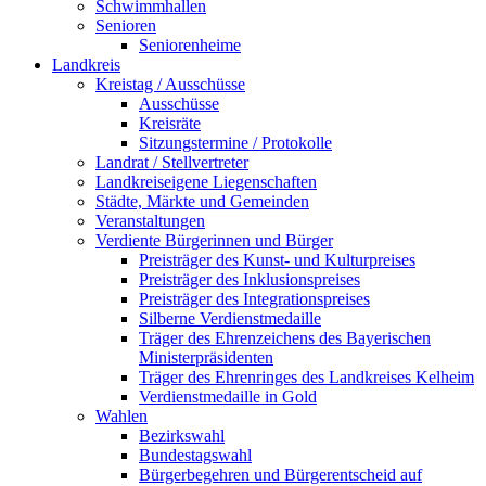
Schwimmhallen
Senioren
Seniorenheime
Landkreis
Kreistag / Ausschüsse
Ausschüsse
Kreisräte
Sitzungstermine / Protokolle
Landrat / Stellvertreter
Landkreiseigene Liegenschaften
Städte, Märkte und Gemeinden
Veranstaltungen
Verdiente Bürgerinnen und Bürger
Preisträger des Kunst- und Kulturpreises
Preisträger des Inklusionspreises
Preisträger des Integrationspreises
Silberne Verdienstmedaille
Träger des Ehrenzeichens des Bayerischen
Ministerpräsidenten
Träger des Ehrenringes des Landkreises Kelheim
Verdienstmedaille in Gold
Wahlen
Bezirkswahl
Bundestagswahl
Bürgerbegehren und Bürgerentscheid auf