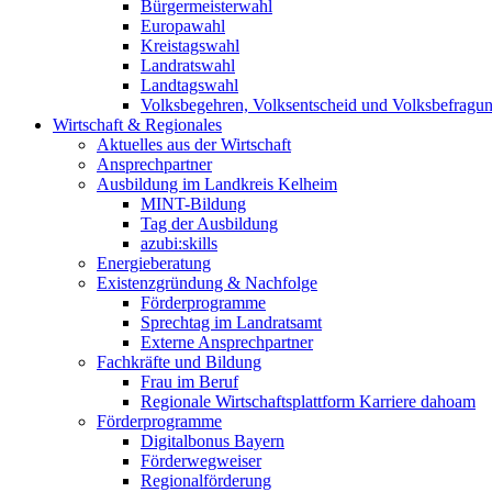
Bürgermeisterwahl
Europawahl
Kreistagswahl
Landratswahl
Landtagswahl
Volksbegehren, Volksentscheid und Volksbefragu
Wirtschaft & Regionales
Aktuelles aus der Wirtschaft
Ansprechpartner
Ausbildung im Landkreis Kelheim
MINT-Bildung
Tag der Ausbildung
azubi:skills
Energieberatung
Existenzgründung & Nachfolge
Förderprogramme
Sprechtag im Landratsamt
Externe Ansprechpartner
Fachkräfte und Bildung
Frau im Beruf
Regionale Wirtschaftsplattform Karriere dahoam
Förderprogramme
Digitalbonus Bayern
Förderwegweiser
Regionalförderung