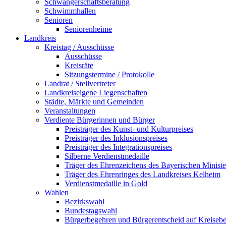
Schwangerschaftsberatung
Schwimmhallen
Senioren
Seniorenheime
Landkreis
Kreistag / Ausschüsse
Ausschüsse
Kreisräte
Sitzungstermine / Protokolle
Landrat / Stellvertreter
Landkreiseigene Liegenschaften
Städte, Märkte und Gemeinden
Veranstaltungen
Verdiente Bürgerinnen und Bürger
Preisträger des Kunst- und Kulturpreises
Preisträger des Inklusionspreises
Preisträger des Integrationspreises
Silberne Verdienstmedaille
Träger des Ehrenzeichens des Bayerischen Ministe
Träger des Ehrenringes des Landkreises Kelheim
Verdienstmedaille in Gold
Wahlen
Bezirkswahl
Bundestagswahl
Bürgerbegehren und Bürgerentscheid auf Kreiseb