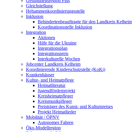
Gesundheitsregion Plus
Gleichstellung
Hebammenkoordinierungsstelle
Inklusion
Behindertenbeauftragte für den Landkreis Kelhei
Koordinationsstelle Inklusion
Integration
Aktionen
Hilfe für die Ukraine
Integrationsplan
Integrationspreis
Interkulturelle Wochen
Jobcenter Landkreis Kelheim
Koordinierende Kinderschutzstelle (KoKi)
Krankenhäuser
Kultur- und Heimatpflege
Heimatliteratur
Jugendförderprojekt
Kreisheimatpfleger
Kreismusikpfleger
Preisträger des Kunst- und Kulturpreises
Projekt Heimatlieder
Mobilität / ÖPNV
Autonomes Fahren
Öko-Modellregion