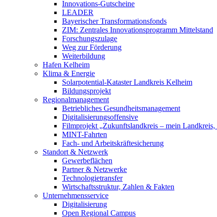
Innovations-Gutscheine
LEADER
Bayerischer Transformationsfonds
ZIM: Zentrales Innovationsprogramm Mittelstand
Forschungszulage
Weg zur Förderung
Weiterbildung
Hafen Kelheim
Klima & Energie
Solarpotential-Kataster Landkreis Kelheim
Bildungsprojekt
Regionalmanagement
Betriebliches Gesundheitsmanagement
Digitalisierungsoffensive
Filmprojekt „Zukunftslandkreis – mein Landkreis,
MINT-Fahrten
Fach- und Arbeitskräftesicherung
Standort & Netzwerk
Gewerbeflächen
Partner & Netzwerke
Technologietransfer
Wirtschaftsstruktur, Zahlen & Fakten
Unternehmensservice
Digitalisierung
Open Regional Campus