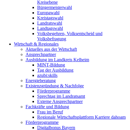
Kreisebene
Bürgermeisterwahl
Europawahl
Kreistagswahl
Landratswahl
Landtagswahl
Volksbegehren, Volksentscheid und
Volksbefragung
Wirtschaft & Regionales
Aktuelles aus der Wirtschaft
Ansprechpartner
Ausbildung im Landkreis Kelheim
MINT-Bildung
Tag der Ausbildung
azubi:skills
Energieberatung
Existenzgründung & Nachfolge
Förderprogramme
Sprechtag im Landratsamt
Externe Ansprechpartner
Fachkräfte und Bildung
Frau im Beruf
Regionale Wirtschaftsplattform Karriere dahoam
Förderprogramme
Digitalbonus Bayern