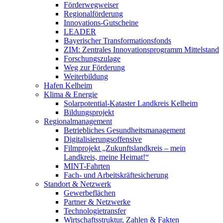
Förderwegweiser
Regionalförderung
Innovations-Gutscheine
LEADER
Bayerischer Transformationsfonds
ZIM: Zentrales Innovationsprogramm Mittelstand
Forschungszulage
Weg zur Förderung
Weiterbildung
Hafen Kelheim
Klima & Energie
Solarpotential-Kataster Landkreis Kelheim
Bildungsprojekt
Regionalmanagement
Betriebliches Gesundheitsmanagement
Digitalisierungsoffensive
Filmprojekt „Zukunftslandkreis – mein
Landkreis, meine Heimat!“
MINT-Fahrten
Fach- und Arbeitskräftesicherung
Standort & Netzwerk
Gewerbeflächen
Partner & Netzwerke
Technologietransfer
Wirtschaftsstruktur, Zahlen & Fakten