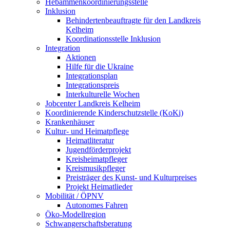
Hebammenkoordinierungsstelle
Inklusion
Behindertenbeauftragte für den Landkreis
Kelheim
Koordinationsstelle Inklusion
Integration
Aktionen
Hilfe für die Ukraine
Integrationsplan
Integrationspreis
Interkulturelle Wochen
Jobcenter Landkreis Kelheim
Koordinierende Kinderschutzstelle (KoKi)
Krankenhäuser
Kultur- und Heimatpflege
Heimatliteratur
Jugendförderprojekt
Kreisheimatpfleger
Kreismusikpfleger
Preisträger des Kunst- und Kulturpreises
Projekt Heimatlieder
Mobilität / ÖPNV
Autonomes Fahren
Öko-Modellregion
Schwangerschaftsberatung