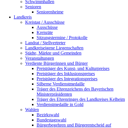
Schwimmhallen
Senioren
Seniorenheime
Landkreis
Kreistag / Ausschüsse
Ausschüsse
Kreisräte
Sitzungstermine / Protokolle
Landrat / Stellvertreter
Landkreiseigene Liegenschaften
Städte, Märkte und Gemeinden
Veranstaltungen
Verdiente Bürgerinnen und Bürger
Preisträger des Kunst- und Kulturpreises
Preisträger des Inklusionspreises
Preisträger des Integrationspreises
Silberne Verdienstmedaille
Träger des Ehrenzeichens des Bayerischen
Ministerpräsidenten
Träger des Ehrenringes des Landkreises Kelheim
Verdienstmedaille in Gold
Wahlen
Bezirkswahl
Bundestagswahl
Bürgerbegehren und Bürgerentscheid auf