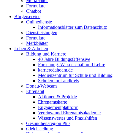
Merkblätter
Formulare
Chatbot
Bürgerservice
Onlinedienste
Informationsblätter zum Datenschutz
Dienstleistungen
Formulare
Merkblätter
Leben & Arbeiten
Bildung und Karriere
40 Jahre BildungsOffensive
Forschung, Wissenschaft und Lehre
karrieredahoam.de
Medienzentrum für Schule und Bildung
Schulen im Landkreis
Donau-Webcam
Ehrenamt
Aktionen & Projekte
Ehrenamtskarte
Engagementplattform
Vereins- und Ehrenamtsakademie
Wissenswertes und Praxishilfen
Gesundheitsregion Plus
Gleichstellung