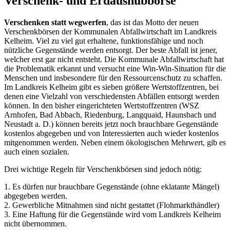
Verschenk- und Erdaushubbörse
Verschenken statt wegwerfen
, das ist das Motto der neuen
Verschenkbörsen der Kommunalen Abfallwirtschaft im Landkreis
Kelheim. Viel zu viel gut erhaltene, funktionsfähige und noch
nützliche Gegenstände werden entsorgt. Der beste Abfall ist jener,
welcher erst gar nicht entsteht. Die Kommunale Abfallwirtschaft hat
die Problematik erkannt und versucht eine Win-Win-Situation für die
Menschen und insbesondere für den Ressourcenschutz zu schaffen.
Im Landkreis Kelheim gibt es sieben größere Wertstoffzentren, bei
denen eine Vielzahl von verschiedensten Abfällen entsorgt werden
können. In den bisher eingerichteten Wertstoffzentren (WSZ
Arnhofen, Bad Abbach, Riedenburg, Langquaid, Haunsbach und
Neustadt a. D.) können bereits jetzt noch brauchbare Gegenstände
kostenlos abgegeben und von Interessierten auch wieder kostenlos
mitgenommen werden. Neben einem ökologischen Mehrwert, gib es
auch einen sozialen.
Drei wichtige Regeln für Verschenkbörsen sind jedoch nötig:
1. Es dürfen nur brauchbare Gegenstände (ohne eklatante Mängel)
abgegeben werden.
2. Gewerbliche Mitnahmen sind nicht gestattet (Flohmarkthändler)
3. Eine Haftung für die Gegenstände wird vom Landkreis Kelheim
nicht übernommen.