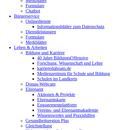
Merkblätter
Formulare
Chatbot
Bürgerservice
Onlinedienste
Informationsblätter zum Datenschutz
Dienstleistungen
Formulare
Merkblätter
Leben & Arbeiten
Bildung und Karriere
40 Jahre BildungsOffensive
Forschung, Wissenschaft und Lehre
karrieredahoam.de
Medienzentrum für Schule und Bildung
Schulen im Landkreis
Donau-Webcam
Ehrenamt
Aktionen & Projekte
Ehrenamtskarte
Engagementplattform
Vereins- und Ehrenamtsakademie
Wissenswertes und Praxishilfen
Gesundheitsregion Plus
Gleichstellung