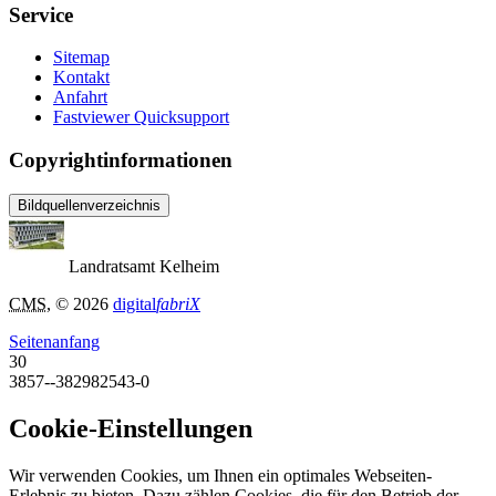
Service
Sitemap
Kontakt
Anfahrt
Fastviewer Quicksupport
Copyrightinformationen
Bildquellenverzeichnis
Landratsamt Kelheim
CMS
, © 2026
digital
fabriX
Seitenanfang
30
3857--382982543-0
Cookie-Einstellungen
Wir verwenden Cookies, um Ihnen ein optimales Webseiten-
Erlebnis zu bieten. Dazu zählen Cookies, die für den Betrieb der