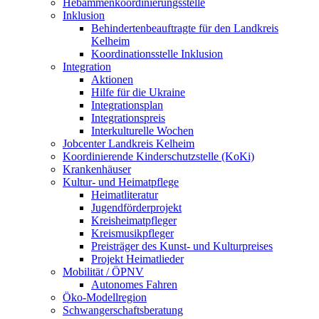
Hebammenkoordinierungsstelle
Inklusion
Behindertenbeauftragte für den Landkreis
Kelheim
Koordinationsstelle Inklusion
Integration
Aktionen
Hilfe für die Ukraine
Integrationsplan
Integrationspreis
Interkulturelle Wochen
Jobcenter Landkreis Kelheim
Koordinierende Kinderschutzstelle (KoKi)
Krankenhäuser
Kultur- und Heimatpflege
Heimatliteratur
Jugendförderprojekt
Kreisheimatpfleger
Kreismusikpfleger
Preisträger des Kunst- und Kulturpreises
Projekt Heimatlieder
Mobilität / ÖPNV
Autonomes Fahren
Öko-Modellregion
Schwangerschaftsberatung