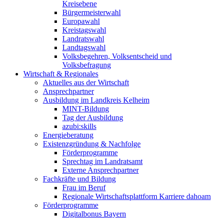
Kreisebene
Bürgermeisterwahl
Europawahl
Kreistagswahl
Landratswahl
Landtagswahl
Volksbegehren, Volksentscheid und
Volksbefragung
Wirtschaft & Regionales
Aktuelles aus der Wirtschaft
Ansprechpartner
Ausbildung im Landkreis Kelheim
MINT-Bildung
Tag der Ausbildung
azubi:skills
Energieberatung
Existenzgründung & Nachfolge
Förderprogramme
Sprechtag im Landratsamt
Externe Ansprechpartner
Fachkräfte und Bildung
Frau im Beruf
Regionale Wirtschaftsplattform Karriere dahoam
Förderprogramme
Digitalbonus Bayern