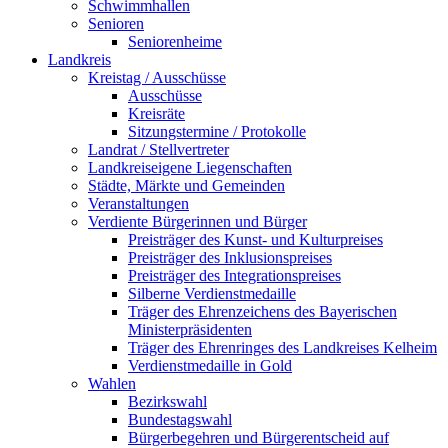
Schwimmhallen
Senioren
Seniorenheime
Landkreis
Kreistag / Ausschüsse
Ausschüsse
Kreisräte
Sitzungstermine / Protokolle
Landrat / Stellvertreter
Landkreiseigene Liegenschaften
Städte, Märkte und Gemeinden
Veranstaltungen
Verdiente Bürgerinnen und Bürger
Preisträger des Kunst- und Kulturpreises
Preisträger des Inklusionspreises
Preisträger des Integrationspreises
Silberne Verdienstmedaille
Träger des Ehrenzeichens des Bayerischen
Ministerpräsidenten
Träger des Ehrenringes des Landkreises Kelheim
Verdienstmedaille in Gold
Wahlen
Bezirkswahl
Bundestagswahl
Bürgerbegehren und Bürgerentscheid auf