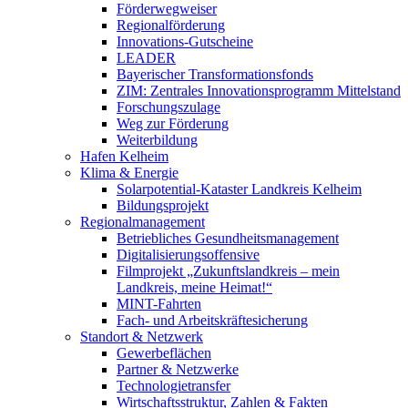
Förderwegweiser
Regionalförderung
Innovations-Gutscheine
LEADER
Bayerischer Transformationsfonds
ZIM: Zentrales Innovationsprogramm Mittelstand
Forschungszulage
Weg zur Förderung
Weiterbildung
Hafen Kelheim
Klima & Energie
Solarpotential-Kataster Landkreis Kelheim
Bildungsprojekt
Regionalmanagement
Betriebliches Gesundheitsmanagement
Digitalisierungsoffensive
Filmprojekt „Zukunftslandkreis – mein
Landkreis, meine Heimat!“
MINT-Fahrten
Fach- und Arbeitskräftesicherung
Standort & Netzwerk
Gewerbeflächen
Partner & Netzwerke
Technologietransfer
Wirtschaftsstruktur, Zahlen & Fakten