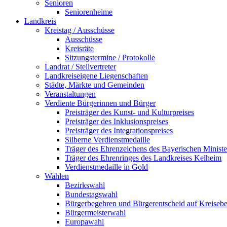
Senioren
Seniorenheime
Landkreis
Kreistag / Ausschüsse
Ausschüsse
Kreisräte
Sitzungstermine / Protokolle
Landrat / Stellvertreter
Landkreiseigene Liegenschaften
Städte, Märkte und Gemeinden
Veranstaltungen
Verdiente Bürgerinnen und Bürger
Preisträger des Kunst- und Kulturpreises
Preisträger des Inklusionspreises
Preisträger des Integrationspreises
Silberne Verdienstmedaille
Träger des Ehrenzeichens des Bayerischen Ministe
Träger des Ehrenringes des Landkreises Kelheim
Verdienstmedaille in Gold
Wahlen
Bezirkswahl
Bundestagswahl
Bürgerbegehren und Bürgerentscheid auf Kreiseb
Bürgermeisterwahl
Europawahl