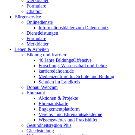
Merkblätter
Formulare
Chatbot
Bürgerservice
Onlinedienste
Informationsblätter zum Datenschutz
Dienstleistungen
Formulare
Merkblätter
Leben & Arbeiten
Bildung und Karriere
40 Jahre BildungsOffensive
Forschung, Wissenschaft und Lehre
karrieredahoam.de
Medienzentrum für Schule und Bildung
Schulen im Landkreis
Donau-Webcam
Ehrenamt
Aktionen & Projekte
Ehrenamtskarte
Engagementplattform
Vereins- und Ehrenamtsakademie
Wissenswertes und Praxishilfen
Gesundheitsregion Plus
Gleichstellung