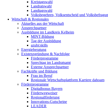
Kreistagswahl
Landratswahl
Landtagswahl
Volksbegehren, Volksentscheid und Volksbefragu
Wirtschaft & Regionales
Aktuelles aus der Wirtschaft
Ansprechpartner
Ausbildung im Landkreis Kelheim
MINT-Bildung
Tag der Ausbildung
azubi:skills
Energieberatung
Existenzgründung & Nachfolge
Förderprogramme
Sprechtag im Landratsamt
Externe Ansprechpartner
Fachkräfte und Bildung
Frau im Beruf
Regionale Wirtschaftsplattform Karriere dahoam
Förderprogramme
Digitalbonus Bayern
Förderwegweiser
Regionalförderung
Innovations-Gutscheine
LEADER