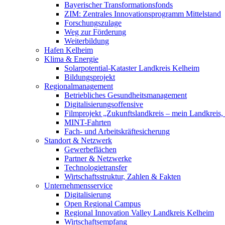
Bayerischer Transformationsfonds
ZIM: Zentrales Innovationsprogramm Mittelstand
Forschungszulage
Weg zur Förderung
Weiterbildung
Hafen Kelheim
Klima & Energie
Solarpotential-Kataster Landkreis Kelheim
Bildungsprojekt
Regionalmanagement
Betriebliches Gesundheitsmanagement
Digitalisierungsoffensive
Filmprojekt „Zukunftslandkreis – mein Landkreis,
MINT-Fahrten
Fach- und Arbeitskräftesicherung
Standort & Netzwerk
Gewerbeflächen
Partner & Netzwerke
Technologietransfer
Wirtschaftsstruktur, Zahlen & Fakten
Unternehmensservice
Digitalisierung
Open Regional Campus
Regional Innovation Valley Landkreis Kelheim
Wirtschaftsempfang