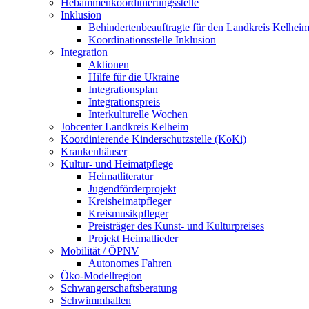
Hebammenkoordinierungsstelle
Inklusion
Behindertenbeauftragte für den Landkreis Kelhei
Koordinationsstelle Inklusion
Integration
Aktionen
Hilfe für die Ukraine
Integrationsplan
Integrationspreis
Interkulturelle Wochen
Jobcenter Landkreis Kelheim
Koordinierende Kinderschutzstelle (KoKi)
Krankenhäuser
Kultur- und Heimatpflege
Heimatliteratur
Jugendförderprojekt
Kreisheimatpfleger
Kreismusikpfleger
Preisträger des Kunst- und Kulturpreises
Projekt Heimatlieder
Mobilität / ÖPNV
Autonomes Fahren
Öko-Modellregion
Schwangerschaftsberatung
Schwimmhallen