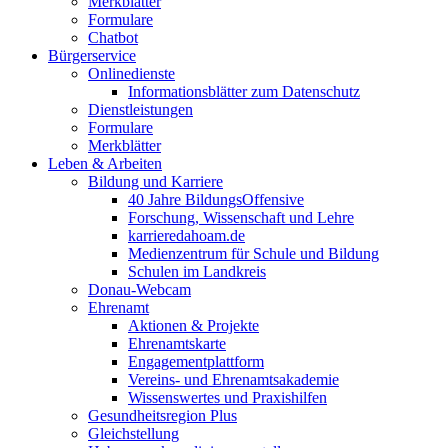
Merkblätter
Formulare
Chatbot
Bürgerservice
Onlinedienste
Informationsblätter zum Datenschutz
Dienstleistungen
Formulare
Merkblätter
Leben & Arbeiten
Bildung und Karriere
40 Jahre BildungsOffensive
Forschung, Wissenschaft und Lehre
karrieredahoam.de
Medienzentrum für Schule und Bildung
Schulen im Landkreis
Donau-Webcam
Ehrenamt
Aktionen & Projekte
Ehrenamtskarte
Engagementplattform
Vereins- und Ehrenamtsakademie
Wissenswertes und Praxishilfen
Gesundheitsregion Plus
Gleichstellung