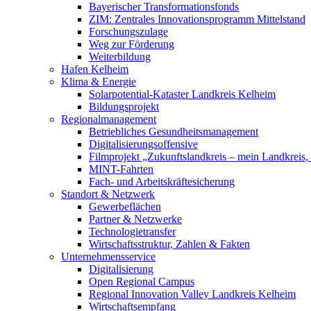
Bayerischer Transformationsfonds
ZIM: Zentrales Innovationsprogramm Mittelstand
Forschungszulage
Weg zur Förderung
Weiterbildung
Hafen Kelheim
Klima & Energie
Solarpotential-Kataster Landkreis Kelheim
Bildungsprojekt
Regionalmanagement
Betriebliches Gesundheitsmanagement
Digitalisierungsoffensive
Filmprojekt „Zukunftslandkreis – mein Landkreis,
MINT-Fahrten
Fach- und Arbeitskräftesicherung
Standort & Netzwerk
Gewerbeflächen
Partner & Netzwerke
Technologietransfer
Wirtschaftsstruktur, Zahlen & Fakten
Unternehmensservice
Digitalisierung
Open Regional Campus
Regional Innovation Valley Landkreis Kelheim
Wirtschaftsempfang