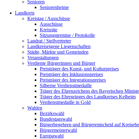
Senioren
Seniorenheime
Landkreis
Kreistag / Ausschüsse
Ausschüsse
Kreisräte
Sitzungstermine / Protokolle
Landrat / Stellvertreter
Landkreiseigene Liegenschaften
Städte, Märkte und Gemeinden
Veranstaltungen
Verdiente Bürgerinnen und Bürger
Preisträger des Kunst- und Kulturpreises
Preisträger des Inklusionspreises
Preisträger des Integrationspreises
Silberne Verdienstmedaille
Träger des Ehrenzeichens des Bayerischen Ministe
Träger des Ehrenringes des Landkreises Kelheim
Verdienstmedaille in Gold
Wahlen
Bezirkswahl
Bundestagswahl
Bürgerbegehren und Bürgerentscheid auf Kreiseb
Bürgermeisterwahl
Europawahl