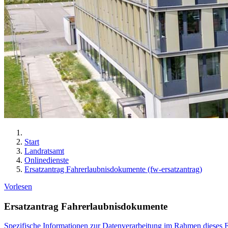
Start
Landratsamt
Onlinedienste
Ersatzantrag Fahrerlaubnisdokumente (fw-ersatzantrag)
Vorlesen
Ersatzantrag Fahrerlaubnisdokumente
Spezifische Informationen zur Datenverarbeitung im Rahmen dieses 