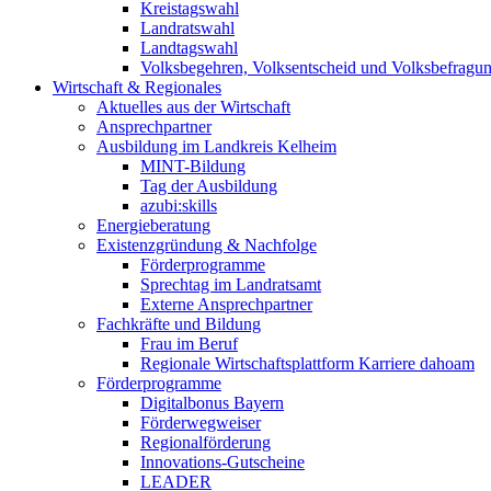
Kreistagswahl
Landratswahl
Landtagswahl
Volksbegehren, Volksentscheid und Volksbefragu
Wirtschaft & Regionales
Aktuelles aus der Wirtschaft
Ansprechpartner
Ausbildung im Landkreis Kelheim
MINT-Bildung
Tag der Ausbildung
azubi:skills
Energieberatung
Existenzgründung & Nachfolge
Förderprogramme
Sprechtag im Landratsamt
Externe Ansprechpartner
Fachkräfte und Bildung
Frau im Beruf
Regionale Wirtschaftsplattform Karriere dahoam
Förderprogramme
Digitalbonus Bayern
Förderwegweiser
Regionalförderung
Innovations-Gutscheine
LEADER