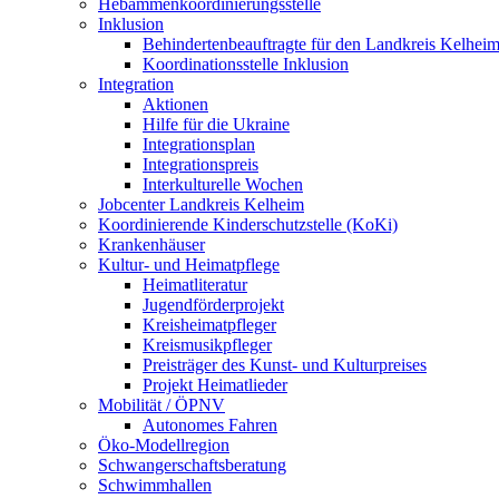
Hebammenkoordinierungsstelle
Inklusion
Behindertenbeauftragte für den Landkreis Kelhei
Koordinationsstelle Inklusion
Integration
Aktionen
Hilfe für die Ukraine
Integrationsplan
Integrationspreis
Interkulturelle Wochen
Jobcenter Landkreis Kelheim
Koordinierende Kinderschutzstelle (KoKi)
Krankenhäuser
Kultur- und Heimatpflege
Heimatliteratur
Jugendförderprojekt
Kreisheimatpfleger
Kreismusikpfleger
Preisträger des Kunst- und Kulturpreises
Projekt Heimatlieder
Mobilität / ÖPNV
Autonomes Fahren
Öko-Modellregion
Schwangerschaftsberatung
Schwimmhallen