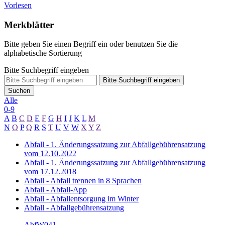
Vorlesen
Merkblätter
Bitte geben Sie einen Begriff ein oder benutzen Sie die
alphabetische Sortierung
Bitte Suchbegriff eingeben
Bitte Suchbegriff eingeben
Suchen
Alle
0-9
A
B
C
D
E
F
G
H
I
J
K
L
M
N
O
P
Q
R
S
T
U
V
W
X
Y
Z
Abfall - 1. Änderungssatzung zur Abfallgebührensatzung
vom 12.10.2022
Abfall - 1. Änderungssatzung zur Abfallgebührensatzung
vom 17.12.2018
Abfall - Abfall trennen in 8 Sprachen
Abfall - Abfall-App
Abfall - Abfallentsorgung im Winter
Abfall - Abfallgebührensatzung
AbfW041