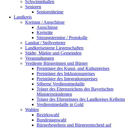
Schwimmhallen
Senioren
Seniorenheime
Landkreis
Kreistag / Ausschüsse
Ausschüsse
Kreisräte
Sitzungstermine / Protokolle
Landrat / Stellvertreter
Landkreiseigene Liegenschaften
Städte, Märkte und Gemeinden
Veranstaltungen
Verdiente Bürgerinnen und Bürger
Preisträger des Kunst- und Kulturpreises
Preisträger des Inklusionspreises
Preisträger des Integrationspreises
Silberne Verdienstmedaille
Träger des Ehrenzeichens des Bayerischen
Ministerpräsidenten
Träger des Ehrenringes des Landkreises Kelheim
Verdienstmedaille in Gold
Wahlen
Bezirkswahl
Bundestagswahl
Bürgerbegehren und Bürgerentscheid auf