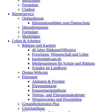
Merkblätter
Formulare
Chatbot
Bürgerservice
Onlinedienste
Informationsblätter zum Datenschutz
Dienstleistungen
Formulare
Merkblätter
Leben & Arbeiten
Bildung und Karriere
40 Jahre BildungsOffensive
Forschung, Wissenschaft und Lehre
karrieredahoam.de
Medienzentrum für Schule und Bildung
Schulen im Landkreis
Donau-Webcam
Ehrenamt
Aktionen & Projekte
Ehrenamtskarte
Engagementplattform
Vereins- und Ehrenamtsakademie
Wissenswertes und Praxishilfen
Gesundheitsregion Plus
Gleichstellung