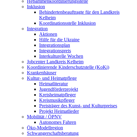
Hebammenkoordinierungsstelle
Inklusion
Behindertenbeauftragte für den Landkreis
Kelheim
Koordinationsstelle Inklusion
Integration
Aktionen
Hilfe für die Ukraine
Integrationsplan
Integrationspreis
Interkulturelle Wochen
Jobcenter Landkreis Kelheim
Koordinierende Kinderschutzstelle (KoKi)
Krankenhäuser
Kultur- und Heimatpflege
Heimatliteratur
Jugendförderprojekt
Kreisheimatpfleger
Kreismusikpfleger
Preisträger des Kunst- und Kulturpreises
Projekt Heimatlieder
Mobilität / ÖPNV
Autonomes Fahren
Öko-Modellregion
Schwangerschaftsberatung