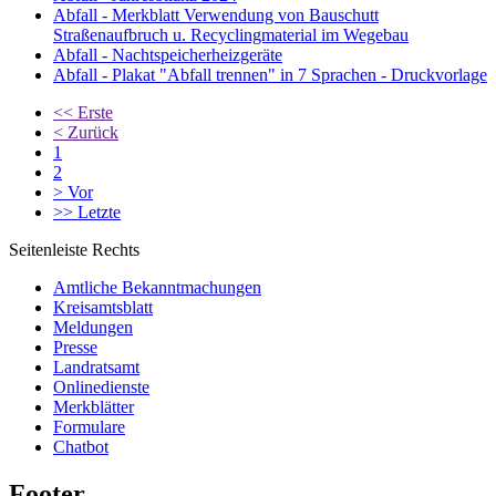
Abfall - Merkblatt Verwendung von Bauschutt
Straßenaufbruch u. Recyclingmaterial im Wegebau
Abfall - Nachtspeicherheizgeräte
Abfall - Plakat "Abfall trennen" in 7 Sprachen - Druckvorlage
<<
Erste
<
Zurück
1
2
>
Vor
>>
Letzte
Seitenleiste Rechts
Amtliche Bekanntmachungen
Kreisamtsblatt
Meldungen
Presse
Landratsamt
Onlinedienste
Merkblätter
Formulare
Chatbot
Footer