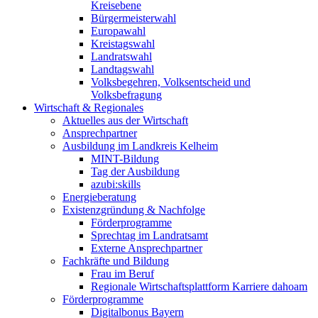
Kreisebene
Bürgermeisterwahl
Europawahl
Kreistagswahl
Landratswahl
Landtagswahl
Volksbegehren, Volksentscheid und
Volksbefragung
Wirtschaft & Regionales
Aktuelles aus der Wirtschaft
Ansprechpartner
Ausbildung im Landkreis Kelheim
MINT-Bildung
Tag der Ausbildung
azubi:skills
Energieberatung
Existenzgründung & Nachfolge
Förderprogramme
Sprechtag im Landratsamt
Externe Ansprechpartner
Fachkräfte und Bildung
Frau im Beruf
Regionale Wirtschaftsplattform Karriere dahoam
Förderprogramme
Digitalbonus Bayern