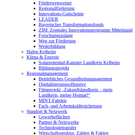
Förderwegweiser
Regionalförderung
Innovations-Gutscheine
LEADER
Bayerischer Transformationsfonds
ZIM: Zentrales Innovationsprogramm Mittelstand
Forschungszulage
Weg zur Förderung
Weiterbildung
Hafen Kelheim
Klima & Energie
Solarpotential-Kataster Landkreis Kelheim
Bildungsprojekt
Regionalmanagement
Betriebliches Gesundheitsmanagement
Digitalisierungsoffensive
Filmprojekt „Zukunftslandkreis – mein
Landkreis, meine Heimat!“
MINT-Fahrten
Fach- und Arbeitskräftesicherung
Standort & Netzwerk
Gewerbeflächen
Partner & Netzwerke
Technologietransfer
Wirtschaftsstruktur, Zahlen & Fakten