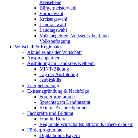
Kreisebene
Bürgermeisterwahl
Europawahl
Kreistagswahl
Landratswahl
Landtagswahl
Volksbegehren, Volksentscheid und
Volksbefragung
Wirtschaft & Regionales
Aktuelles aus der Wirtschaft
Ansprechpartner
Ausbildung im Landkreis Kelheim
MINT-Bildung
Tag der Ausbildung
azubi:skills
Energieberatung
Existenzgründung & Nachfolge
Förderprogramme
Sprechtag im Landratsamt
Externe Ansprechpartner
Fachkräfte und Bildung
Frau im Beruf
Regionale Wirtschaftsplattform Karriere dahoam
Förderprogramme
Digitalbonus Bayern