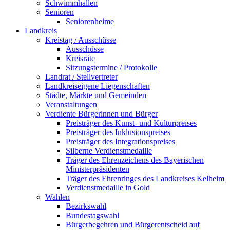
Schwimmhallen
Senioren
Seniorenheime
Landkreis
Kreistag / Ausschüsse
Ausschüsse
Kreisräte
Sitzungstermine / Protokolle
Landrat / Stellvertreter
Landkreiseigene Liegenschaften
Städte, Märkte und Gemeinden
Veranstaltungen
Verdiente Bürgerinnen und Bürger
Preisträger des Kunst- und Kulturpreises
Preisträger des Inklusionspreises
Preisträger des Integrationspreises
Silberne Verdienstmedaille
Träger des Ehrenzeichens des Bayerischen
Ministerpräsidenten
Träger des Ehrenringes des Landkreises Kelheim
Verdienstmedaille in Gold
Wahlen
Bezirkswahl
Bundestagswahl
Bürgerbegehren und Bürgerentscheid auf