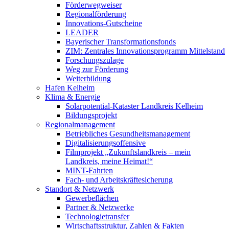
Förderwegweiser
Regionalförderung
Innovations-Gutscheine
LEADER
Bayerischer Transformationsfonds
ZIM: Zentrales Innovationsprogramm Mittelstand
Forschungszulage
Weg zur Förderung
Weiterbildung
Hafen Kelheim
Klima & Energie
Solarpotential-Kataster Landkreis Kelheim
Bildungsprojekt
Regionalmanagement
Betriebliches Gesundheitsmanagement
Digitalisierungsoffensive
Filmprojekt „Zukunftslandkreis – mein
Landkreis, meine Heimat!“
MINT-Fahrten
Fach- und Arbeitskräftesicherung
Standort & Netzwerk
Gewerbeflächen
Partner & Netzwerke
Technologietransfer
Wirtschaftsstruktur, Zahlen & Fakten