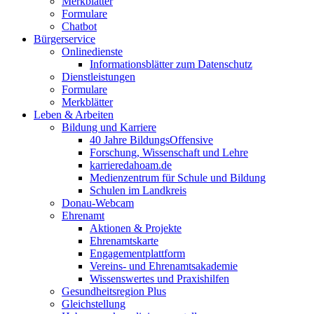
Merkblätter
Formulare
Chatbot
Bürgerservice
Onlinedienste
Informationsblätter zum Datenschutz
Dienstleistungen
Formulare
Merkblätter
Leben & Arbeiten
Bildung und Karriere
40 Jahre BildungsOffensive
Forschung, Wissenschaft und Lehre
karrieredahoam.de
Medienzentrum für Schule und Bildung
Schulen im Landkreis
Donau-Webcam
Ehrenamt
Aktionen & Projekte
Ehrenamtskarte
Engagementplattform
Vereins- und Ehrenamtsakademie
Wissenswertes und Praxishilfen
Gesundheitsregion Plus
Gleichstellung