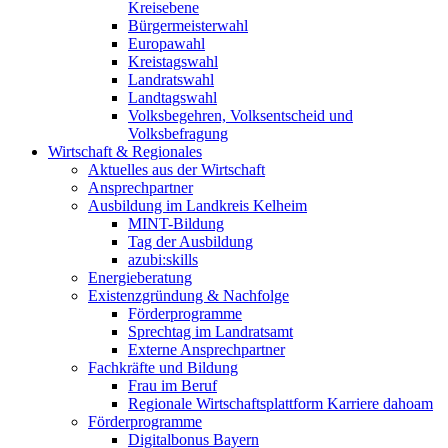
Kreisebene
Bürgermeisterwahl
Europawahl
Kreistagswahl
Landratswahl
Landtagswahl
Volksbegehren, Volksentscheid und
Volksbefragung
Wirtschaft & Regionales
Aktuelles aus der Wirtschaft
Ansprechpartner
Ausbildung im Landkreis Kelheim
MINT-Bildung
Tag der Ausbildung
azubi:skills
Energieberatung
Existenzgründung & Nachfolge
Förderprogramme
Sprechtag im Landratsamt
Externe Ansprechpartner
Fachkräfte und Bildung
Frau im Beruf
Regionale Wirtschaftsplattform Karriere dahoam
Förderprogramme
Digitalbonus Bayern