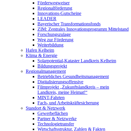
Förderwegweiser
Regionalförderung
Innovations-Gutscheine
LEADER
Bayerischer Transformationsfonds
ZIM: Zentrales Innovationsprogramm Mittelstand
Forschungszulage
Weg zur Förderung
Weiterbildung
Hafen Kelheim
Klima & Energie
Solarpotential-Kataster Landkreis Kelheim
Bildungsprojekt
Regionalmanagement
Betriebliches Gesundheitsmanagement
Digitalisierungsoffensive
Filmprojekt „Zukunftslandkreis – mein
Landkreis, meine Heimat!“
MINT-Fahrten
Fach- und Arbeitskräftesicherung
Standort & Netzwerk
Gewerbeflächen
Partner & Netzwerke
Technologietransfer
Wirtschaftsstruktur, Zahlen & Fakten