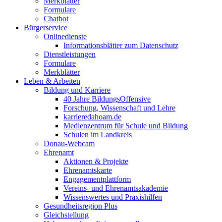
Merkblätter
Formulare
Chatbot
Bürgerservice
Onlinedienste
Informationsblätter zum Datenschutz
Dienstleistungen
Formulare
Merkblätter
Leben & Arbeiten
Bildung und Karriere
40 Jahre BildungsOffensive
Forschung, Wissenschaft und Lehre
karrieredahoam.de
Medienzentrum für Schule und Bildung
Schulen im Landkreis
Donau-Webcam
Ehrenamt
Aktionen & Projekte
Ehrenamtskarte
Engagementplattform
Vereins- und Ehrenamtsakademie
Wissenswertes und Praxishilfen
Gesundheitsregion Plus
Gleichstellung