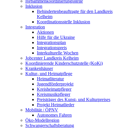
Hebammenkoordinierungsstelle
Inklusion
Behindertenbeauftragte für den Landkreis
Kelheim
Koordinationsstelle Inklusion
Integration
Aktionen
Hilfe für die Ukraine
Integrationsplan
Integrationspreis
Interkulturelle Wochen
Jobcenter Landkreis Kelheim
Koordinierende Kinderschutzstelle (KoKi)
Krankenhäuser
Kultur- und Heimatpflege
Heimatliteratur
Jugendförderprojekt
Kreisheimatpfleger
Kreismusikpfleger
Preisträger des Kunst- und Kulturpreises
Projekt Heimatlieder
Mobilität / ÖPNV
Autonomes Fahren
Öko-Modellregion
Schwangerschaftsberatung