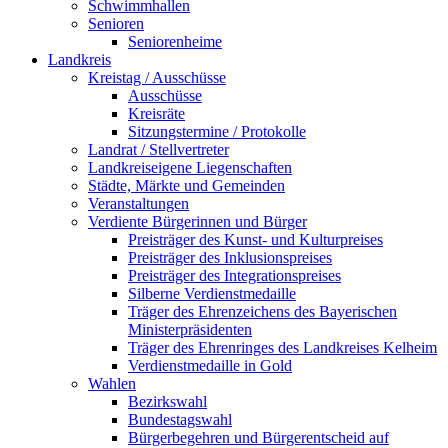
Schwimmhallen
Senioren
Seniorenheime
Landkreis
Kreistag / Ausschüsse
Ausschüsse
Kreisräte
Sitzungstermine / Protokolle
Landrat / Stellvertreter
Landkreiseigene Liegenschaften
Städte, Märkte und Gemeinden
Veranstaltungen
Verdiente Bürgerinnen und Bürger
Preisträger des Kunst- und Kulturpreises
Preisträger des Inklusionspreises
Preisträger des Integrationspreises
Silberne Verdienstmedaille
Träger des Ehrenzeichens des Bayerischen
Ministerpräsidenten
Träger des Ehrenringes des Landkreises Kelheim
Verdienstmedaille in Gold
Wahlen
Bezirkswahl
Bundestagswahl
Bürgerbegehren und Bürgerentscheid auf