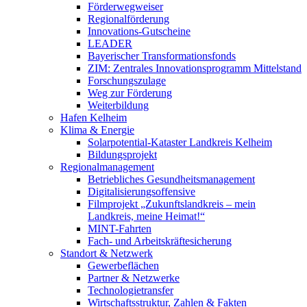
Förderwegweiser
Regionalförderung
Innovations-Gutscheine
LEADER
Bayerischer Transformationsfonds
ZIM: Zentrales Innovationsprogramm Mittelstand
Forschungszulage
Weg zur Förderung
Weiterbildung
Hafen Kelheim
Klima & Energie
Solarpotential-Kataster Landkreis Kelheim
Bildungsprojekt
Regionalmanagement
Betriebliches Gesundheitsmanagement
Digitalisierungsoffensive
Filmprojekt „Zukunftslandkreis – mein
Landkreis, meine Heimat!“
MINT-Fahrten
Fach- und Arbeitskräftesicherung
Standort & Netzwerk
Gewerbeflächen
Partner & Netzwerke
Technologietransfer
Wirtschaftsstruktur, Zahlen & Fakten