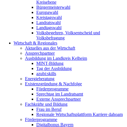
Kreisebene
Bürgermeisterwahl
Europawahl
Kreistagswahl
Landratswahl
Landtagswahl
Volksbegehren, Volksentscheid und
Volksbefragung
Wirtschaft & Regionales
Aktuelles aus der Wirtschaft
Ansprechpartner
Ausbildung im Landkreis Kelheim
MINT-Bildung
Tag der Ausbildung
azubi:skills
Energieberatung
Existenzgründung & Nachfolge
Förderprogramme
Sprechtag im Landratsamt
Externe Ansprechpartner
Fachkräfte und Bildung
Frau im Beruf
Regionale Wirtschaftsplattform Karriere dahoam
Förderprogramme
Digitalbonus Bayern