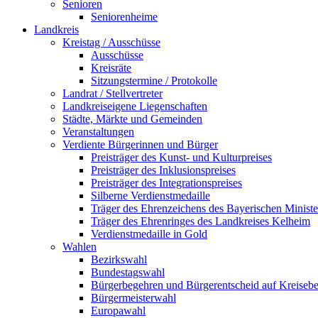
Senioren
Seniorenheime
Landkreis
Kreistag / Ausschüsse
Ausschüsse
Kreisräte
Sitzungstermine / Protokolle
Landrat / Stellvertreter
Landkreiseigene Liegenschaften
Städte, Märkte und Gemeinden
Veranstaltungen
Verdiente Bürgerinnen und Bürger
Preisträger des Kunst- und Kulturpreises
Preisträger des Inklusionspreises
Preisträger des Integrationspreises
Silberne Verdienstmedaille
Träger des Ehrenzeichens des Bayerischen Ministe
Träger des Ehrenringes des Landkreises Kelheim
Verdienstmedaille in Gold
Wahlen
Bezirkswahl
Bundestagswahl
Bürgerbegehren und Bürgerentscheid auf Kreiseb
Bürgermeisterwahl
Europawahl