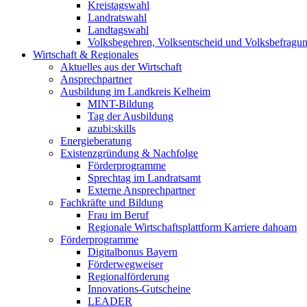
Kreistagswahl
Landratswahl
Landtagswahl
Volksbegehren, Volksentscheid und Volksbefragu
Wirtschaft & Regionales
Aktuelles aus der Wirtschaft
Ansprechpartner
Ausbildung im Landkreis Kelheim
MINT-Bildung
Tag der Ausbildung
azubi:skills
Energieberatung
Existenzgründung & Nachfolge
Förderprogramme
Sprechtag im Landratsamt
Externe Ansprechpartner
Fachkräfte und Bildung
Frau im Beruf
Regionale Wirtschaftsplattform Karriere dahoam
Förderprogramme
Digitalbonus Bayern
Förderwegweiser
Regionalförderung
Innovations-Gutscheine
LEADER