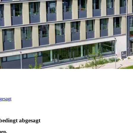
gesagt
sbedingt abgesagt
ben.