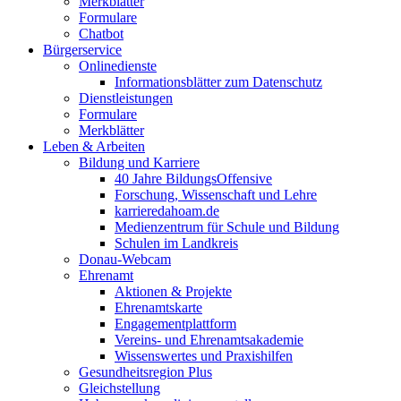
Merkblätter
Formulare
Chatbot
Bürgerservice
Onlinedienste
Informationsblätter zum Datenschutz
Dienstleistungen
Formulare
Merkblätter
Leben & Arbeiten
Bildung und Karriere
40 Jahre BildungsOffensive
Forschung, Wissenschaft und Lehre
karrieredahoam.de
Medienzentrum für Schule und Bildung
Schulen im Landkreis
Donau-Webcam
Ehrenamt
Aktionen & Projekte
Ehrenamtskarte
Engagementplattform
Vereins- und Ehrenamtsakademie
Wissenswertes und Praxishilfen
Gesundheitsregion Plus
Gleichstellung