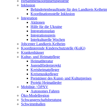
Hebammenkoordinierungsstelle
Inklusion
Behindertenbeauftragte für den Landkreis Kelhei
Koordinationsstelle Inklusion
Integration
Aktionen
Hilfe für die Ukraine
Integrationsplan
Integrationspreis
Interkulturelle Wochen
Jobcenter Landkreis Kelheim
Koordinierende Kinderschutzstelle (KoKi)
Krankenhäuser
Kultur- und Heimatpflege
Heimatliteratur
Jugendförderprojekt
Kreisheimatpfleger
Kreismusikpfleger
Preisträger des Kunst- und Kulturpreises
Projekt Heimatlieder
Mobilität / ÖPNV
Autonomes Fahren
Öko-Modellregion
Schwangerschaftsberatung
Schwimmhallen