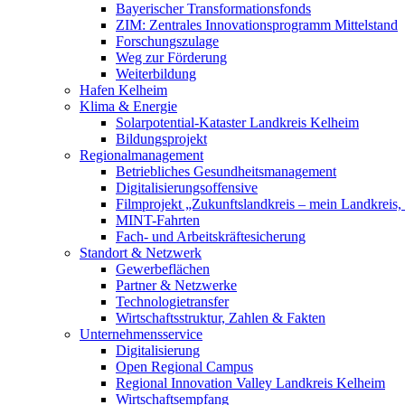
Bayerischer Transformationsfonds
ZIM: Zentrales Innovationsprogramm Mittelstand
Forschungszulage
Weg zur Förderung
Weiterbildung
Hafen Kelheim
Klima & Energie
Solarpotential-Kataster Landkreis Kelheim
Bildungsprojekt
Regionalmanagement
Betriebliches Gesundheitsmanagement
Digitalisierungsoffensive
Filmprojekt „Zukunftslandkreis – mein Landkreis,
MINT-Fahrten
Fach- und Arbeitskräftesicherung
Standort & Netzwerk
Gewerbeflächen
Partner & Netzwerke
Technologietransfer
Wirtschaftsstruktur, Zahlen & Fakten
Unternehmensservice
Digitalisierung
Open Regional Campus
Regional Innovation Valley Landkreis Kelheim
Wirtschaftsempfang