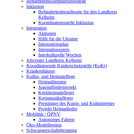
Hebammenkoordinierungsstelle
Inklusion
Behindertenbeauftragte für den Landkreis
Kelheim
Koordinationsstelle Inklusion
Integration
Aktionen
Hilfe für die Ukraine
Integrationsplan
Integrationspreis
Interkulturelle Wochen
Jobcenter Landkreis Kelheim
Koordinierende Kinderschutzstelle (KoKi)
Krankenhäuser
Kultur- und Heimatpflege
Heimatliteratur
Jugendförderprojekt
Kreisheimatpfleger
Kreismusikpfleger
Preisträger des Kunst- und Kulturpreises
Projekt Heimatlieder
Mobilität / ÖPNV
Autonomes Fahren
Öko-Modellregion
Schwangerschaftsberatung