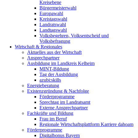
Kreisebene
Bürgermeisterwahl
Europawahl
Kreistagswahl
Landratswahl
Landtagswahl
Volksbegehren, Volksentscheid und
Volksbefragung
Wirtschaft & Regionales
Aktuelles aus der Wirtschaft
Ansprechpartner
Ausbildung im Landkreis Kelheim
MINT-Bildung
Tag der Ausbildung
azubi:skills
Energieberatung
Existenzgründung & Nachfolge
Förderprogramme
Sprechtag im Landratsamt
Externe Ansprechpartner
Fachkräfte und Bildung
Frau im Beruf
Regionale Wirtschaftsplattform Karriere dahoam
Förderprogramme
Digitalbonus Bayern