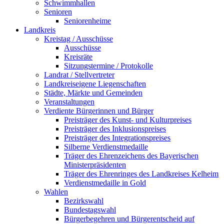
Schwimmhallen
Senioren
Seniorenheime
Landkreis
Kreistag / Ausschüsse
Ausschüsse
Kreisräte
Sitzungstermine / Protokolle
Landrat / Stellvertreter
Landkreiseigene Liegenschaften
Städte, Märkte und Gemeinden
Veranstaltungen
Verdiente Bürgerinnen und Bürger
Preisträger des Kunst- und Kulturpreises
Preisträger des Inklusionspreises
Preisträger des Integrationspreises
Silberne Verdienstmedaille
Träger des Ehrenzeichens des Bayerischen
Ministerpräsidenten
Träger des Ehrenringes des Landkreises Kelheim
Verdienstmedaille in Gold
Wahlen
Bezirkswahl
Bundestagswahl
Bürgerbegehren und Bürgerentscheid auf