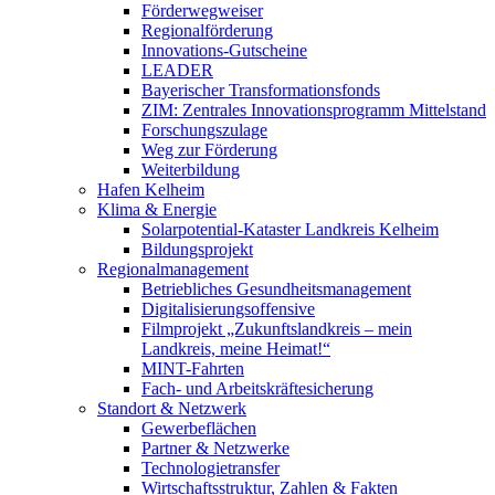
Förderwegweiser
Regionalförderung
Innovations-Gutscheine
LEADER
Bayerischer Transformationsfonds
ZIM: Zentrales Innovationsprogramm Mittelstand
Forschungszulage
Weg zur Förderung
Weiterbildung
Hafen Kelheim
Klima & Energie
Solarpotential-Kataster Landkreis Kelheim
Bildungsprojekt
Regionalmanagement
Betriebliches Gesundheitsmanagement
Digitalisierungsoffensive
Filmprojekt „Zukunftslandkreis – mein
Landkreis, meine Heimat!“
MINT-Fahrten
Fach- und Arbeitskräftesicherung
Standort & Netzwerk
Gewerbeflächen
Partner & Netzwerke
Technologietransfer
Wirtschaftsstruktur, Zahlen & Fakten