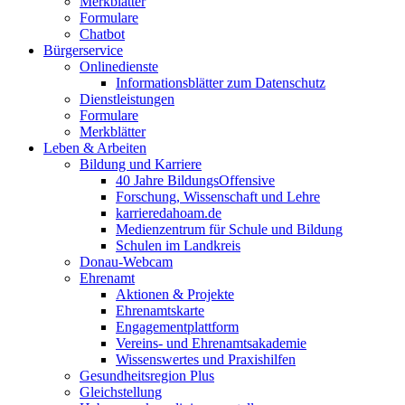
Merkblätter
Formulare
Chatbot
Bürgerservice
Onlinedienste
Informationsblätter zum Datenschutz
Dienstleistungen
Formulare
Merkblätter
Leben & Arbeiten
Bildung und Karriere
40 Jahre BildungsOffensive
Forschung, Wissenschaft und Lehre
karrieredahoam.de
Medienzentrum für Schule und Bildung
Schulen im Landkreis
Donau-Webcam
Ehrenamt
Aktionen & Projekte
Ehrenamtskarte
Engagementplattform
Vereins- und Ehrenamtsakademie
Wissenswertes und Praxishilfen
Gesundheitsregion Plus
Gleichstellung