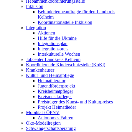
Hebammenkoordinierungsstelle
Inklusion
Behindertenbeauftragte für den Landkreis
Kelheim
Koordinationsstelle Inklusion
Integration
Aktionen
Hilfe für die Ukraine
Integrationsplan
Integrationspreis
Interkulturelle Wochen
Jobcenter Landkreis Kelheim
Koordinierende Kinderschutzstelle (KoKi)
Krankenhäuser
Kultur- und Heimatpflege
Heimatliteratur
Jugendförderprojekt
Kreisheimatpfleger
Kreismusikpfleger
Preisträger des Kunst- und Kulturpreises
Projekt Heimatlieder
Mobilität / ÖPNV
Autonomes Fahren
Öko-Modellregion
Schwangerschaftsberatung