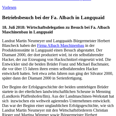
Vorlesen
Betriebsbesuch bei der Fa. Albach in Langquaid
18. Juli 2018
:
Wirtschaftsdelegation zu Besuch bei Fa. Albach
Maschinenbau in Langquaid
Landrat Martin Neumeyer und Langquaids Bürgermeister Herbert
Blascheck haben der
Firma Albach Maschinenbau
in der
Produktionsstätte in Langquaid einen Besuch abgestattet. Der
Diamant 2000, der dort produziert wird, ist ein selbstfahrender
Hacker, der zur Erzeugung von Hackschnitzel eingesetzt wird. Die
Entwickler sind die beiden Brüder Franz und Michael Bachmaier,
die vor über 15 Jahren ihren ersten selbstfahrenden Hacker
entwickelt hatten. Seit etwa zehn Jahren nun ging der Silvator 2000,
später dann der Diamant 2000 in Serienfertigung.
Der Beginn der Erfolgsgeschichte der beiden umtriebigen Brüder
startete in der elterlichen landwirtschaftlichen Scheune in Menning
(Landkreis Pfaffenhofen/Ilm). Aus der Landmaschinen-Werkstatt hat
sich inzwischen ein weltweit agierendes Unternehmen entwickelt.
Das war der Beginn einer unglaublichen Erfolgsgeschichte, wie sich
Landrat Martin Neumeyer mit den Wirtschaftsförderern Christian
Rieger und Martina Wimmer sowie Bürgermeister Herbert