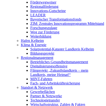
Förderwegweiser
Regionalförderung
Innovations-Gutscheine
LEADER
Bayerischer Transformationsfonds
ZIM: Zentrales Innovationsprogramm Mittelstand
Forschungszulage
Weg zur Förderung
Weiterbildung
Hafen Kelheim
Klima & Energie
Solarpotential-Kataster Landkreis Kelheim
Bildungsprojekt
Regionalmanagement
Betriebliches Gesundheitsmanagement
Digitalisierungsoffensive
Filmprojekt „Zukunftslandkreis – mein
Landkreis, meine Heimat!“
MINT-Fahrten
Fach- und Arbeitskräftesicherung
Standort & Netzwerk
Gewerbeflächen
Partner & Netzwerke
Technologietransfer
Wirtschaftsstruktur, Zahlen & Fakten