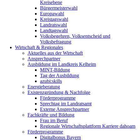
Kreisebene
Bürgermeisterwahl
Europawahl
Kreistagswahl
Landratswahl
Landtagswahl
Volksbegehren, Volksentscheid und
Volksbefragung
Wirtschaft & Regionales
Aktuelles aus der Wirtschaft
Ansprechpartner
Ausbildung im Landkreis Kelheim
MINT-Bildung
Tag der Ausbildung
azubi:skills
Energieberatung
Existenzgründung & Nachfolge
Förderprogramme
Sprechtag im Landratsamt
Externe Ansprechpartner
Fachkräfte und Bildung
Frau im Beruf
Regionale Wirtschaftsplattform Karriere dahoam
Förderprogramme
Digitalbonus Bayern