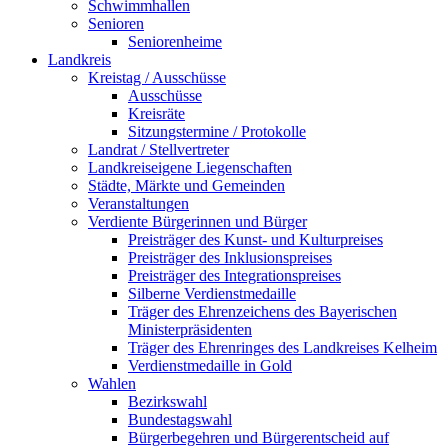
Schwimmhallen
Senioren
Seniorenheime
Landkreis
Kreistag / Ausschüsse
Ausschüsse
Kreisräte
Sitzungstermine / Protokolle
Landrat / Stellvertreter
Landkreiseigene Liegenschaften
Städte, Märkte und Gemeinden
Veranstaltungen
Verdiente Bürgerinnen und Bürger
Preisträger des Kunst- und Kulturpreises
Preisträger des Inklusionspreises
Preisträger des Integrationspreises
Silberne Verdienstmedaille
Träger des Ehrenzeichens des Bayerischen
Ministerpräsidenten
Träger des Ehrenringes des Landkreises Kelheim
Verdienstmedaille in Gold
Wahlen
Bezirkswahl
Bundestagswahl
Bürgerbegehren und Bürgerentscheid auf