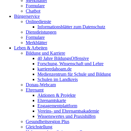
Merkblätter
Formulare
Chatbot
Bürgerservice
Onlinedienste
Informationsblätter zum Datenschutz
Dienstleistungen
Formulare
Merkblätter
Leben & Arbeiten
Bildung und Karriere
40 Jahre BildungsOffensive
Forschung, Wissenschaft und Lehre
karrieredahoam.de
Medienzentrum für Schule und Bildung
Schulen im Landkreis
Donau-Webcam
Ehrenamt
Aktionen & Projekte
Ehrenamtskarte
Engagementplattform
Vereins- und Ehrenamtsakademie
Wissenswertes und Praxishilfen
Gesundheitsregion Plus
Gleichstellung