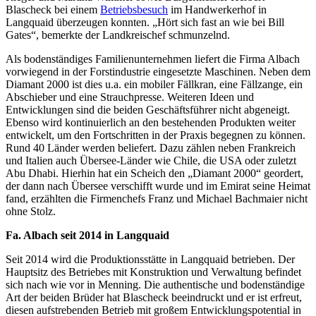
Blascheck bei einem
Betriebsbesuch
im Handwerkerhof in
Langquaid überzeugen konnten. „Hört sich fast an wie bei Bill
Gates“, bemerkte der Landkreischef schmunzelnd.
Als bodenständiges Familienunternehmen liefert die Firma Albach
vorwiegend in der Forstindustrie eingesetzte Maschinen. Neben dem
Diamant 2000 ist dies u.a. ein mobiler Fällkran, eine Fällzange, ein
Abschieber und eine Strauchpresse. Weiteren Ideen und
Entwicklungen sind die beiden Geschäftsführer nicht abgeneigt.
Ebenso wird kontinuierlich an den bestehenden Produkten weiter
entwickelt, um den Fortschritten in der Praxis begegnen zu können.
Rund 40 Länder werden beliefert. Dazu zählen neben Frankreich
und Italien auch Übersee-Länder wie Chile, die USA oder zuletzt
Abu Dhabi. Hierhin hat ein Scheich den „Diamant 2000“ geordert,
der dann nach Übersee verschifft wurde und im Emirat seine Heimat
fand, erzählten die Firmenchefs Franz und Michael Bachmaier nicht
ohne Stolz.
Fa. Albach seit 2014 in Langquaid
Seit 2014 wird die Produktionsstätte in Langquaid betrieben. Der
Hauptsitz des Betriebes mit Konstruktion und Verwaltung befindet
sich nach wie vor in Menning. Die authentische und bodenständige
Art der beiden Brüder hat Blascheck beeindruckt und er ist erfreut,
diesen aufstrebenden Betrieb mit großem Entwicklungspotential in