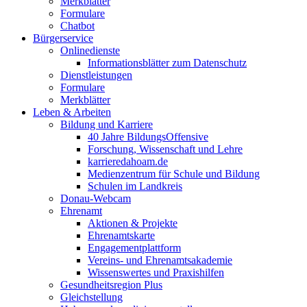
Merkblätter
Formulare
Chatbot
Bürgerservice
Onlinedienste
Informationsblätter zum Datenschutz
Dienstleistungen
Formulare
Merkblätter
Leben & Arbeiten
Bildung und Karriere
40 Jahre BildungsOffensive
Forschung, Wissenschaft und Lehre
karrieredahoam.de
Medienzentrum für Schule und Bildung
Schulen im Landkreis
Donau-Webcam
Ehrenamt
Aktionen & Projekte
Ehrenamtskarte
Engagementplattform
Vereins- und Ehrenamtsakademie
Wissenswertes und Praxishilfen
Gesundheitsregion Plus
Gleichstellung