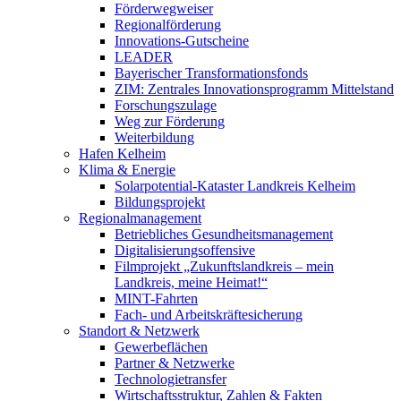
Förderwegweiser
Regionalförderung
Innovations-Gutscheine
LEADER
Bayerischer Transformationsfonds
ZIM: Zentrales Innovationsprogramm Mittelstand
Forschungszulage
Weg zur Förderung
Weiterbildung
Hafen Kelheim
Klima & Energie
Solarpotential-Kataster Landkreis Kelheim
Bildungsprojekt
Regionalmanagement
Betriebliches Gesundheitsmanagement
Digitalisierungsoffensive
Filmprojekt „Zukunftslandkreis – mein
Landkreis, meine Heimat!“
MINT-Fahrten
Fach- und Arbeitskräftesicherung
Standort & Netzwerk
Gewerbeflächen
Partner & Netzwerke
Technologietransfer
Wirtschaftsstruktur, Zahlen & Fakten