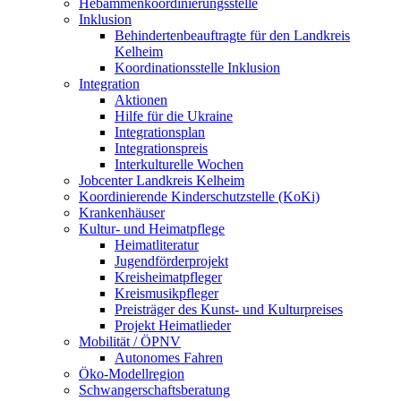
Hebammenkoordinierungsstelle
Inklusion
Behindertenbeauftragte für den Landkreis
Kelheim
Koordinationsstelle Inklusion
Integration
Aktionen
Hilfe für die Ukraine
Integrationsplan
Integrationspreis
Interkulturelle Wochen
Jobcenter Landkreis Kelheim
Koordinierende Kinderschutzstelle (KoKi)
Krankenhäuser
Kultur- und Heimatpflege
Heimatliteratur
Jugendförderprojekt
Kreisheimatpfleger
Kreismusikpfleger
Preisträger des Kunst- und Kulturpreises
Projekt Heimatlieder
Mobilität / ÖPNV
Autonomes Fahren
Öko-Modellregion
Schwangerschaftsberatung