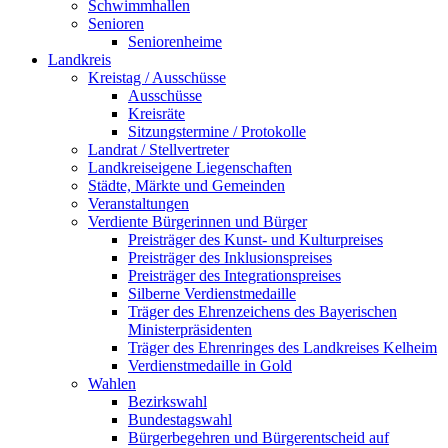
Schwimmhallen
Senioren
Seniorenheime
Landkreis
Kreistag / Ausschüsse
Ausschüsse
Kreisräte
Sitzungstermine / Protokolle
Landrat / Stellvertreter
Landkreiseigene Liegenschaften
Städte, Märkte und Gemeinden
Veranstaltungen
Verdiente Bürgerinnen und Bürger
Preisträger des Kunst- und Kulturpreises
Preisträger des Inklusionspreises
Preisträger des Integrationspreises
Silberne Verdienstmedaille
Träger des Ehrenzeichens des Bayerischen
Ministerpräsidenten
Träger des Ehrenringes des Landkreises Kelheim
Verdienstmedaille in Gold
Wahlen
Bezirkswahl
Bundestagswahl
Bürgerbegehren und Bürgerentscheid auf