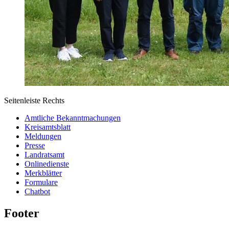
Seitenleiste Rechts
Amtliche Bekanntmachungen
Kreisamtsblatt
Meldungen
Presse
Landratsamt
Onlinedienste
Merkblätter
Formulare
Chatbot
Footer