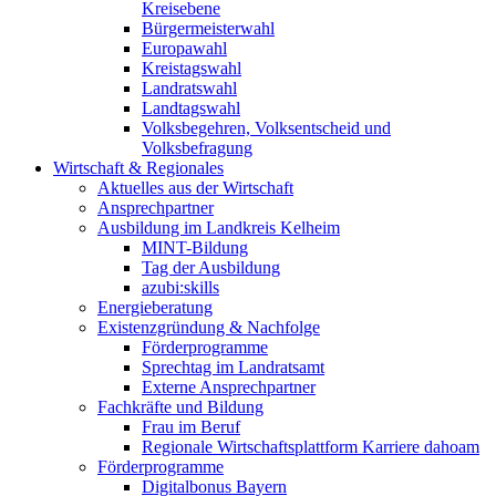
Kreisebene
Bürgermeisterwahl
Europawahl
Kreistagswahl
Landratswahl
Landtagswahl
Volksbegehren, Volksentscheid und
Volksbefragung
Wirtschaft & Regionales
Aktuelles aus der Wirtschaft
Ansprechpartner
Ausbildung im Landkreis Kelheim
MINT-Bildung
Tag der Ausbildung
azubi:skills
Energieberatung
Existenzgründung & Nachfolge
Förderprogramme
Sprechtag im Landratsamt
Externe Ansprechpartner
Fachkräfte und Bildung
Frau im Beruf
Regionale Wirtschaftsplattform Karriere dahoam
Förderprogramme
Digitalbonus Bayern