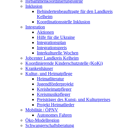
Hebammenkoordinierungsstelle
Inklusion
Behindertenbeauftragte für den Landkreis
Kelheim
Koordinationsstelle Inklusion
Integration
Aktionen
Hilfe für die Ukraine
Integrationsplan
Integrationspreis
Interkulturelle Wochen
Jobcenter Landkreis Kelheim
Koordinierende Kinderschutzstelle (KoKi)
Krankenhäuser
Kultur- und Heimatpflege
Heimatliteratur
Jugendförderprojekt
Kreisheimatpfleger
Kreismusikpfleger
Preisträger des Kunst- und Kulturpreises
Projekt Heimatlieder
Mobilität / ÖPNV
Autonomes Fahren
Öko-Modellregion
Schwangerschaftsberatung