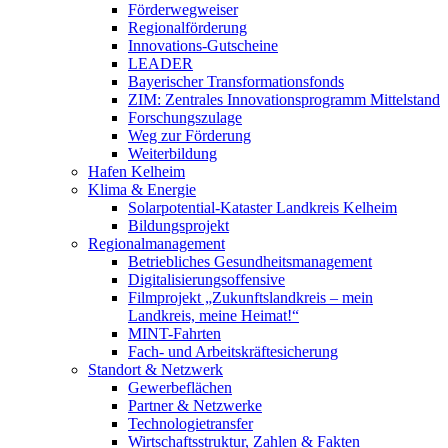
Förderwegweiser
Regionalförderung
Innovations-Gutscheine
LEADER
Bayerischer Transformationsfonds
ZIM: Zentrales Innovationsprogramm Mittelstand
Forschungszulage
Weg zur Förderung
Weiterbildung
Hafen Kelheim
Klima & Energie
Solarpotential-Kataster Landkreis Kelheim
Bildungsprojekt
Regionalmanagement
Betriebliches Gesundheitsmanagement
Digitalisierungsoffensive
Filmprojekt „Zukunftslandkreis – mein
Landkreis, meine Heimat!“
MINT-Fahrten
Fach- und Arbeitskräftesicherung
Standort & Netzwerk
Gewerbeflächen
Partner & Netzwerke
Technologietransfer
Wirtschaftsstruktur, Zahlen & Fakten