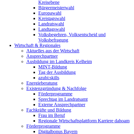
Kreisebene
Bürgermeisterwahl
Europawahl
Kreistagswahl
Landratswahl
Landtagswahl
Volksbegehren, Volksentscheid und
Volksbefragung
Wirtschaft & Regionales
Aktuelles aus der Wirtschaft
Ansprechpartner
Ausbildung im Landkreis Kelheim
MINT-Bildung
Tag der Ausbildung
azubi:skills
Energieberatung
Existenzgründung & Nachfolge
Förderprogramme
Sprechtag im Landratsamt
Externe Ansprechpartner
Fachkräfte und Bildung
Frau im Beruf
Regionale Wirtschaftsplattform Karriere dahoam
Förderprogramme
Digitalbonus Bayern