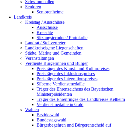
Schwimmhallen
Senioren
Seniorenheime
Landkreis
Kreistag / Ausschüsse
Ausschüsse
Kreisräte
Sitzungstermine / Protokolle
Landrat / Stellvertreter
Landkreiseigene Liegenschaften
Städte, Märkte und Gemeinden
Veranstaltungen
Verdiente Bürgerinnen und Bürger
Preisträger des Kunst- und Kulturpreises
Preisträger des Inklusionspreises
Preisträger des Integrationspreises
Silberne Verdienstmedaille
Träger des Ehrenzeichens des Bayerischen
Ministerpräsidenten
Träger des Ehrenringes des Landkreises Kelheim
Verdienstmedaille in Gold
Wahlen
Bezirkswahl
Bundestagswahl
Bürgerbegehren und Bürgerentscheid auf