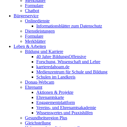
Merkblätter
Formulare
Chatbot
Bürgerservice
Onlinedienste
Informationsblätter zum Datenschutz
Dienstleistungen
Formulare
Merkblätter
Leben & Arbeiten
Bildung und Karriere
40 Jahre BildungsOffensive
Forschung, Wissenschaft und Lehre
karrieredahoam.de
Medienzentrum für Schule und Bildung
Schulen im Landkreis
Donau-Webcam
Ehrenamt
Aktionen & Projekte
Ehrenamtskarte
Engagementplattform
Vereins- und Ehrenamtsakademie
Wissenswertes und Praxishilfen
Gesundheitsregion Plus
Gleichstellung