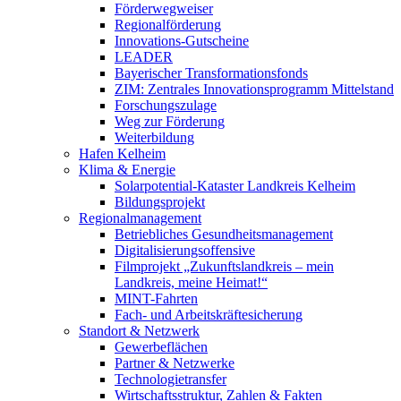
Förderwegweiser
Regionalförderung
Innovations-Gutscheine
LEADER
Bayerischer Transformationsfonds
ZIM: Zentrales Innovationsprogramm Mittelstand
Forschungszulage
Weg zur Förderung
Weiterbildung
Hafen Kelheim
Klima & Energie
Solarpotential-Kataster Landkreis Kelheim
Bildungsprojekt
Regionalmanagement
Betriebliches Gesundheitsmanagement
Digitalisierungsoffensive
Filmprojekt „Zukunftslandkreis – mein
Landkreis, meine Heimat!“
MINT-Fahrten
Fach- und Arbeitskräftesicherung
Standort & Netzwerk
Gewerbeflächen
Partner & Netzwerke
Technologietransfer
Wirtschaftsstruktur, Zahlen & Fakten