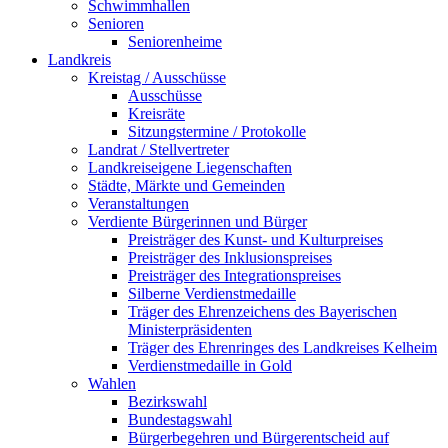
Schwimmhallen
Senioren
Seniorenheime
Landkreis
Kreistag / Ausschüsse
Ausschüsse
Kreisräte
Sitzungstermine / Protokolle
Landrat / Stellvertreter
Landkreiseigene Liegenschaften
Städte, Märkte und Gemeinden
Veranstaltungen
Verdiente Bürgerinnen und Bürger
Preisträger des Kunst- und Kulturpreises
Preisträger des Inklusionspreises
Preisträger des Integrationspreises
Silberne Verdienstmedaille
Träger des Ehrenzeichens des Bayerischen
Ministerpräsidenten
Träger des Ehrenringes des Landkreises Kelheim
Verdienstmedaille in Gold
Wahlen
Bezirkswahl
Bundestagswahl
Bürgerbegehren und Bürgerentscheid auf