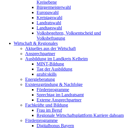
Kreisebene
Bürgermeisterwahl
Europawahl
Kreistagswahl
Landratswahl
Landtagswahl
Volksbegehren, Volksentscheid und
Volksbefragung
Wirtschaft & Regionales
Aktuelles aus der Wirtschaft
Ansprechpartner
Ausbildung im Landkreis Kelheim
MINT-Bildung
Tag der Ausbildung
azubi:skills
Energieberatung
Existenzgründung & Nachfolge
Förderprogramme
Sprechtag im Landratsamt
Externe Ansprechpartner
Fachkräfte und Bildung
Frau im Beruf
Regionale Wirtschaftsplattform Karriere dahoam
Förderprogramme
Digitalbonus Bayern