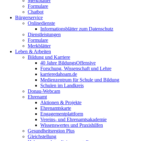
Merkblätter
Formulare
Chatbot
Bürgerservice
Onlinedienste
Informationsblätter zum Datenschutz
Dienstleistungen
Formulare
Merkblätter
Leben & Arbeiten
Bildung und Karriere
40 Jahre BildungsOffensive
Forschung, Wissenschaft und Lehre
karrieredahoam.de
Medienzentrum für Schule und Bildung
Schulen im Landkreis
Donau-Webcam
Ehrenamt
Aktionen & Projekte
Ehrenamtskarte
Engagementplattform
Vereins- und Ehrenamtsakademie
Wissenswertes und Praxishilfen
Gesundheitsregion Plus
Gleichstellung