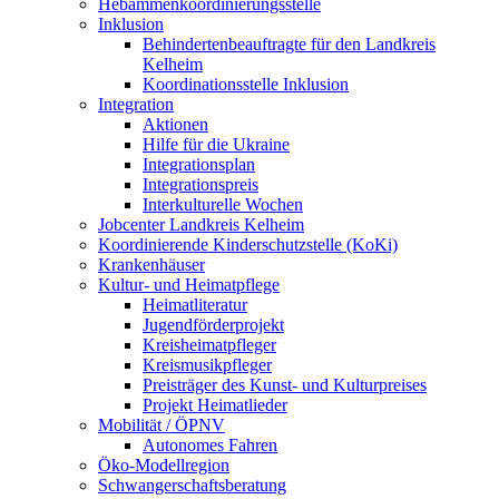
Hebammenkoordinierungsstelle
Inklusion
Behindertenbeauftragte für den Landkreis
Kelheim
Koordinationsstelle Inklusion
Integration
Aktionen
Hilfe für die Ukraine
Integrationsplan
Integrationspreis
Interkulturelle Wochen
Jobcenter Landkreis Kelheim
Koordinierende Kinderschutzstelle (KoKi)
Krankenhäuser
Kultur- und Heimatpflege
Heimatliteratur
Jugendförderprojekt
Kreisheimatpfleger
Kreismusikpfleger
Preisträger des Kunst- und Kulturpreises
Projekt Heimatlieder
Mobilität / ÖPNV
Autonomes Fahren
Öko-Modellregion
Schwangerschaftsberatung