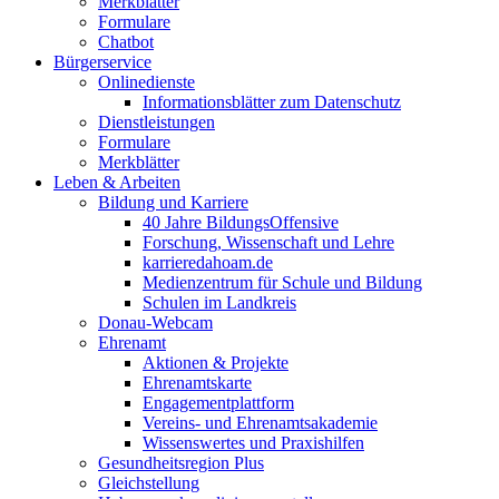
Merkblätter
Formulare
Chatbot
Bürgerservice
Onlinedienste
Informationsblätter zum Datenschutz
Dienstleistungen
Formulare
Merkblätter
Leben & Arbeiten
Bildung und Karriere
40 Jahre BildungsOffensive
Forschung, Wissenschaft und Lehre
karrieredahoam.de
Medienzentrum für Schule und Bildung
Schulen im Landkreis
Donau-Webcam
Ehrenamt
Aktionen & Projekte
Ehrenamtskarte
Engagementplattform
Vereins- und Ehrenamtsakademie
Wissenswertes und Praxishilfen
Gesundheitsregion Plus
Gleichstellung