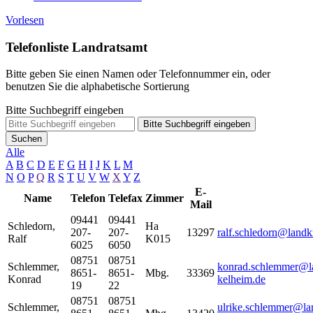
Vorlesen
Telefonliste Landratsamt
Bitte geben Sie einen Namen oder Telefonnummer ein, oder
benutzen Sie die alphabetische Sortierung
Bitte Suchbegriff eingeben
Bitte Suchbegriff eingeben
Suchen
Alle
A
B
C
D
E
F
G
H
I
J
K
L
M
N
O
P
Q
R
S
T
U
V
W
X
Y
Z
E-
Name
Telefon
Telefax
Zimmer
Mail
09441
09441
Schledorn
,
Ha
207-
207-
13297
ralf.schledorn@landk
Ralf
K015
6025
6050
08751
08751
Schlemmer
,
konrad.schlemmer@la
8651-
8651-
Mbg.
33369
Konrad
kelheim.de
19
22
08751
08751
Schlemmer
,
ulrike.schlemmer@la