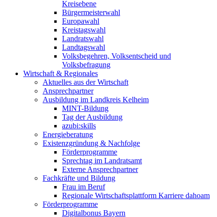
Kreisebene
Bürgermeisterwahl
Europawahl
Kreistagswahl
Landratswahl
Landtagswahl
Volksbegehren, Volksentscheid und
Volksbefragung
Wirtschaft & Regionales
Aktuelles aus der Wirtschaft
Ansprechpartner
Ausbildung im Landkreis Kelheim
MINT-Bildung
Tag der Ausbildung
azubi:skills
Energieberatung
Existenzgründung & Nachfolge
Förderprogramme
Sprechtag im Landratsamt
Externe Ansprechpartner
Fachkräfte und Bildung
Frau im Beruf
Regionale Wirtschaftsplattform Karriere dahoam
Förderprogramme
Digitalbonus Bayern