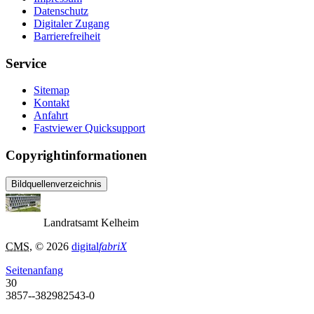
Datenschutz
Digitaler Zugang
Barrierefreiheit
Service
Sitemap
Kontakt
Anfahrt
Fastviewer Quicksupport
Copyrightinformationen
Bildquellenverzeichnis
Landratsamt Kelheim
CMS
, © 2026
digital
fabriX
Seitenanfang
30
3857--382982543-0