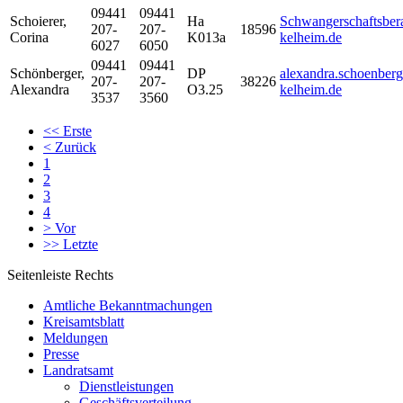
09441
09441
Schoierer
,
Ha
Schwangerschaftsber
207-
207-
18596
Corina
K013a
kelheim.de
6027
6050
09441
09441
Schönberger
,
DP
alexandra.schoenberg
207-
207-
38226
Alexandra
O3.25
kelheim.de
3537
3560
<<
Erste
<
Zurück
1
2
3
4
>
Vor
>>
Letzte
Seitenleiste Rechts
Amtliche Bekanntmachungen
Kreisamtsblatt
Meldungen
Presse
Landratsamt
Dienstleistungen
Geschäftsverteilung