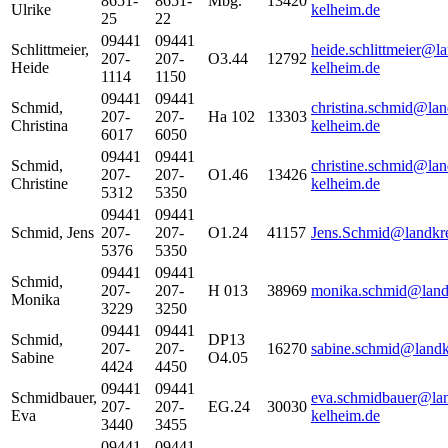
8651-
8651-
Mbg.
13420
Ulrike
kelheim.de
25
22
09441
09441
Schlittmeier
,
heide.schlittmeier@la
207-
207-
O3.44
12792
Heide
kelheim.de
1114
1150
09441
09441
Schmid
,
christina.schmid@lan
207-
207-
Ha 102
13303
Christina
kelheim.de
6017
6050
09441
09441
Schmid
,
christine.schmid@lan
207-
207-
O1.46
13426
Christine
kelheim.de
5312
5350
09441
09441
Schmid
,
Jens
207-
207-
O1.24
41157
Jens.Schmid@landkre
5376
5350
09441
09441
Schmid
,
207-
207-
H 013
38969
monika.schmid@landk
Monika
3229
3250
09441
09441
Schmid
,
DP13
207-
207-
16270
sabine.schmid@landk
Sabine
O4.05
4424
4450
09441
09441
Schmidbauer
,
eva.schmidbauer@lan
207-
207-
EG.24
30030
Eva
kelheim.de
3440
3455
09441
09441