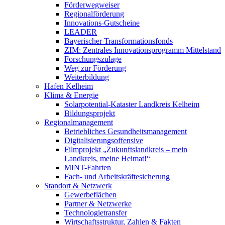
Förderwegweiser
Regionalförderung
Innovations-Gutscheine
LEADER
Bayerischer Transformationsfonds
ZIM: Zentrales Innovationsprogramm Mittelstand
Forschungszulage
Weg zur Förderung
Weiterbildung
Hafen Kelheim
Klima & Energie
Solarpotential-Kataster Landkreis Kelheim
Bildungsprojekt
Regionalmanagement
Betriebliches Gesundheitsmanagement
Digitalisierungsoffensive
Filmprojekt „Zukunftslandkreis – mein
Landkreis, meine Heimat!“
MINT-Fahrten
Fach- und Arbeitskräftesicherung
Standort & Netzwerk
Gewerbeflächen
Partner & Netzwerke
Technologietransfer
Wirtschaftsstruktur, Zahlen & Fakten