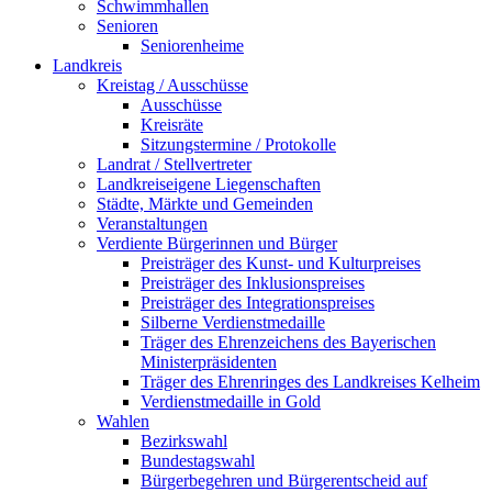
Schwimmhallen
Senioren
Seniorenheime
Landkreis
Kreistag / Ausschüsse
Ausschüsse
Kreisräte
Sitzungstermine / Protokolle
Landrat / Stellvertreter
Landkreiseigene Liegenschaften
Städte, Märkte und Gemeinden
Veranstaltungen
Verdiente Bürgerinnen und Bürger
Preisträger des Kunst- und Kulturpreises
Preisträger des Inklusionspreises
Preisträger des Integrationspreises
Silberne Verdienstmedaille
Träger des Ehrenzeichens des Bayerischen
Ministerpräsidenten
Träger des Ehrenringes des Landkreises Kelheim
Verdienstmedaille in Gold
Wahlen
Bezirkswahl
Bundestagswahl
Bürgerbegehren und Bürgerentscheid auf