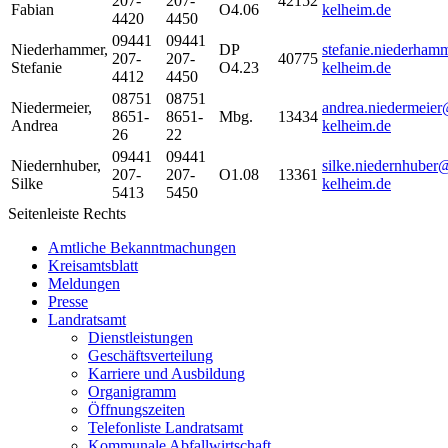
207-
207-
42152
Fabian
O4.06
kelheim.de
4420
4450
09441
09441
Niederhammer
,
DP
stefanie.niederham
207-
207-
40775
Stefanie
O4.23
kelheim.de
4412
4450
08751
08751
Niedermeier
,
andrea.niedermeier
8651-
8651-
Mbg.
13434
Andrea
kelheim.de
26
22
09441
09441
Niedernhuber
,
silke.niedernhuber
207-
207-
O1.08
13361
Silke
kelheim.de
5413
5450
Seitenleiste Rechts
Amtliche Bekanntmachungen
Kreisamtsblatt
Meldungen
Presse
Landratsamt
Dienstleistungen
Geschäftsverteilung
Karriere und Ausbildung
Organigramm
Öffnungszeiten
Telefonliste Landratsamt
Kommunale Abfallwirtschaft