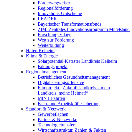
Förderwegweiser
Regionalförderung
Innovations-Gutscheine
LEADER
Bayerischer Transformationsfonds
ZIM: Zentrales Innovationsprogramm Mittelstand
Forschungszulage
Weg zur Förderung
Weiterbildung
Hafen Kelheim
Klima & Energie
Solarpotential-Kataster Landkreis Kelheim
Bildungsprojekt
Regionalmanagement
Betriebliches Gesundheitsmanagement
Digitalisierungsoffensive
Filmprojekt „Zukunftslandkreis – mein
Landkreis, meine Heimat!“
MINT-Fahrten
Fach- und Arbeitskräftesicherung
Standort & Netzwerk
Gewerbeflächen
Partner & Netzwerke
Technologietransfer
Wirtschaftsstruktur, Zahlen & Fakten