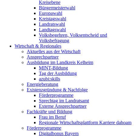
Kreisebene
Bürgermeisterwahl
Europawahl
Kreistagswahl
Landratswahl
Landtagswahl
Volksbegehren, Volksentscheid und
Volksbefragung
Wirtschaft & Regionales
Aktuelles aus der Wirtschaft
Ansprechpartner
Ausbildung im Landkreis Kelheim
MINT-Bildung
Tag der Ausbildung
azubi:skills
Energieberatung
Existenzgründung & Nachfolge
Förderprogramme
Sprechtag im Landratsamt
Externe Ansprechpartner
Fachkräfte und Bildung
Frau im Beruf
Regionale Wirtschaftsplattform Karriere dahoam
Förderprogramme
Digitalbonus Bayern