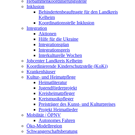
Hebammenkoordinierungsstelle
Inklusion
Behindertenbeauftragte für den Landkreis
Kelheim
Koordinationsstelle Inklusion
Integration
Aktionen
Hilfe für die Ukraine
Integrationsplan
Integrationspreis
Interkulturelle Wochen
Jobcenter Landkreis Kelheim
Koordinierende Kinderschutzstelle (KoKi)
Krankenhäuser
Kultur- und Heimatpflege
Heimatliteratur
Jugendförderprojekt
Kreisheimatpfleger
Kreismusikpfleger
Preisträger des Kunst- und Kulturpreises
Projekt Heimatlieder
Mobilität / ÖPNV
Autonomes Fahren
Öko-Modellregion
Schwangerschaftsberatung