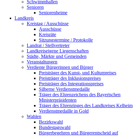
Schwimmhallen
Senioren
Seniorenheime
Landkreis
Kreistag / Ausschüsse
Ausschüsse
Kreisräte
Sitzungstermine / Protokolle
Landrat / Stellvertreter
Landkreiseigene Liegenschaften
Städte, Märkte und Gemeinden
Veranstaltungen
Verdiente Bürgerinnen und Bürger
Preisträger des Kunst- und Kulturpreises
Preisträger des Inklusionspreises
Preisträger des Integrationspreises
Silberne Verdienstmedaille
Träger des Ehrenzeichens des Bayerischen
Ministerpräsidenten
Träger des Ehrenringes des Landkreises Kelheim
Verdienstmedaille in Gold
Wahlen
Bezirkswahl
Bundestagswahl
Bürgerbegehren und Bürgerentscheid auf