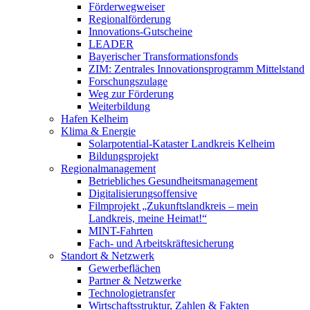
Förderwegweiser
Regionalförderung
Innovations-Gutscheine
LEADER
Bayerischer Transformationsfonds
ZIM: Zentrales Innovationsprogramm Mittelstand
Forschungszulage
Weg zur Förderung
Weiterbildung
Hafen Kelheim
Klima & Energie
Solarpotential-Kataster Landkreis Kelheim
Bildungsprojekt
Regionalmanagement
Betriebliches Gesundheitsmanagement
Digitalisierungsoffensive
Filmprojekt „Zukunftslandkreis – mein
Landkreis, meine Heimat!“
MINT-Fahrten
Fach- und Arbeitskräftesicherung
Standort & Netzwerk
Gewerbeflächen
Partner & Netzwerke
Technologietransfer
Wirtschaftsstruktur, Zahlen & Fakten