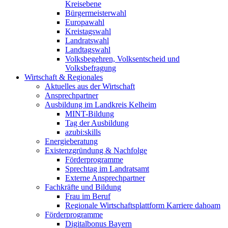
Kreisebene
Bürgermeisterwahl
Europawahl
Kreistagswahl
Landratswahl
Landtagswahl
Volksbegehren, Volksentscheid und
Volksbefragung
Wirtschaft & Regionales
Aktuelles aus der Wirtschaft
Ansprechpartner
Ausbildung im Landkreis Kelheim
MINT-Bildung
Tag der Ausbildung
azubi:skills
Energieberatung
Existenzgründung & Nachfolge
Förderprogramme
Sprechtag im Landratsamt
Externe Ansprechpartner
Fachkräfte und Bildung
Frau im Beruf
Regionale Wirtschaftsplattform Karriere dahoam
Förderprogramme
Digitalbonus Bayern