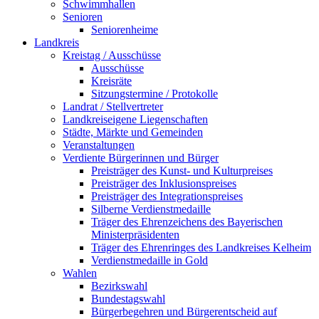
Schwimmhallen
Senioren
Seniorenheime
Landkreis
Kreistag / Ausschüsse
Ausschüsse
Kreisräte
Sitzungstermine / Protokolle
Landrat / Stellvertreter
Landkreiseigene Liegenschaften
Städte, Märkte und Gemeinden
Veranstaltungen
Verdiente Bürgerinnen und Bürger
Preisträger des Kunst- und Kulturpreises
Preisträger des Inklusionspreises
Preisträger des Integrationspreises
Silberne Verdienstmedaille
Träger des Ehrenzeichens des Bayerischen
Ministerpräsidenten
Träger des Ehrenringes des Landkreises Kelheim
Verdienstmedaille in Gold
Wahlen
Bezirkswahl
Bundestagswahl
Bürgerbegehren und Bürgerentscheid auf