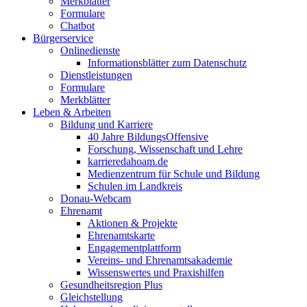
Merkblätter
Formulare
Chatbot
Bürgerservice
Onlinedienste
Informationsblätter zum Datenschutz
Dienstleistungen
Formulare
Merkblätter
Leben & Arbeiten
Bildung und Karriere
40 Jahre BildungsOffensive
Forschung, Wissenschaft und Lehre
karrieredahoam.de
Medienzentrum für Schule und Bildung
Schulen im Landkreis
Donau-Webcam
Ehrenamt
Aktionen & Projekte
Ehrenamtskarte
Engagementplattform
Vereins- und Ehrenamtsakademie
Wissenswertes und Praxishilfen
Gesundheitsregion Plus
Gleichstellung