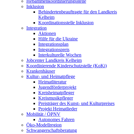
Hebammenkoordinierungsstelle
Inklusion
Behindertenbeauftragte für den Landkreis
Kelheim
Koordinationsstelle Inklusion
Integration
Aktionen
Hilfe für die Ukraine
Integrationsplan
Integrationspreis
Interkulturelle Wochen
Jobcenter Landkreis Kelheim
Koordinierende Kinderschutzstelle (KoKi)
Krankenhäuser
Kultur- und Heimatpflege
Heimatliteratur
Jugendförderprojekt
Kreisheimatpfleger
Kreismusikpfleger
Preisträger des Kunst- und Kulturpreises
Projekt Heimatlieder
Mobilität / ÖPNV
Autonomes Fahren
Öko-Modellregion
Schwangerschaftsberatung