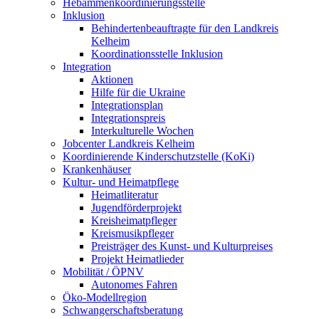
Hebammenkoordinierungsstelle
Inklusion
Behindertenbeauftragte für den Landkreis
Kelheim
Koordinationsstelle Inklusion
Integration
Aktionen
Hilfe für die Ukraine
Integrationsplan
Integrationspreis
Interkulturelle Wochen
Jobcenter Landkreis Kelheim
Koordinierende Kinderschutzstelle (KoKi)
Krankenhäuser
Kultur- und Heimatpflege
Heimatliteratur
Jugendförderprojekt
Kreisheimatpfleger
Kreismusikpfleger
Preisträger des Kunst- und Kulturpreises
Projekt Heimatlieder
Mobilität / ÖPNV
Autonomes Fahren
Öko-Modellregion
Schwangerschaftsberatung