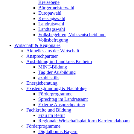
Kreisebene
Bürgermeisterwahl
Europawahl
Kreistagswahl
Landratswahl
Landtagswahl
Volksbegehren, Volksentscheid und
Volksbefragung
Wirtschaft & Regionales
Aktuelles aus der Wirtschaft
Ansprechpartner
Ausbildung im Landkreis Kelheim
MINT-Bildung
Tag der Ausbildung
azubi:skills
Energieberatung
Existenzgründung & Nachfolge
Förderprogramme
Sprechtag im Landratsamt
Externe Ansprechpartner
Fachkräfte und Bildung
Frau im Beruf
Regionale Wirtschaftsplattform Karriere dahoam
Förderprogramme
Digitalbonus Bayern