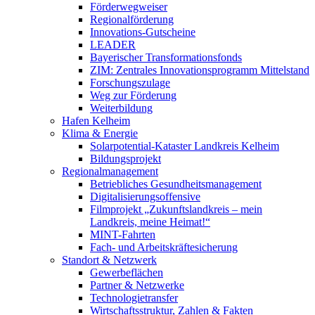
Förderwegweiser
Regionalförderung
Innovations-Gutscheine
LEADER
Bayerischer Transformationsfonds
ZIM: Zentrales Innovationsprogramm Mittelstand
Forschungszulage
Weg zur Förderung
Weiterbildung
Hafen Kelheim
Klima & Energie
Solarpotential-Kataster Landkreis Kelheim
Bildungsprojekt
Regionalmanagement
Betriebliches Gesundheitsmanagement
Digitalisierungsoffensive
Filmprojekt „Zukunftslandkreis – mein
Landkreis, meine Heimat!“
MINT-Fahrten
Fach- und Arbeitskräftesicherung
Standort & Netzwerk
Gewerbeflächen
Partner & Netzwerke
Technologietransfer
Wirtschaftsstruktur, Zahlen & Fakten