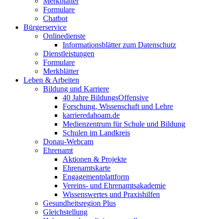
Merkblätter
Formulare
Chatbot
Bürgerservice
Onlinedienste
Informationsblätter zum Datenschutz
Dienstleistungen
Formulare
Merkblätter
Leben & Arbeiten
Bildung und Karriere
40 Jahre BildungsOffensive
Forschung, Wissenschaft und Lehre
karrieredahoam.de
Medienzentrum für Schule und Bildung
Schulen im Landkreis
Donau-Webcam
Ehrenamt
Aktionen & Projekte
Ehrenamtskarte
Engagementplattform
Vereins- und Ehrenamtsakademie
Wissenswertes und Praxishilfen
Gesundheitsregion Plus
Gleichstellung