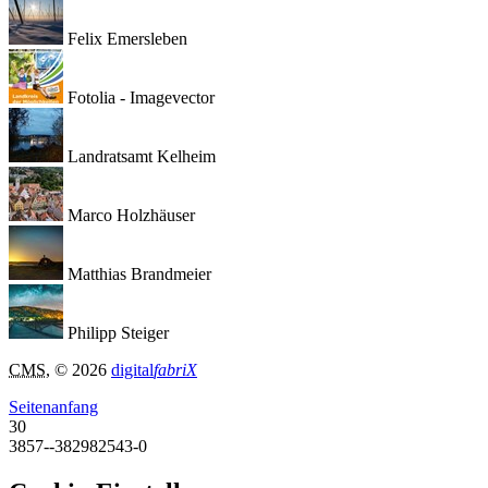
Felix Emersleben
Fotolia - Imagevector
Landratsamt Kelheim
Marco Holzhäuser
Matthias Brandmeier
Philipp Steiger
CMS
, © 2026
digital
fabriX
Seitenanfang
30
3857--382982543-0