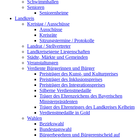
Schwimmhallen
Senioren
Seniorenheime
Landkreis
Kreistag / Ausschüsse
Ausschüsse
Kreisräte
Sitzungstermine / Protokolle
Landrat / Stellvertreter
Landkreiseigene Liegenschaften
Städte, Märkte und Gemeinden
Veranstaltungen
Verdiente Bürgerinnen und Bürger
Preisträger des Kunst- und Kulturpreises
Preisträger des Inklusionspreises
Preisträger des Integrationspreises
Silberne Verdienstmedaille
Träger des Ehrenzeichens des Bayerischen
Ministerpräsidenten
Träger des Ehrenringes des Landkreises Kelheim
Verdienstmedaille in Gold
Wahlen
Bezirkswahl
Bundestagswahl
Bürgerbegehren und Bürgerentscheid auf