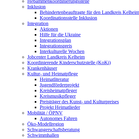
Hebammenkoordinierungsstelle
Inklusion
Behindertenbeauftragte für den Landkreis Kelhei
Koordinationsstelle Inklusion
Integration
Aktionen
Hilfe für die Ukraine
Integrationsplan
Integrationspreis
Interkulturelle Wochen
Jobcenter Landkreis Kelheim
Koordinierende Kinderschutzstelle (KoKi)
Krankenhäuser
Kultur- und Heimatpflege
Heimatliteratur
Jugendförderprojekt
Kreisheimatpfleger
Kreismusikpfleger
Preisträger des Kunst- und Kulturpreises
Projekt Heimatlieder
Mobilität / ÖPNV
Autonomes Fahren
Öko-Modellregion
Schwangerschaftsberatung
Schwimmhallen