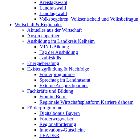
Kreistagswahl
Landratswahl
Landtagswahl
Volksbegehren, Volksentscheid und Volksbefragu
Wirtschaft & Regionales
Aktuelles aus der Wirtschaft
Ansprechpartner
Ausbildung im Landkreis Kelheim
MINT-Bildung
Tag der Ausbildung
azubi:skills
Energieberatung
Existenzgründung & Nachfolge
Förderprogramme
Sprechtag im Landratsamt
Externe Ansprechpartner
Fachkräfte und Bildung
Frau im Beruf
Regionale Wirtschaftsplattform Karriere dahoam
Förderprogramme
Digitalbonus Bayern
Förderwegweiser
Regionalförderung
Innovations-Gutscheine
LEADER