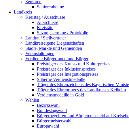
Senioren
Seniorenheime
Landkreis
Kreistag / Ausschüsse
Ausschüsse
Kreisräte
Sitzungstermine / Protokolle
Landrat / Stellvertreter
Landkreiseigene Liegenschaften
Städte, Märkte und Gemeinden
Veranstaltungen
Verdiente Bürgerinnen und Bürger
Preisträger des Kunst- und Kulturpreises
Preisträger des Inklusionspreises
Preisträger des Integrationspreises
Silberne Verdienstmedaille
Träger des Ehrenzeichens des Bayerischen Ministe
Träger des Ehrenringes des Landkreises Kelheim
Verdienstmedaille in Gold
Wahlen
Bezirkswahl
Bundestagswahl
Bürgerbegehren und Bürgerentscheid auf Kreiseb
Bürgermeisterwahl
Europawahl