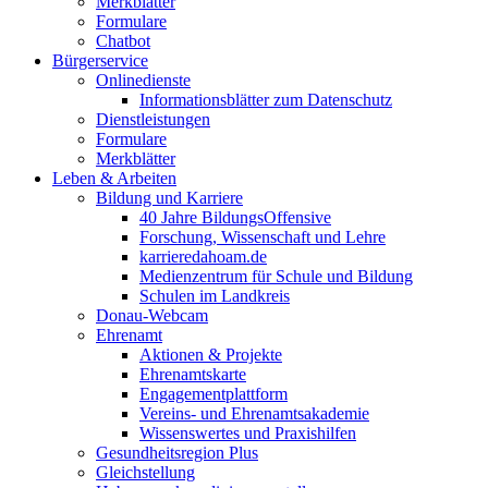
Merkblätter
Formulare
Chatbot
Bürgerservice
Onlinedienste
Informationsblätter zum Datenschutz
Dienstleistungen
Formulare
Merkblätter
Leben & Arbeiten
Bildung und Karriere
40 Jahre BildungsOffensive
Forschung, Wissenschaft und Lehre
karrieredahoam.de
Medienzentrum für Schule und Bildung
Schulen im Landkreis
Donau-Webcam
Ehrenamt
Aktionen & Projekte
Ehrenamtskarte
Engagementplattform
Vereins- und Ehrenamtsakademie
Wissenswertes und Praxishilfen
Gesundheitsregion Plus
Gleichstellung