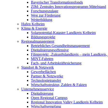
Bayerischer Transformationsfonds
ZIM: Zentrales Innovationsprogramm Mittelstand
Forschungszulage
Weg zur Förderung
Weiterbildung
Hafen Kelheim
Klima & Energie
Solarpotential-Kataster Landkreis Kelheim
Bildungsprojekt
Regionalmanagement
Betriebliches Gesundheitsmanagement
Digitalisierungsoffensive
Filmprojekt „Zukunftslandkreis – mein Landkreis,
MINT-Fahrten
Fach- und Arbeitskräftesicherung
Standort & Netzwerk
Gewerbeflächen
Partner & Netzwerke
Technologietransfer
Wirtschaftsstruktur, Zahlen & Fakten
Unternehmensservice
Digitalisierung
Open Regional Campus
Regional Innovation Valley Landkreis Kelheim
Wirtschaftsempfang