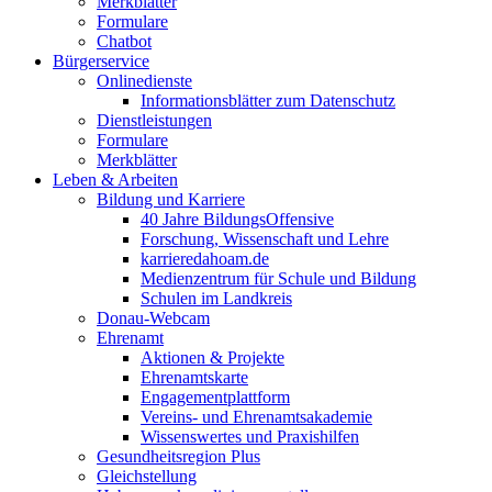
Merkblätter
Formulare
Chatbot
Bürgerservice
Onlinedienste
Informationsblätter zum Datenschutz
Dienstleistungen
Formulare
Merkblätter
Leben & Arbeiten
Bildung und Karriere
40 Jahre BildungsOffensive
Forschung, Wissenschaft und Lehre
karrieredahoam.de
Medienzentrum für Schule und Bildung
Schulen im Landkreis
Donau-Webcam
Ehrenamt
Aktionen & Projekte
Ehrenamtskarte
Engagementplattform
Vereins- und Ehrenamtsakademie
Wissenswertes und Praxishilfen
Gesundheitsregion Plus
Gleichstellung