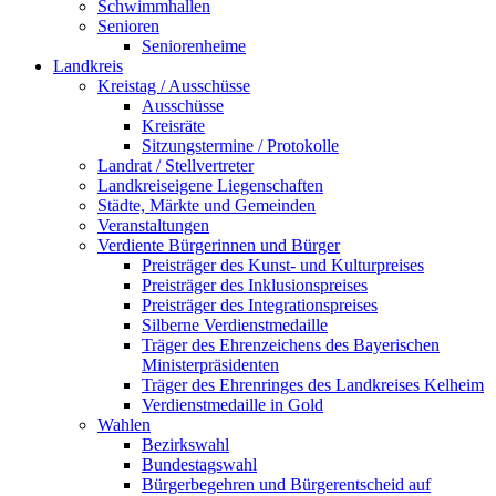
Schwimmhallen
Senioren
Seniorenheime
Landkreis
Kreistag / Ausschüsse
Ausschüsse
Kreisräte
Sitzungstermine / Protokolle
Landrat / Stellvertreter
Landkreiseigene Liegenschaften
Städte, Märkte und Gemeinden
Veranstaltungen
Verdiente Bürgerinnen und Bürger
Preisträger des Kunst- und Kulturpreises
Preisträger des Inklusionspreises
Preisträger des Integrationspreises
Silberne Verdienstmedaille
Träger des Ehrenzeichens des Bayerischen
Ministerpräsidenten
Träger des Ehrenringes des Landkreises Kelheim
Verdienstmedaille in Gold
Wahlen
Bezirkswahl
Bundestagswahl
Bürgerbegehren und Bürgerentscheid auf