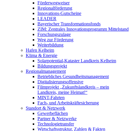
Förderwegweiser
Regionalförderung
Innovations-Gutscheine
LEADER
Bayerischer Transformationsfonds
ZIM: Zentrales Innovationsprogramm Mittelstand
Forschungszulage
Weg zur Förderung
Weiterbildung
Hafen Kelheim
Klima & Energie
Solarpotential-Kataster Landkreis Kelheim
Bildungsprojekt
Regionalmanagement
Betriebliches Gesundheitsmanagement
Digitalisierungsoffensive
Filmprojekt „Zukunftslandkreis – mein
Landkreis, meine Heimat!“
MINT-Fahrten
Fach- und Arbeitskräftesicherung
Standort & Netzwerk
Gewerbeflächen
Partner & Netzwerke
Technologietransfer
Wirtschaftsstruktur, Zahlen & Fakten