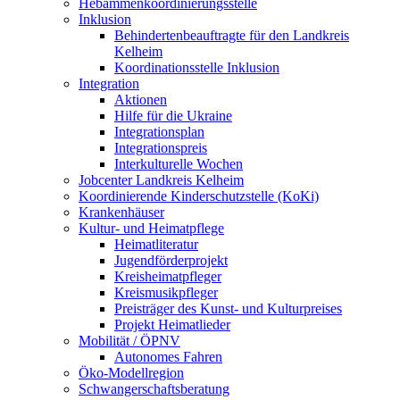
Hebammenkoordinierungsstelle
Inklusion
Behindertenbeauftragte für den Landkreis
Kelheim
Koordinationsstelle Inklusion
Integration
Aktionen
Hilfe für die Ukraine
Integrationsplan
Integrationspreis
Interkulturelle Wochen
Jobcenter Landkreis Kelheim
Koordinierende Kinderschutzstelle (KoKi)
Krankenhäuser
Kultur- und Heimatpflege
Heimatliteratur
Jugendförderprojekt
Kreisheimatpfleger
Kreismusikpfleger
Preisträger des Kunst- und Kulturpreises
Projekt Heimatlieder
Mobilität / ÖPNV
Autonomes Fahren
Öko-Modellregion
Schwangerschaftsberatung