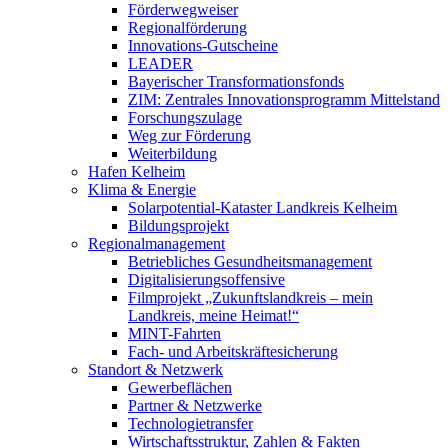
Förderwegweiser
Regionalförderung
Innovations-Gutscheine
LEADER
Bayerischer Transformationsfonds
ZIM: Zentrales Innovationsprogramm Mittelstand
Forschungszulage
Weg zur Förderung
Weiterbildung
Hafen Kelheim
Klima & Energie
Solarpotential-Kataster Landkreis Kelheim
Bildungsprojekt
Regionalmanagement
Betriebliches Gesundheitsmanagement
Digitalisierungsoffensive
Filmprojekt „Zukunftslandkreis – mein
Landkreis, meine Heimat!“
MINT-Fahrten
Fach- und Arbeitskräftesicherung
Standort & Netzwerk
Gewerbeflächen
Partner & Netzwerke
Technologietransfer
Wirtschaftsstruktur, Zahlen & Fakten