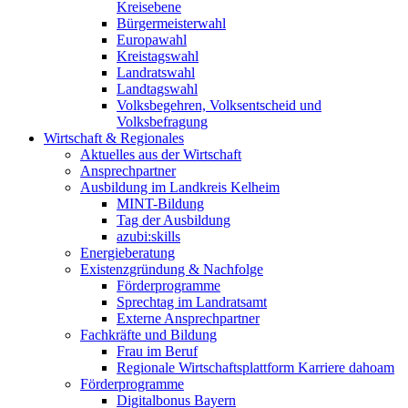
Kreisebene
Bürgermeisterwahl
Europawahl
Kreistagswahl
Landratswahl
Landtagswahl
Volksbegehren, Volksentscheid und
Volksbefragung
Wirtschaft & Regionales
Aktuelles aus der Wirtschaft
Ansprechpartner
Ausbildung im Landkreis Kelheim
MINT-Bildung
Tag der Ausbildung
azubi:skills
Energieberatung
Existenzgründung & Nachfolge
Förderprogramme
Sprechtag im Landratsamt
Externe Ansprechpartner
Fachkräfte und Bildung
Frau im Beruf
Regionale Wirtschaftsplattform Karriere dahoam
Förderprogramme
Digitalbonus Bayern