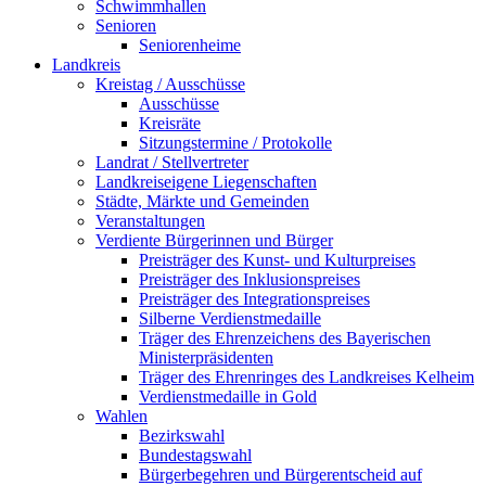
Schwimmhallen
Senioren
Seniorenheime
Landkreis
Kreistag / Ausschüsse
Ausschüsse
Kreisräte
Sitzungstermine / Protokolle
Landrat / Stellvertreter
Landkreiseigene Liegenschaften
Städte, Märkte und Gemeinden
Veranstaltungen
Verdiente Bürgerinnen und Bürger
Preisträger des Kunst- und Kulturpreises
Preisträger des Inklusionspreises
Preisträger des Integrationspreises
Silberne Verdienstmedaille
Träger des Ehrenzeichens des Bayerischen
Ministerpräsidenten
Träger des Ehrenringes des Landkreises Kelheim
Verdienstmedaille in Gold
Wahlen
Bezirkswahl
Bundestagswahl
Bürgerbegehren und Bürgerentscheid auf