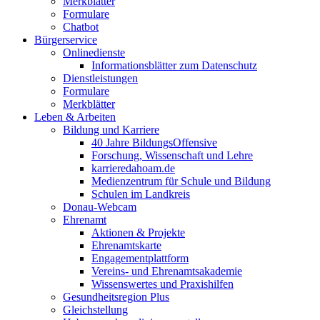
Merkblätter
Formulare
Chatbot
Bürgerservice
Onlinedienste
Informationsblätter zum Datenschutz
Dienstleistungen
Formulare
Merkblätter
Leben & Arbeiten
Bildung und Karriere
40 Jahre BildungsOffensive
Forschung, Wissenschaft und Lehre
karrieredahoam.de
Medienzentrum für Schule und Bildung
Schulen im Landkreis
Donau-Webcam
Ehrenamt
Aktionen & Projekte
Ehrenamtskarte
Engagementplattform
Vereins- und Ehrenamtsakademie
Wissenswertes und Praxishilfen
Gesundheitsregion Plus
Gleichstellung