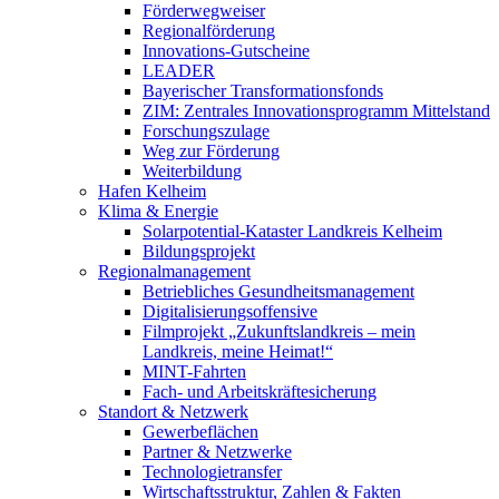
Förderwegweiser
Regionalförderung
Innovations-Gutscheine
LEADER
Bayerischer Transformationsfonds
ZIM: Zentrales Innovationsprogramm Mittelstand
Forschungszulage
Weg zur Förderung
Weiterbildung
Hafen Kelheim
Klima & Energie
Solarpotential-Kataster Landkreis Kelheim
Bildungsprojekt
Regionalmanagement
Betriebliches Gesundheitsmanagement
Digitalisierungsoffensive
Filmprojekt „Zukunftslandkreis – mein
Landkreis, meine Heimat!“
MINT-Fahrten
Fach- und Arbeitskräftesicherung
Standort & Netzwerk
Gewerbeflächen
Partner & Netzwerke
Technologietransfer
Wirtschaftsstruktur, Zahlen & Fakten