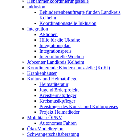
Hebammenkoordinierungsstelle
Inklusion
Behindertenbeauftragte für den Landkreis
Kelheim
Koordinationsstelle Inklusion
Integration
Aktionen
Hilfe für die Ukraine
Integrationsplan
Integrationspreis
Interkulturelle Wochen
Jobcenter Landkreis Kelheim
Koordinierende Kinderschutzstelle (KoKi)
Krankenhäuser
Kultur- und Heimatpflege
Heimatliteratur
Jugendförderprojekt
Kreisheimatpfleger
Kreismusikpfleger
Preisträger des Kunst- und Kulturpreises
Projekt Heimatlieder
Mobilität / ÖPNV
Autonomes Fahren
Öko-Modellregion
Schwangerschaftsberatung