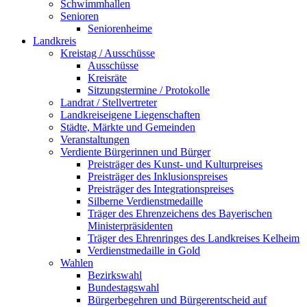
Schwimmhallen
Senioren
Seniorenheime
Landkreis
Kreistag / Ausschüsse
Ausschüsse
Kreisräte
Sitzungstermine / Protokolle
Landrat / Stellvertreter
Landkreiseigene Liegenschaften
Städte, Märkte und Gemeinden
Veranstaltungen
Verdiente Bürgerinnen und Bürger
Preisträger des Kunst- und Kulturpreises
Preisträger des Inklusionspreises
Preisträger des Integrationspreises
Silberne Verdienstmedaille
Träger des Ehrenzeichens des Bayerischen
Ministerpräsidenten
Träger des Ehrenringes des Landkreises Kelheim
Verdienstmedaille in Gold
Wahlen
Bezirkswahl
Bundestagswahl
Bürgerbegehren und Bürgerentscheid auf