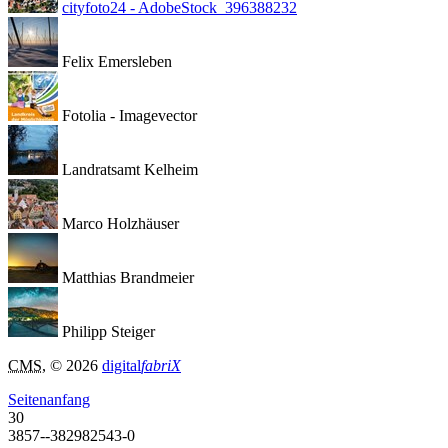
cityfoto24 - AdobeStock_396388232
Felix Emersleben
Fotolia - Imagevector
Landratsamt Kelheim
Marco Holzhäuser
Matthias Brandmeier
Philipp Steiger
CMS
, © 2026
digital
fabriX
Seitenanfang
30
3857--382982543-0