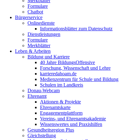
Merkblätter
Formulare
Chatbot
Bürgerservice
Onlinedienste
Informationsblätter zum Datenschutz
Dienstleistungen
Formulare
Merkblätter
Leben & Arbeiten
Bildung und Karriere
40 Jahre BildungsOffensive
Forschung, Wissenschaft und Lehre
karrieredahoam.de
Medienzentrum für Schule und Bildung
Schulen im Landkreis
Donau-Webcam
Ehrenamt
Aktionen & Projekte
Ehrenamtskarte
Engagementplattform
Vereins- und Ehrenamtsakademie
Wissenswertes und Praxishilfen
Gesundheitsregion Plus
Gleichstellung