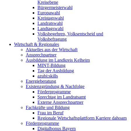
Kreisebene
Bürgermeisterwahl
Europawahl
Kreistagswahl
Landratswahl
Landtagswahl
Volksbegehren, Volksentscheid und
Volksbefragung
Wirtschaft & Regionales
Aktuelles aus der Wirtschaft
Ansprechpartner
Ausbildung im Landkreis Kelheim
MINT-Bildung
Tag der Ausbildung
azubi:skills
Energieberatung
Existenzgründung & Nachfolge
Förderprogramme
Sprechtag im Landratsamt
Externe Ansprechpartner
Fachkräfte und Bildung
Frau im Beruf
Regionale Wirtschaftsplattform Karriere dahoam
Förderprogramme
Digitalbonus Bayern