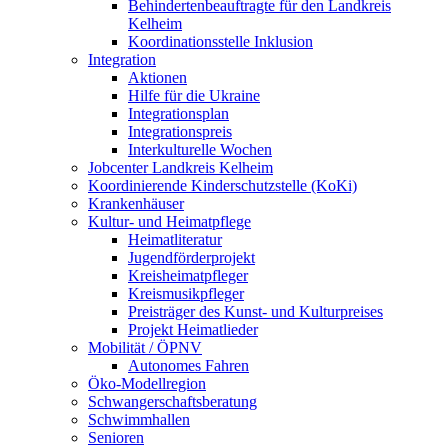
Behindertenbeauftragte für den Landkreis
Kelheim
Koordinationsstelle Inklusion
Integration
Aktionen
Hilfe für die Ukraine
Integrationsplan
Integrationspreis
Interkulturelle Wochen
Jobcenter Landkreis Kelheim
Koordinierende Kinderschutzstelle (KoKi)
Krankenhäuser
Kultur- und Heimatpflege
Heimatliteratur
Jugendförderprojekt
Kreisheimatpfleger
Kreismusikpfleger
Preisträger des Kunst- und Kulturpreises
Projekt Heimatlieder
Mobilität / ÖPNV
Autonomes Fahren
Öko-Modellregion
Schwangerschaftsberatung
Schwimmhallen
Senioren