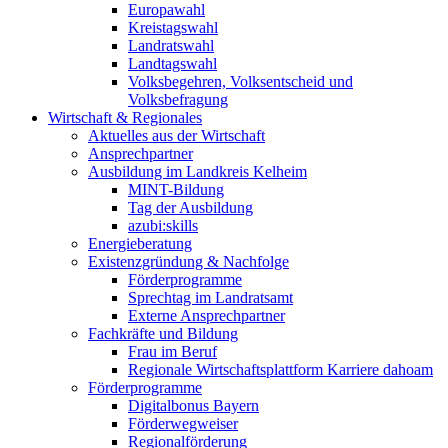
Europawahl
Kreistagswahl
Landratswahl
Landtagswahl
Volksbegehren, Volksentscheid und
Volksbefragung
Wirtschaft & Regionales
Aktuelles aus der Wirtschaft
Ansprechpartner
Ausbildung im Landkreis Kelheim
MINT-Bildung
Tag der Ausbildung
azubi:skills
Energieberatung
Existenzgründung & Nachfolge
Förderprogramme
Sprechtag im Landratsamt
Externe Ansprechpartner
Fachkräfte und Bildung
Frau im Beruf
Regionale Wirtschaftsplattform Karriere dahoam
Förderprogramme
Digitalbonus Bayern
Förderwegweiser
Regionalförderung