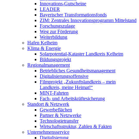
Innovations-Gutscheine
LEADER
Bayerischer Transformationsfonds
ZIM: Zentrales Innovationsprogramm Mittelstand
Forschungszulage
Weg zur Förderung
Weiterbildung
Hafen Kelheim
Klima & Energie
Solarpotential-Kataster Landkreis Kelheim
Bildungsprojekt
Regionalmanagement
Betriebliches Gesundheitsmanagement
Digitalisierungsoffensive
Filmprojekt „Zukunftslandkreis – mein
Landkreis, meine Heimat!“
MINT-Fahrten
Fach- und Arbeitskräftesicherung
Standort & Netzwerk
Gewerbeflächen
Partner & Netzwerke
Technologietransfer
Wirtschaftsstruktur, Zahlen & Fakten
Unternehmensservice
Digitalisierung