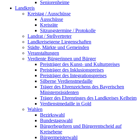
Seniorenheime
Landkreis
Kreistag / Ausschüsse
Ausschüsse
Kreisräte
Sitzungstermine / Protokolle
Landrat / Stellvertreter
Landkreiseigene Liegenschaften
Städte, Märkte und Gemeinden
Veranstaltungen
Verdiente Bürgerinnen und Bürger
Preisträger des Kunst- und Kulturpreises
Preisträger des Inklusionspreises
Preisträger des Integrationspreises
Silberne Verdienstmedaille
Träger des Ehrenzeichens des Bayerischen
Ministerpräsidenten
Träger des Ehrenringes des Landkreises Kelheim
Verdienstmedaille in Gold
Wahlen
Bezirkswahl
Bundestagswahl
Bürgerbegehren und Bürgerentscheid auf
Kreisebene
Bürgermeisterwahl