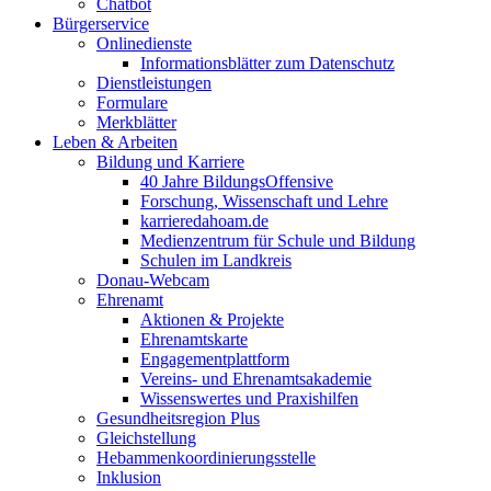
Chatbot
Bürgerservice
Onlinedienste
Informationsblätter zum Datenschutz
Dienstleistungen
Formulare
Merkblätter
Leben & Arbeiten
Bildung und Karriere
40 Jahre BildungsOffensive
Forschung, Wissenschaft und Lehre
karrieredahoam.de
Medienzentrum für Schule und Bildung
Schulen im Landkreis
Donau-Webcam
Ehrenamt
Aktionen & Projekte
Ehrenamtskarte
Engagementplattform
Vereins- und Ehrenamtsakademie
Wissenswertes und Praxishilfen
Gesundheitsregion Plus
Gleichstellung
Hebammenkoordinierungsstelle
Inklusion