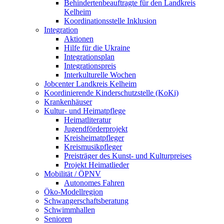
Behindertenbeauftragte für den Landkreis
Kelheim
Koordinationsstelle Inklusion
Integration
Aktionen
Hilfe für die Ukraine
Integrationsplan
Integrationspreis
Interkulturelle Wochen
Jobcenter Landkreis Kelheim
Koordinierende Kinderschutzstelle (KoKi)
Krankenhäuser
Kultur- und Heimatpflege
Heimatliteratur
Jugendförderprojekt
Kreisheimatpfleger
Kreismusikpfleger
Preisträger des Kunst- und Kulturpreises
Projekt Heimatlieder
Mobilität / ÖPNV
Autonomes Fahren
Öko-Modellregion
Schwangerschaftsberatung
Schwimmhallen
Senioren