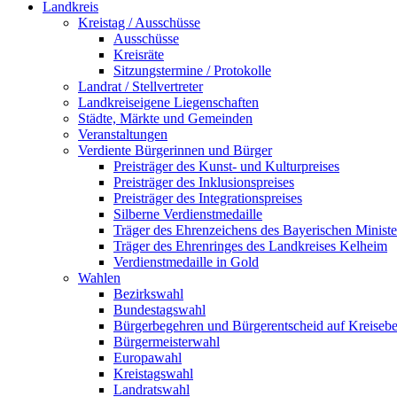
Landkreis
Kreistag / Ausschüsse
Ausschüsse
Kreisräte
Sitzungstermine / Protokolle
Landrat / Stellvertreter
Landkreiseigene Liegenschaften
Städte, Märkte und Gemeinden
Veranstaltungen
Verdiente Bürgerinnen und Bürger
Preisträger des Kunst- und Kulturpreises
Preisträger des Inklusionspreises
Preisträger des Integrationspreises
Silberne Verdienstmedaille
Träger des Ehrenzeichens des Bayerischen Ministe
Träger des Ehrenringes des Landkreises Kelheim
Verdienstmedaille in Gold
Wahlen
Bezirkswahl
Bundestagswahl
Bürgerbegehren und Bürgerentscheid auf Kreiseb
Bürgermeisterwahl
Europawahl
Kreistagswahl
Landratswahl