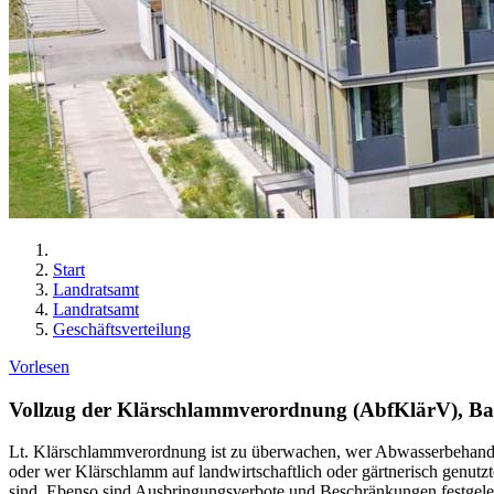
Start
Landratsamt
Landratsamt
Geschäftsverteilung
Vorlesen
Vollzug der Klärschlammverordnung (AbfKlärV), Ba
Lt. Klärschlammverordnung ist zu überwachen, wer Abwasserbehandlu
oder wer Klärschlamm auf landwirtschaftlich oder gärtnerisch genutz
sind. Ebenso sind Ausbringungsverbote und Beschränkungen festgele