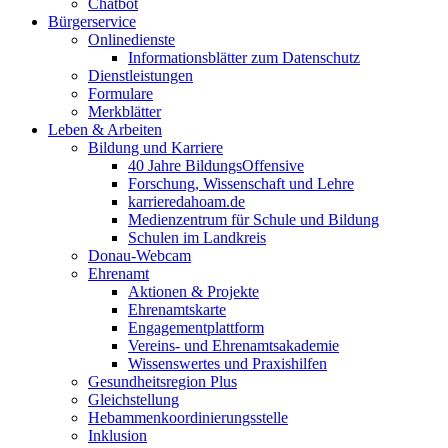
Chatbot
Bürgerservice
Onlinedienste
Informationsblätter zum Datenschutz
Dienstleistungen
Formulare
Merkblätter
Leben & Arbeiten
Bildung und Karriere
40 Jahre BildungsOffensive
Forschung, Wissenschaft und Lehre
karrieredahoam.de
Medienzentrum für Schule und Bildung
Schulen im Landkreis
Donau-Webcam
Ehrenamt
Aktionen & Projekte
Ehrenamtskarte
Engagementplattform
Vereins- und Ehrenamtsakademie
Wissenswertes und Praxishilfen
Gesundheitsregion Plus
Gleichstellung
Hebammenkoordinierungsstelle
Inklusion