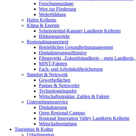
Forschungszulage
Weg zur Förderung
Weiterbildung
Hafen Kelheim
Klima & Energie
Solarpotential-Kataster Landkreis Kelheim
Bildungsprojekt
Regionalmanagement
Betriebliches Gesundheitsmanagement
Digitalisierungsoffensive
Filmprojekt „Zukunftslandkreis – mein Landkreis,
MINT-Fahrten
Fach- und Arbeitskräftesicherung
Standort & Netzwerk
Gewerbeflächen
Partner & Netzwerke
Technologietransfer
Wirtschaftsstruktur, Zahlen & Fakten
Unternehmensservice
Digitalisierung
Open Regional Campus
Regional Innovation Valley Landkreis Kelheim
Wirtschaftsempfang
Tourismus & Kultur
Urlaubsregion