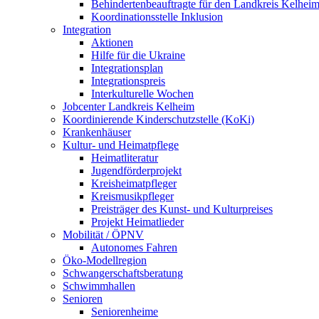
Behindertenbeauftragte für den Landkreis Kelhei
Koordinationsstelle Inklusion
Integration
Aktionen
Hilfe für die Ukraine
Integrationsplan
Integrationspreis
Interkulturelle Wochen
Jobcenter Landkreis Kelheim
Koordinierende Kinderschutzstelle (KoKi)
Krankenhäuser
Kultur- und Heimatpflege
Heimatliteratur
Jugendförderprojekt
Kreisheimatpfleger
Kreismusikpfleger
Preisträger des Kunst- und Kulturpreises
Projekt Heimatlieder
Mobilität / ÖPNV
Autonomes Fahren
Öko-Modellregion
Schwangerschaftsberatung
Schwimmhallen
Senioren
Seniorenheime