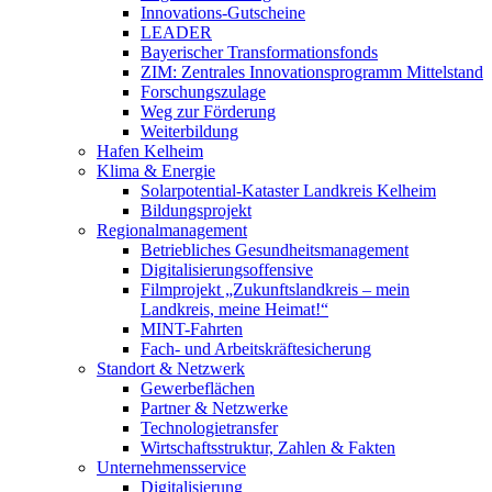
Innovations-Gutscheine
LEADER
Bayerischer Transformationsfonds
ZIM: Zentrales Innovationsprogramm Mittelstand
Forschungszulage
Weg zur Förderung
Weiterbildung
Hafen Kelheim
Klima & Energie
Solarpotential-Kataster Landkreis Kelheim
Bildungsprojekt
Regionalmanagement
Betriebliches Gesundheitsmanagement
Digitalisierungsoffensive
Filmprojekt „Zukunftslandkreis – mein
Landkreis, meine Heimat!“
MINT-Fahrten
Fach- und Arbeitskräftesicherung
Standort & Netzwerk
Gewerbeflächen
Partner & Netzwerke
Technologietransfer
Wirtschaftsstruktur, Zahlen & Fakten
Unternehmensservice
Digitalisierung