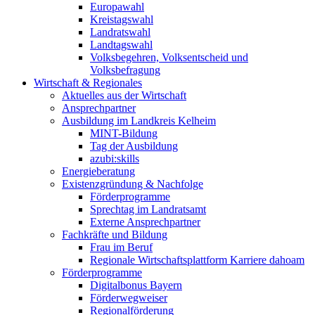
Europawahl
Kreistagswahl
Landratswahl
Landtagswahl
Volksbegehren, Volksentscheid und
Volksbefragung
Wirtschaft & Regionales
Aktuelles aus der Wirtschaft
Ansprechpartner
Ausbildung im Landkreis Kelheim
MINT-Bildung
Tag der Ausbildung
azubi:skills
Energieberatung
Existenzgründung & Nachfolge
Förderprogramme
Sprechtag im Landratsamt
Externe Ansprechpartner
Fachkräfte und Bildung
Frau im Beruf
Regionale Wirtschaftsplattform Karriere dahoam
Förderprogramme
Digitalbonus Bayern
Förderwegweiser
Regionalförderung