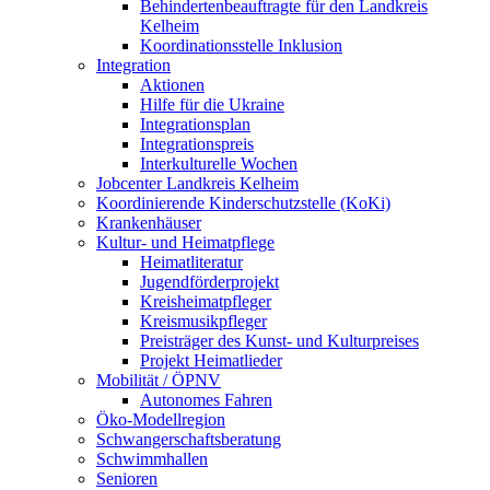
Behindertenbeauftragte für den Landkreis
Kelheim
Koordinationsstelle Inklusion
Integration
Aktionen
Hilfe für die Ukraine
Integrationsplan
Integrationspreis
Interkulturelle Wochen
Jobcenter Landkreis Kelheim
Koordinierende Kinderschutzstelle (KoKi)
Krankenhäuser
Kultur- und Heimatpflege
Heimatliteratur
Jugendförderprojekt
Kreisheimatpfleger
Kreismusikpfleger
Preisträger des Kunst- und Kulturpreises
Projekt Heimatlieder
Mobilität / ÖPNV
Autonomes Fahren
Öko-Modellregion
Schwangerschaftsberatung
Schwimmhallen
Senioren