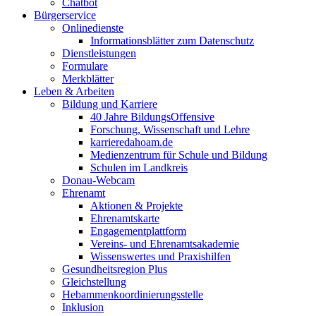
Chatbot
Bürgerservice
Onlinedienste
Informationsblätter zum Datenschutz
Dienstleistungen
Formulare
Merkblätter
Leben & Arbeiten
Bildung und Karriere
40 Jahre BildungsOffensive
Forschung, Wissenschaft und Lehre
karrieredahoam.de
Medienzentrum für Schule und Bildung
Schulen im Landkreis
Donau-Webcam
Ehrenamt
Aktionen & Projekte
Ehrenamtskarte
Engagementplattform
Vereins- und Ehrenamtsakademie
Wissenswertes und Praxishilfen
Gesundheitsregion Plus
Gleichstellung
Hebammenkoordinierungsstelle
Inklusion