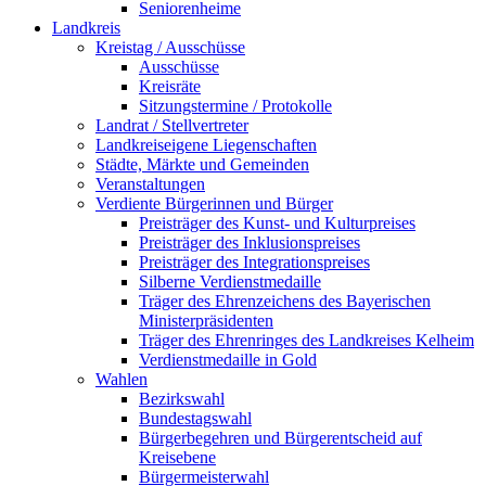
Seniorenheime
Landkreis
Kreistag / Ausschüsse
Ausschüsse
Kreisräte
Sitzungstermine / Protokolle
Landrat / Stellvertreter
Landkreiseigene Liegenschaften
Städte, Märkte und Gemeinden
Veranstaltungen
Verdiente Bürgerinnen und Bürger
Preisträger des Kunst- und Kulturpreises
Preisträger des Inklusionspreises
Preisträger des Integrationspreises
Silberne Verdienstmedaille
Träger des Ehrenzeichens des Bayerischen
Ministerpräsidenten
Träger des Ehrenringes des Landkreises Kelheim
Verdienstmedaille in Gold
Wahlen
Bezirkswahl
Bundestagswahl
Bürgerbegehren und Bürgerentscheid auf
Kreisebene
Bürgermeisterwahl