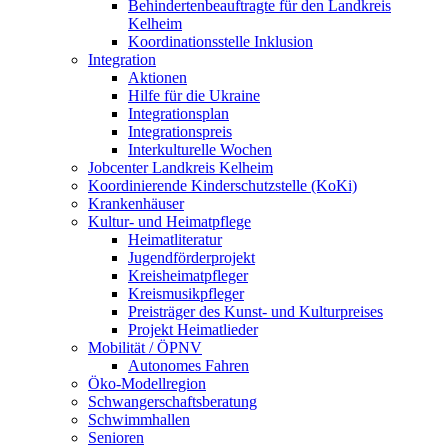
Behindertenbeauftragte für den Landkreis
Kelheim
Koordinationsstelle Inklusion
Integration
Aktionen
Hilfe für die Ukraine
Integrationsplan
Integrationspreis
Interkulturelle Wochen
Jobcenter Landkreis Kelheim
Koordinierende Kinderschutzstelle (KoKi)
Krankenhäuser
Kultur- und Heimatpflege
Heimatliteratur
Jugendförderprojekt
Kreisheimatpfleger
Kreismusikpfleger
Preisträger des Kunst- und Kulturpreises
Projekt Heimatlieder
Mobilität / ÖPNV
Autonomes Fahren
Öko-Modellregion
Schwangerschaftsberatung
Schwimmhallen
Senioren