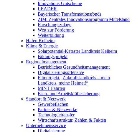
Innovations-Gutscheine
LEADER
Bayerischer Transformationsfonds
ZIM: Zentrales Innovationsprogramm Mittelstand
Forschungszulage
Weg zur Förderung
Weiterbildung
Hafen Kelheim
Klima & Energie
Solarpotential-Kataster Landkreis Kelheim
Bildungsprojekt
Regionalmanagement
Betriebliches Gesundheitsmanagement
Digitalisierungsoffensive
Filmprojekt „Zukunftslandkreis – mein
Landkreis, meine Heimat!“
MINT-Fahrten
Fach- und Arbeitskräftesicherung
Standort & Netzwerk
Gewerbeflächen
Partner & Netzwerke
Technologietransfer
Wirtschaftsstruktur, Zahlen & Fakten
Unternehmensservice
Digitalisierung