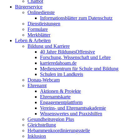
Chatbot
Bürgerservice
Onlinedienste
Informationsblätter zum Datenschutz
Dienstleistungen
Formulare
Merkblätter
Leben & Arbeiten
Bildung und Karriere
40 Jahre BildungsOffensive
Forschung, Wissenschaft und Lehre
karrieredahoam.de
Medienzentrum für Schule und Bildung
Schulen im Landkreis
Donau-Webcam
Ehrenamt
Aktionen & Projekte
Ehrenamtskarte
Engagementplattform
Vereins- und Ehrenamtsakademie
Wissenswertes und Praxishilfen
Gesundheitsregion Plus
Gleichstellung
Hebammenkoordinierungsstelle
Inklusion