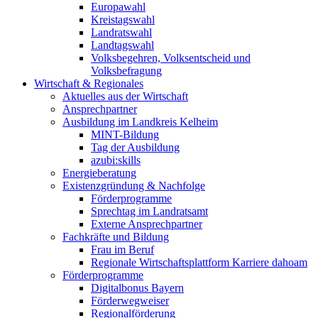
Europawahl
Kreistagswahl
Landratswahl
Landtagswahl
Volksbegehren, Volksentscheid und
Volksbefragung
Wirtschaft & Regionales
Aktuelles aus der Wirtschaft
Ansprechpartner
Ausbildung im Landkreis Kelheim
MINT-Bildung
Tag der Ausbildung
azubi:skills
Energieberatung
Existenzgründung & Nachfolge
Förderprogramme
Sprechtag im Landratsamt
Externe Ansprechpartner
Fachkräfte und Bildung
Frau im Beruf
Regionale Wirtschaftsplattform Karriere dahoam
Förderprogramme
Digitalbonus Bayern
Förderwegweiser
Regionalförderung