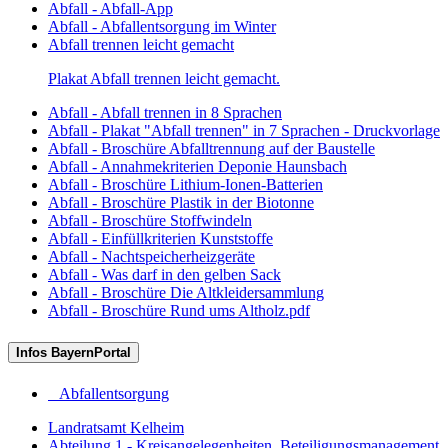
Abfall - Abfall-App
Abfall - Abfallentsorgung im Winter
Abfall trennen leicht gemacht
Plakat Abfall trennen leicht gemacht.
Abfall - Abfall trennen in 8 Sprachen
Abfall - Plakat "Abfall trennen" in 7 Sprachen - Druckvorlage
Abfall - Broschüre Abfalltrennung auf der Baustelle
Abfall - Annahmekriterien Deponie Haunsbach
Abfall - Broschüre Lithium-Ionen-Batterien
Abfall - Broschüre Plastik in der Biotonne
Abfall - Broschüre Stoffwindeln
Abfall - Einfüllkriterien Kunststoffe
Abfall - Nachtspeicherheizgeräte
Abfall - Was darf in den gelben Sack
Abfall - Broschüre Die Altkleidersammlung
Abfall - Broschüre Rund ums Altholz.pdf
Infos BayernPortal
Abfallentsorgung
Landratsamt Kelheim
Abteilung 1 - Kreisangelegenheiten, Beteiligungsmanagement