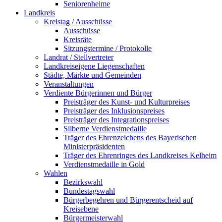
Seniorenheime
Landkreis
Kreistag / Ausschüsse
Ausschüsse
Kreisräte
Sitzungstermine / Protokolle
Landrat / Stellvertreter
Landkreiseigene Liegenschaften
Städte, Märkte und Gemeinden
Veranstaltungen
Verdiente Bürgerinnen und Bürger
Preisträger des Kunst- und Kulturpreises
Preisträger des Inklusionspreises
Preisträger des Integrationspreises
Silberne Verdienstmedaille
Träger des Ehrenzeichens des Bayerischen
Ministerpräsidenten
Träger des Ehrenringes des Landkreises Kelheim
Verdienstmedaille in Gold
Wahlen
Bezirkswahl
Bundestagswahl
Bürgerbegehren und Bürgerentscheid auf
Kreisebene
Bürgermeisterwahl