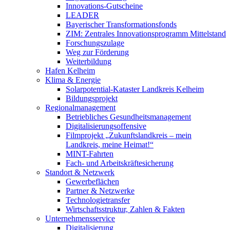
Innovations-Gutscheine
LEADER
Bayerischer Transformationsfonds
ZIM: Zentrales Innovationsprogramm Mittelstand
Forschungszulage
Weg zur Förderung
Weiterbildung
Hafen Kelheim
Klima & Energie
Solarpotential-Kataster Landkreis Kelheim
Bildungsprojekt
Regionalmanagement
Betriebliches Gesundheitsmanagement
Digitalisierungsoffensive
Filmprojekt „Zukunftslandkreis – mein
Landkreis, meine Heimat!“
MINT-Fahrten
Fach- und Arbeitskräftesicherung
Standort & Netzwerk
Gewerbeflächen
Partner & Netzwerke
Technologietransfer
Wirtschaftsstruktur, Zahlen & Fakten
Unternehmensservice
Digitalisierung