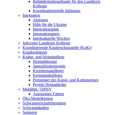
Behindertenbeauftragte für den Landkreis
Kelheim
Koordinationsstelle Inklusion
Integration
Aktionen
Hilfe für die Ukraine
Integrationsplan
Integrationspreis
Interkulturelle Wochen
Jobcenter Landkreis Kelheim
Koordinierende Kinderschutzstelle (KoKi)
Krankenhäuser
Kultur- und Heimatpflege
Heimatliteratur
Jugendförderprojekt
Kreisheimatpfleger
Kreismusikpfleger
Preisträger des Kunst- und Kulturpreises
Projekt Heimatlieder
Mobilität / ÖPNV
Autonomes Fahren
Öko-Modellregion
Schwangerschaftsberatung
Schwimmhallen
Senioren