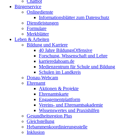
Chatbot
Bürgerservice
Onlinedienste
Informationsblätter zum Datenschutz
Dienstleistungen
Formulare
Merkblätter
Leben & Arbeiten
Bildung und Karriere
40 Jahre BildungsOffensive
Forschung, Wissenschaft und Lehre
karrieredahoam.de
Medienzentrum für Schule und Bildung
Schulen im Landkreis
Donau-Webcam
Ehrenamt
Aktionen & Projekte
Ehrenamtskarte
Engagementplattform
Vereins- und Ehrenamtsakademie
Wissenswertes und Praxishilfen
Gesundheitsregion Plus
Gleichstellung
Hebammenkoordinierungsstelle
Inklusion