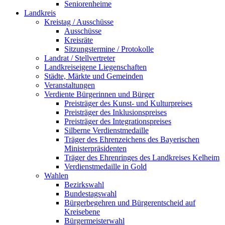
Seniorenheime
Landkreis
Kreistag / Ausschüsse
Ausschüsse
Kreisräte
Sitzungstermine / Protokolle
Landrat / Stellvertreter
Landkreiseigene Liegenschaften
Städte, Märkte und Gemeinden
Veranstaltungen
Verdiente Bürgerinnen und Bürger
Preisträger des Kunst- und Kulturpreises
Preisträger des Inklusionspreises
Preisträger des Integrationspreises
Silberne Verdienstmedaille
Träger des Ehrenzeichens des Bayerischen
Ministerpräsidenten
Träger des Ehrenringes des Landkreises Kelheim
Verdienstmedaille in Gold
Wahlen
Bezirkswahl
Bundestagswahl
Bürgerbegehren und Bürgerentscheid auf
Kreisebene
Bürgermeisterwahl