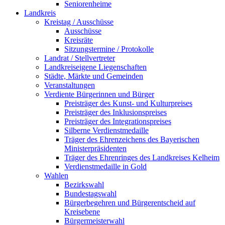
Seniorenheime
Landkreis
Kreistag / Ausschüsse
Ausschüsse
Kreisräte
Sitzungstermine / Protokolle
Landrat / Stellvertreter
Landkreiseigene Liegenschaften
Städte, Märkte und Gemeinden
Veranstaltungen
Verdiente Bürgerinnen und Bürger
Preisträger des Kunst- und Kulturpreises
Preisträger des Inklusionspreises
Preisträger des Integrationspreises
Silberne Verdienstmedaille
Träger des Ehrenzeichens des Bayerischen
Ministerpräsidenten
Träger des Ehrenringes des Landkreises Kelheim
Verdienstmedaille in Gold
Wahlen
Bezirkswahl
Bundestagswahl
Bürgerbegehren und Bürgerentscheid auf
Kreisebene
Bürgermeisterwahl