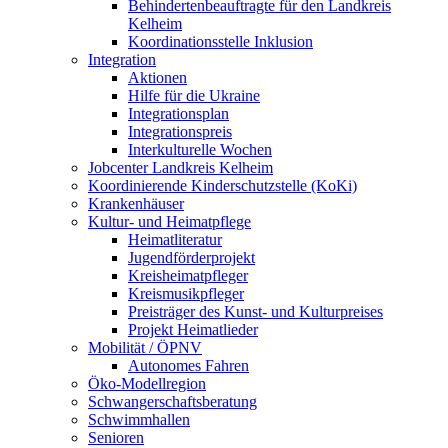
Behindertenbeauftragte für den Landkreis
Kelheim
Koordinationsstelle Inklusion
Integration
Aktionen
Hilfe für die Ukraine
Integrationsplan
Integrationspreis
Interkulturelle Wochen
Jobcenter Landkreis Kelheim
Koordinierende Kinderschutzstelle (KoKi)
Krankenhäuser
Kultur- und Heimatpflege
Heimatliteratur
Jugendförderprojekt
Kreisheimatpfleger
Kreismusikpfleger
Preisträger des Kunst- und Kulturpreises
Projekt Heimatlieder
Mobilität / ÖPNV
Autonomes Fahren
Öko-Modellregion
Schwangerschaftsberatung
Schwimmhallen
Senioren