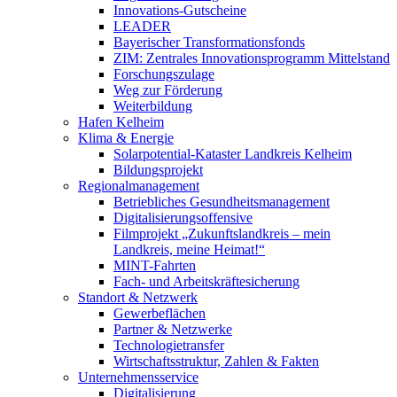
Innovations-Gutscheine
LEADER
Bayerischer Transformationsfonds
ZIM: Zentrales Innovationsprogramm Mittelstand
Forschungszulage
Weg zur Förderung
Weiterbildung
Hafen Kelheim
Klima & Energie
Solarpotential-Kataster Landkreis Kelheim
Bildungsprojekt
Regionalmanagement
Betriebliches Gesundheitsmanagement
Digitalisierungsoffensive
Filmprojekt „Zukunftslandkreis – mein
Landkreis, meine Heimat!“
MINT-Fahrten
Fach- und Arbeitskräftesicherung
Standort & Netzwerk
Gewerbeflächen
Partner & Netzwerke
Technologietransfer
Wirtschaftsstruktur, Zahlen & Fakten
Unternehmensservice
Digitalisierung