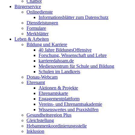
Chatbot
Bürgerservice
Onlinedienste
Informationsblätter zum Datenschutz
Dienstleistungen
Formulare
Merkblätter
Leben & Arbeiten
Bildung und Karriere
40 Jahre BildungsOffensive
Forschung, Wissenschaft und Lehre
karrieredahoam.de
Medienzentrum für Schule und Bildung
Schulen im Landkreis
Donau-Webcam
Ehrenamt
Aktionen & Projekte
Ehrenamtskarte
Engagementplattform
Vereins- und Ehrenamtsakademie
Wissenswertes und Praxishilfen
Gesundheitsregion Plus
Gleichstellung
Hebammenkoordinierungsstelle
Inklusion