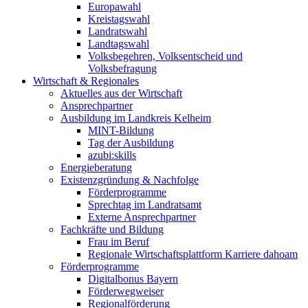
Europawahl
Kreistagswahl
Landratswahl
Landtagswahl
Volksbegehren, Volksentscheid und
Volksbefragung
Wirtschaft & Regionales
Aktuelles aus der Wirtschaft
Ansprechpartner
Ausbildung im Landkreis Kelheim
MINT-Bildung
Tag der Ausbildung
azubi:skills
Energieberatung
Existenzgründung & Nachfolge
Förderprogramme
Sprechtag im Landratsamt
Externe Ansprechpartner
Fachkräfte und Bildung
Frau im Beruf
Regionale Wirtschaftsplattform Karriere dahoam
Förderprogramme
Digitalbonus Bayern
Förderwegweiser
Regionalförderung