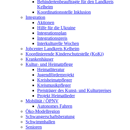
Behindertenbeauftragte für den Landkreis
Kelheim
Koordinationsstelle Inklusion
Integration
Aktionen
Hilfe für die Ukraine
Integrationsplan
Integrationspreis
Interkulturelle Wochen
Jobcenter Landkreis Kelheim
Koordinierende Kinderschutzstelle (KoKi)
Krankenhäuser
Kultur- und Heimatpflege
Heimatliteratur
Jugendförderprojekt
Kreisheimatpfleger
Kreismusikpfleger
Preisträger des Kunst- und Kulturpreises
Projekt Heimatlieder
Mobilität / ÖPNV
Autonomes Fahren
Öko-Modellregion
Schwangerschaftsberatung
Schwimmhallen
Senioren