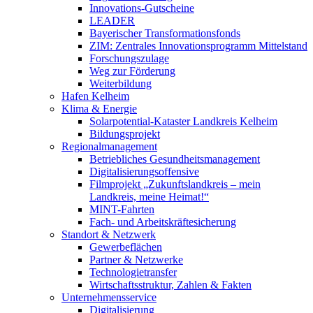
Innovations-Gutscheine
LEADER
Bayerischer Transformationsfonds
ZIM: Zentrales Innovationsprogramm Mittelstand
Forschungszulage
Weg zur Förderung
Weiterbildung
Hafen Kelheim
Klima & Energie
Solarpotential-Kataster Landkreis Kelheim
Bildungsprojekt
Regionalmanagement
Betriebliches Gesundheitsmanagement
Digitalisierungsoffensive
Filmprojekt „Zukunftslandkreis – mein
Landkreis, meine Heimat!“
MINT-Fahrten
Fach- und Arbeitskräftesicherung
Standort & Netzwerk
Gewerbeflächen
Partner & Netzwerke
Technologietransfer
Wirtschaftsstruktur, Zahlen & Fakten
Unternehmensservice
Digitalisierung