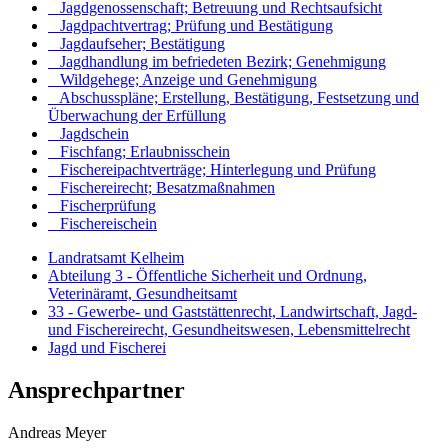
Jagdgenossenschaft; Betreuung und Rechtsaufsicht
Jagdpachtvertrag; Prüfung und Bestätigung
Jagdaufseher; Bestätigung
Jagdhandlung im befriedeten Bezirk; Genehmigung
Wildgehege; Anzeige und Genehmigung
Abschusspläne; Erstellung, Bestätigung, Festsetzung und
Überwachung der Erfüllung
Jagdschein
Fischfang; Erlaubnisschein
Fischereipachtverträge; Hinterlegung und Prüfung
Fischereirecht; Besatzmaßnahmen
Fischerprüfung
Fischereischein
Landratsamt Kelheim
Abteilung 3 - Öffentliche Sicherheit und Ordnung,
Veterinäramt, Gesundheitsamt
33 - Gewerbe- und Gaststättenrecht, Landwirtschaft, Jagd-
und Fischereirecht, Gesundheitswesen, Lebensmittelrecht
Jagd und Fischerei
Ansprechpartner
Andreas
Meyer