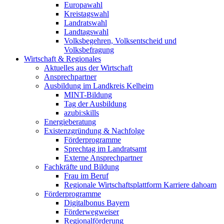
Europawahl
Kreistagswahl
Landratswahl
Landtagswahl
Volksbegehren, Volksentscheid und
Volksbefragung
Wirtschaft & Regionales
Aktuelles aus der Wirtschaft
Ansprechpartner
Ausbildung im Landkreis Kelheim
MINT-Bildung
Tag der Ausbildung
azubi:skills
Energieberatung
Existenzgründung & Nachfolge
Förderprogramme
Sprechtag im Landratsamt
Externe Ansprechpartner
Fachkräfte und Bildung
Frau im Beruf
Regionale Wirtschaftsplattform Karriere dahoam
Förderprogramme
Digitalbonus Bayern
Förderwegweiser
Regionalförderung