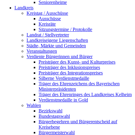
Seniorenheime
Landkreis
Kreistag / Ausschüsse
Ausschüsse
Kreisräte
Sitzungstermine / Protokolle
Landrat / Stellvertreter
Landkreiseigene Liegenschaften
Städte, Märkte und Gemeinden
Veranstaltungen
Verdiente Bürgerinnen und Bürger
Preisträger des Kunst- und Kulturpreises
Preisträger des Inklusionspreises
Preisträger des Integrationspreises
Silberne Verdienstmedaille
Träger des Ehrenzeichens des Bayerischen
Ministerpräsidenten
Träger des Ehrenringes des Landkreises Kelheim
Verdienstmedaille in Gold
Wahlen
Bezirkswahl
Bundestagswahl
Bürgerbegehren und Bürgerentscheid auf
Kreisebene
Bürgermeisterwahl