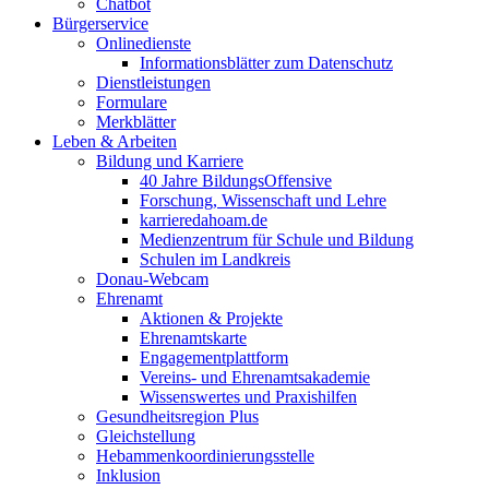
Chatbot
Bürgerservice
Onlinedienste
Informationsblätter zum Datenschutz
Dienstleistungen
Formulare
Merkblätter
Leben & Arbeiten
Bildung und Karriere
40 Jahre BildungsOffensive
Forschung, Wissenschaft und Lehre
karrieredahoam.de
Medienzentrum für Schule und Bildung
Schulen im Landkreis
Donau-Webcam
Ehrenamt
Aktionen & Projekte
Ehrenamtskarte
Engagementplattform
Vereins- und Ehrenamtsakademie
Wissenswertes und Praxishilfen
Gesundheitsregion Plus
Gleichstellung
Hebammenkoordinierungsstelle
Inklusion