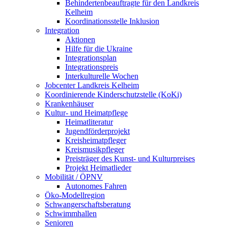
Behindertenbeauftragte für den Landkreis
Kelheim
Koordinationsstelle Inklusion
Integration
Aktionen
Hilfe für die Ukraine
Integrationsplan
Integrationspreis
Interkulturelle Wochen
Jobcenter Landkreis Kelheim
Koordinierende Kinderschutzstelle (KoKi)
Krankenhäuser
Kultur- und Heimatpflege
Heimatliteratur
Jugendförderprojekt
Kreisheimatpfleger
Kreismusikpfleger
Preisträger des Kunst- und Kulturpreises
Projekt Heimatlieder
Mobilität / ÖPNV
Autonomes Fahren
Öko-Modellregion
Schwangerschaftsberatung
Schwimmhallen
Senioren