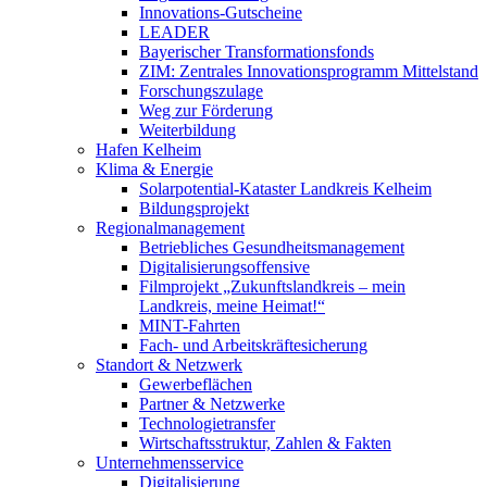
Innovations-Gutscheine
LEADER
Bayerischer Transformationsfonds
ZIM: Zentrales Innovationsprogramm Mittelstand
Forschungszulage
Weg zur Förderung
Weiterbildung
Hafen Kelheim
Klima & Energie
Solarpotential-Kataster Landkreis Kelheim
Bildungsprojekt
Regionalmanagement
Betriebliches Gesundheitsmanagement
Digitalisierungsoffensive
Filmprojekt „Zukunftslandkreis – mein
Landkreis, meine Heimat!“
MINT-Fahrten
Fach- und Arbeitskräftesicherung
Standort & Netzwerk
Gewerbeflächen
Partner & Netzwerke
Technologietransfer
Wirtschaftsstruktur, Zahlen & Fakten
Unternehmensservice
Digitalisierung