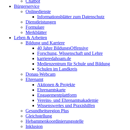
Chatbot
Bürgerservice
Onlinedienste
Informationsblätter zum Datenschutz
Dienstleistungen
Formulare
Merkblätter
Leben & Arbeiten
Bildung und Karriere
40 Jahre BildungsOffensive
Forschung, Wissenschaft und Lehre
karrieredahoam.de
Medienzentrum für Schule und Bildung
Schulen im Landkreis
Donau-Webcam
Ehrenamt
Aktionen & Projekte
Ehrenamtskarte
Engagementplattform
Vereins- und Ehrenamtsakademie
Wissenswertes und Praxishilfen
Gesundheitsregion Plus
Gleichstellung
Hebammenkoordinierungsstelle
Inklusion