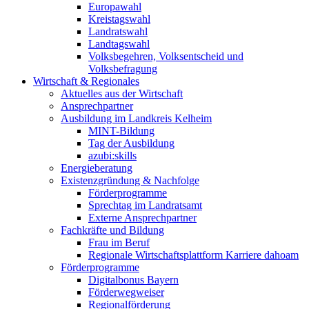
Europawahl
Kreistagswahl
Landratswahl
Landtagswahl
Volksbegehren, Volksentscheid und
Volksbefragung
Wirtschaft & Regionales
Aktuelles aus der Wirtschaft
Ansprechpartner
Ausbildung im Landkreis Kelheim
MINT-Bildung
Tag der Ausbildung
azubi:skills
Energieberatung
Existenzgründung & Nachfolge
Förderprogramme
Sprechtag im Landratsamt
Externe Ansprechpartner
Fachkräfte und Bildung
Frau im Beruf
Regionale Wirtschaftsplattform Karriere dahoam
Förderprogramme
Digitalbonus Bayern
Förderwegweiser
Regionalförderung