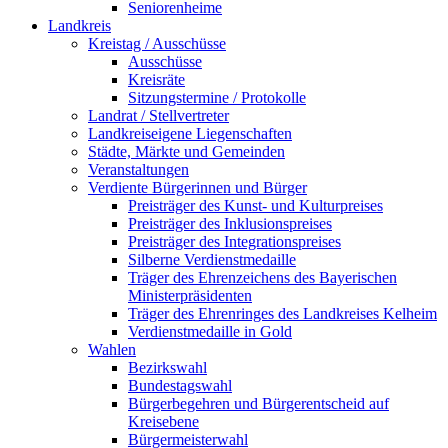
Seniorenheime
Landkreis
Kreistag / Ausschüsse
Ausschüsse
Kreisräte
Sitzungstermine / Protokolle
Landrat / Stellvertreter
Landkreiseigene Liegenschaften
Städte, Märkte und Gemeinden
Veranstaltungen
Verdiente Bürgerinnen und Bürger
Preisträger des Kunst- und Kulturpreises
Preisträger des Inklusionspreises
Preisträger des Integrationspreises
Silberne Verdienstmedaille
Träger des Ehrenzeichens des Bayerischen
Ministerpräsidenten
Träger des Ehrenringes des Landkreises Kelheim
Verdienstmedaille in Gold
Wahlen
Bezirkswahl
Bundestagswahl
Bürgerbegehren und Bürgerentscheid auf
Kreisebene
Bürgermeisterwahl