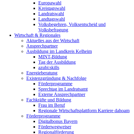
Europawahl
Kreistagswahl
Landratswahl
Landtagswahl
Volksbegehren, Volksentscheid und
Volksbefragung
Wirtschaft & Regionales
Aktuelles aus der Wirtschaft
Ansprechpartner
Ausbildung im Landkreis Kelheim
MINT-Bildung
Tag der Ausbildung
azubi:skills
Energieberatung
Existenzgründung & Nachfolge
Förderprogramme
Sprechtag im Landratsamt
Externe Ansprechpartner
Fachkräfte und Bildung
Frau im Beruf
Regionale Wirtschaftsplattform Karriere dahoam
Förderprogramme
Digitalbonus Bayern
Förderwegweiser
Regionalförderung