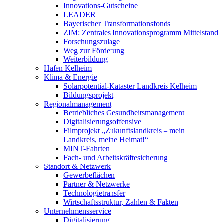
Innovations-Gutscheine
LEADER
Bayerischer Transformationsfonds
ZIM: Zentrales Innovationsprogramm Mittelstand
Forschungszulage
Weg zur Förderung
Weiterbildung
Hafen Kelheim
Klima & Energie
Solarpotential-Kataster Landkreis Kelheim
Bildungsprojekt
Regionalmanagement
Betriebliches Gesundheitsmanagement
Digitalisierungsoffensive
Filmprojekt „Zukunftslandkreis – mein
Landkreis, meine Heimat!“
MINT-Fahrten
Fach- und Arbeitskräftesicherung
Standort & Netzwerk
Gewerbeflächen
Partner & Netzwerke
Technologietransfer
Wirtschaftsstruktur, Zahlen & Fakten
Unternehmensservice
Digitalisierung