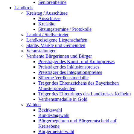
Seniorenheime
Landkreis
Kreistag / Ausschüsse
Ausschüsse
Kreisräte
Sitzungstermine / Protokolle
Landrat / Stellvertreter
Landkreiseigene Liegenschaften
Städte, Märkte und Gemeinden
Veranstaltungen
Verdiente Bürgerinnen und Bürger
Preisträger des Kunst- und Kulturpreises
Preisträger des Inklusionspreises
Preisträger des Integrationspreises
Silberne Verdienstmedaille
Träger des Ehrenzeichens des Bayerischen
Ministerpräsidenten
Träger des Ehrenringes des Landkreises Kelheim
Verdienstmedaille in Gold
Wahlen
Bezirkswahl
Bundestagswahl
Bürgerbegehren und Bürgerentscheid auf
Kreisebene
Bürgermeisterwahl