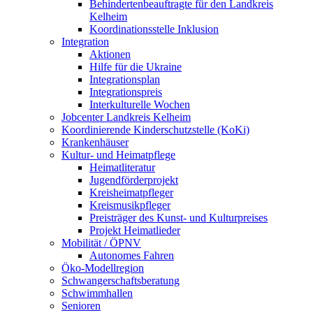
Behindertenbeauftragte für den Landkreis
Kelheim
Koordinationsstelle Inklusion
Integration
Aktionen
Hilfe für die Ukraine
Integrationsplan
Integrationspreis
Interkulturelle Wochen
Jobcenter Landkreis Kelheim
Koordinierende Kinderschutzstelle (KoKi)
Krankenhäuser
Kultur- und Heimatpflege
Heimatliteratur
Jugendförderprojekt
Kreisheimatpfleger
Kreismusikpfleger
Preisträger des Kunst- und Kulturpreises
Projekt Heimatlieder
Mobilität / ÖPNV
Autonomes Fahren
Öko-Modellregion
Schwangerschaftsberatung
Schwimmhallen
Senioren