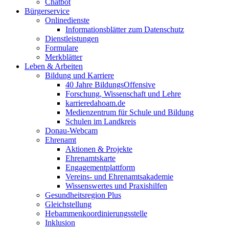
Chatbot
Bürgerservice
Onlinedienste
Informationsblätter zum Datenschutz
Dienstleistungen
Formulare
Merkblätter
Leben & Arbeiten
Bildung und Karriere
40 Jahre BildungsOffensive
Forschung, Wissenschaft und Lehre
karrieredahoam.de
Medienzentrum für Schule und Bildung
Schulen im Landkreis
Donau-Webcam
Ehrenamt
Aktionen & Projekte
Ehrenamtskarte
Engagementplattform
Vereins- und Ehrenamtsakademie
Wissenswertes und Praxishilfen
Gesundheitsregion Plus
Gleichstellung
Hebammenkoordinierungsstelle
Inklusion