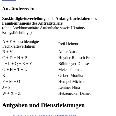
Ausländerrecht
Zuständigkeitsverteilung
nach
Anfangsbuchstaben
des
Familiennamens
des
Antragstellers
(ohne Asyl/humanitäre Aufenthalte sowie Ukraine-
Kriegsflüchtlinge)
A + E + beschleunigtes
Reil Helmut
Fachkräfteverfahren
B + V
Adler Astrid
C + D + N + P
Heyder-Rentsch Frank
I + L + Q + R + Y
Bühlmeyer Denise
G + H + T + U
Meier Thomas
K
Gebert Monika
F + M + O
Hempel Michael
J + S
Lentner Nina
W + X + Z
Hetzenecker Daniel
Aufgaben und Dienstleistungen