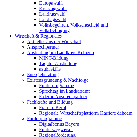
Europawahl
Kreistagswahl
Landratswahl
Landtagswahl
Volksbegehren, Volksentscheid und
Volksbefragung
Wirtschaft & Regionales
Aktuelles aus der Wirtschaft
Ansprechpartner
Ausbildung im Landkreis Kelheim
MINT-Bildung
Tag der Ausbildung
azubi:skills
Energieberatung
Existenzgründung & Nachfolge
Förderprogramme
Sprechtag im Landratsamt
Externe Ansprechpartner
Fachkräfte und Bildung
Frau im Beruf
Regionale Wirtschaftsplattform Karriere dahoam
Förderprogramme
Digitalbonus Bayern
Förderwegweiser
Regionalförderung