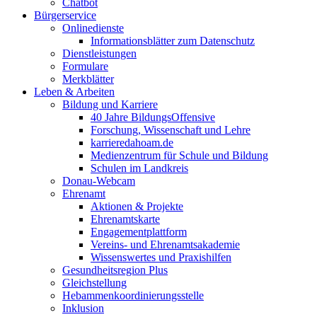
Chatbot
Bürgerservice
Onlinedienste
Informationsblätter zum Datenschutz
Dienstleistungen
Formulare
Merkblätter
Leben & Arbeiten
Bildung und Karriere
40 Jahre BildungsOffensive
Forschung, Wissenschaft und Lehre
karrieredahoam.de
Medienzentrum für Schule und Bildung
Schulen im Landkreis
Donau-Webcam
Ehrenamt
Aktionen & Projekte
Ehrenamtskarte
Engagementplattform
Vereins- und Ehrenamtsakademie
Wissenswertes und Praxishilfen
Gesundheitsregion Plus
Gleichstellung
Hebammenkoordinierungsstelle
Inklusion