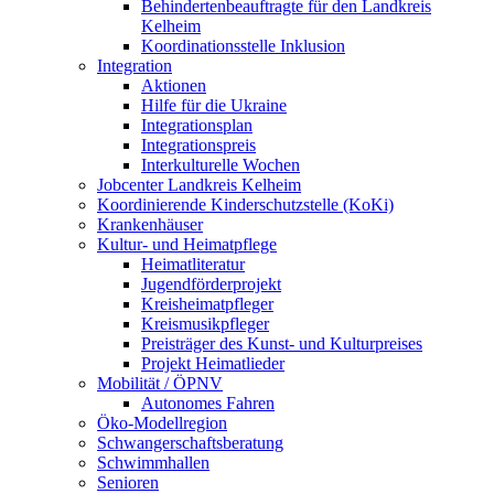
Behindertenbeauftragte für den Landkreis
Kelheim
Koordinationsstelle Inklusion
Integration
Aktionen
Hilfe für die Ukraine
Integrationsplan
Integrationspreis
Interkulturelle Wochen
Jobcenter Landkreis Kelheim
Koordinierende Kinderschutzstelle (KoKi)
Krankenhäuser
Kultur- und Heimatpflege
Heimatliteratur
Jugendförderprojekt
Kreisheimatpfleger
Kreismusikpfleger
Preisträger des Kunst- und Kulturpreises
Projekt Heimatlieder
Mobilität / ÖPNV
Autonomes Fahren
Öko-Modellregion
Schwangerschaftsberatung
Schwimmhallen
Senioren