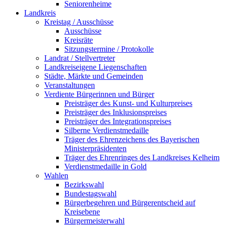
Seniorenheime
Landkreis
Kreistag / Ausschüsse
Ausschüsse
Kreisräte
Sitzungstermine / Protokolle
Landrat / Stellvertreter
Landkreiseigene Liegenschaften
Städte, Märkte und Gemeinden
Veranstaltungen
Verdiente Bürgerinnen und Bürger
Preisträger des Kunst- und Kulturpreises
Preisträger des Inklusionspreises
Preisträger des Integrationspreises
Silberne Verdienstmedaille
Träger des Ehrenzeichens des Bayerischen
Ministerpräsidenten
Träger des Ehrenringes des Landkreises Kelheim
Verdienstmedaille in Gold
Wahlen
Bezirkswahl
Bundestagswahl
Bürgerbegehren und Bürgerentscheid auf
Kreisebene
Bürgermeisterwahl