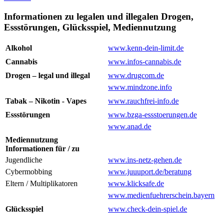
Informationen zu legalen und illegalen Drogen,
Essstörungen, Glücksspiel, Mediennutzung
Alkohol
www.kenn-dein-limit.de
Cannabis
www.infos-cannabis.de
Drogen – legal und illegal
www.drugcom.de
www.mindzone.info
Tabak – Nikotin - Vapes
www.rauchfrei-info.de
Essstörungen
www.bzga-essstoerungen.de
www.anad.de
Mediennutzung
Informationen für / zu
Jugendliche
www.ins-netz-gehen.de
Cybermobbing
www.juuuport.de/beratung
Eltern / Multiplikatoren
www.klicksafe.de
www.medienfuehrerschein.bayern
Glücksspiel
www.check-dein-spiel.de