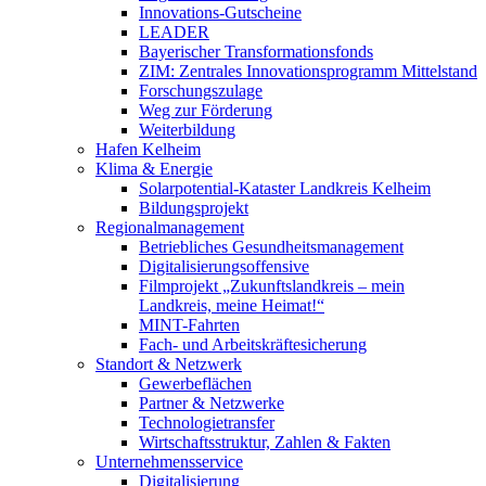
Innovations-Gutscheine
LEADER
Bayerischer Transformationsfonds
ZIM: Zentrales Innovationsprogramm Mittelstand
Forschungszulage
Weg zur Förderung
Weiterbildung
Hafen Kelheim
Klima & Energie
Solarpotential-Kataster Landkreis Kelheim
Bildungsprojekt
Regionalmanagement
Betriebliches Gesundheitsmanagement
Digitalisierungsoffensive
Filmprojekt „Zukunftslandkreis – mein
Landkreis, meine Heimat!“
MINT-Fahrten
Fach- und Arbeitskräftesicherung
Standort & Netzwerk
Gewerbeflächen
Partner & Netzwerke
Technologietransfer
Wirtschaftsstruktur, Zahlen & Fakten
Unternehmensservice
Digitalisierung