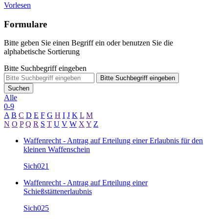
Vorlesen
Formulare
Bitte geben Sie einen Begriff ein oder benutzen Sie die
alphabetische Sortierung
Bitte Suchbegriff eingeben
Bitte Suchbegriff eingeben
Suchen
Alle
0-9
A
B
C
D
E
F
G
H
I
J
K
L
M
N
O
P
Q
R
S
T
U
V
W
X
Y
Z
Waffenrecht - Antrag auf Erteilung einer Erlaubnis für den
kleinen Waffenschein
Sich021
Waffenrecht - Antrag auf Erteilung einer
Schießstättenerlaubnis
Sich025