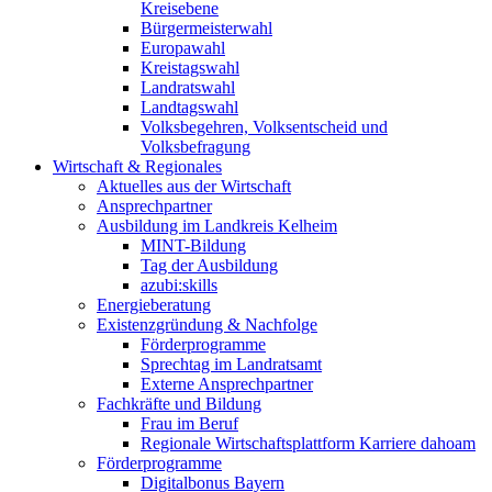
Kreisebene
Bürgermeisterwahl
Europawahl
Kreistagswahl
Landratswahl
Landtagswahl
Volksbegehren, Volksentscheid und
Volksbefragung
Wirtschaft & Regionales
Aktuelles aus der Wirtschaft
Ansprechpartner
Ausbildung im Landkreis Kelheim
MINT-Bildung
Tag der Ausbildung
azubi:skills
Energieberatung
Existenzgründung & Nachfolge
Förderprogramme
Sprechtag im Landratsamt
Externe Ansprechpartner
Fachkräfte und Bildung
Frau im Beruf
Regionale Wirtschaftsplattform Karriere dahoam
Förderprogramme
Digitalbonus Bayern