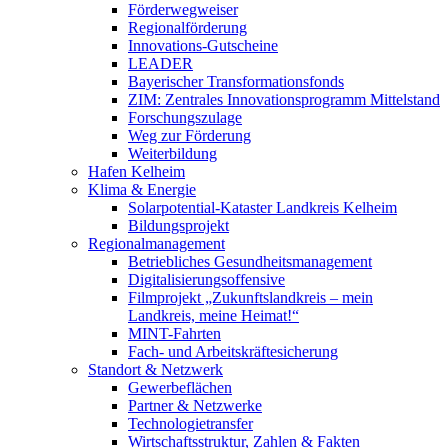
Förderwegweiser
Regionalförderung
Innovations-Gutscheine
LEADER
Bayerischer Transformationsfonds
ZIM: Zentrales Innovationsprogramm Mittelstand
Forschungszulage
Weg zur Förderung
Weiterbildung
Hafen Kelheim
Klima & Energie
Solarpotential-Kataster Landkreis Kelheim
Bildungsprojekt
Regionalmanagement
Betriebliches Gesundheitsmanagement
Digitalisierungsoffensive
Filmprojekt „Zukunftslandkreis – mein
Landkreis, meine Heimat!“
MINT-Fahrten
Fach- und Arbeitskräftesicherung
Standort & Netzwerk
Gewerbeflächen
Partner & Netzwerke
Technologietransfer
Wirtschaftsstruktur, Zahlen & Fakten