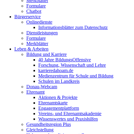
Merkblätter
Formulare
Chatbot
Bürgerservice
Onlinedienste
Informationsblätter zum Datenschutz
Dienstleistungen
Formulare
Merkblätter
Leben & Arbeiten
Bildung und Karriere
40 Jahre BildungsOffensive
Forschung, Wissenschaft und Lehre
karrieredahoam.de
Medienzentrum für Schule und Bildung
Schulen im Landkreis
Donau-Webcam
Ehrenamt
Aktionen & Projekte
Ehrenamtskarte
Engagementplattform
Vereins- und Ehrenamtsakademie
Wissenswertes und Praxishilfen
Gesundheitsregion Plus
Gleichstellung