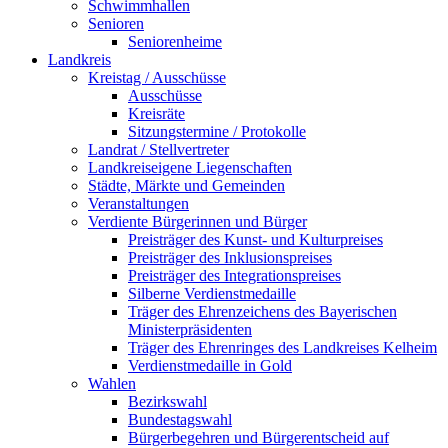
Schwimmhallen
Senioren
Seniorenheime
Landkreis
Kreistag / Ausschüsse
Ausschüsse
Kreisräte
Sitzungstermine / Protokolle
Landrat / Stellvertreter
Landkreiseigene Liegenschaften
Städte, Märkte und Gemeinden
Veranstaltungen
Verdiente Bürgerinnen und Bürger
Preisträger des Kunst- und Kulturpreises
Preisträger des Inklusionspreises
Preisträger des Integrationspreises
Silberne Verdienstmedaille
Träger des Ehrenzeichens des Bayerischen
Ministerpräsidenten
Träger des Ehrenringes des Landkreises Kelheim
Verdienstmedaille in Gold
Wahlen
Bezirkswahl
Bundestagswahl
Bürgerbegehren und Bürgerentscheid auf