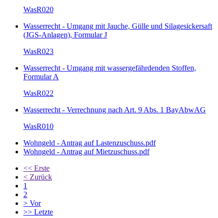
WasR020
Wasserrecht - Umgang mit Jauche, Gülle und Silagesickersaft
(JGS-Anlagen), Formular J
WasR023
Wasserrecht - Umgang mit wassergefährdenden Stoffen,
Formular A
WasR022
Wasserrecht - Verrechnung nach Art. 9 Abs. 1 BayAbwAG
WasR010
Wohngeld - Antrag auf Lastenzuschuss.pdf
Wohngeld - Antrag auf Mietzuschuss.pdf
<<
Erste
<
Zurück
1
2
>
Vor
>>
Letzte