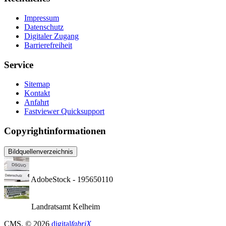
Impressum
Datenschutz
Digitaler Zugang
Barrierefreiheit
Service
Sitemap
Kontakt
Anfahrt
Fastviewer Quicksupport
Copyrightinformationen
Bildquellenverzeichnis
AdobeStock - 195650110
Landratsamt Kelheim
CMS
, © 2026
digital
fabriX