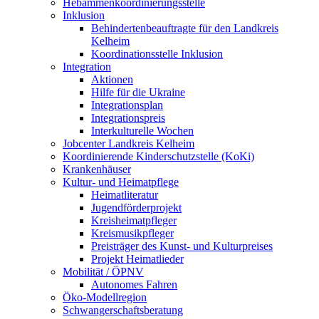
Hebammenkoordinierungsstelle
Inklusion
Behindertenbeauftragte für den Landkreis
Kelheim
Koordinationsstelle Inklusion
Integration
Aktionen
Hilfe für die Ukraine
Integrationsplan
Integrationspreis
Interkulturelle Wochen
Jobcenter Landkreis Kelheim
Koordinierende Kinderschutzstelle (KoKi)
Krankenhäuser
Kultur- und Heimatpflege
Heimatliteratur
Jugendförderprojekt
Kreisheimatpfleger
Kreismusikpfleger
Preisträger des Kunst- und Kulturpreises
Projekt Heimatlieder
Mobilität / ÖPNV
Autonomes Fahren
Öko-Modellregion
Schwangerschaftsberatung