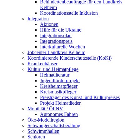
Behindertenbeauftragte für den Landkreis
Kelheim
Koordinationsstelle Inklusion
Integration
Aktionen
Hilfe für die Ukraine
Integrationsplan
Integrationspreis
Interkulturelle Wochen
Jobcenter Landkreis Kelheim
Koordinierende Kinderschutzstelle (KoKi)
Krankenhäuser
Kultur- und Heimatpflege
Heimatliteratur
Jugendförderprojekt
Kreisheimatpfleger
Kreismusikpfleger
Preisträger des Kunst- und Kulturpreises
Projekt Heimatlieder
Mobilität / ÖPNV
Autonomes Fahren
Öko-Modellregion
Schwangerschaftsberatung
Schwimmhallen
Senioren