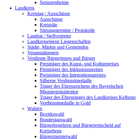
Seniorenheime
Landkreis
Kreistag / Ausschüsse
Ausschüsse
Kreisräte
Sitzungstermine / Protokolle
Landrat / Stellvertreter
Landkreiseigene Liegenschaften
Städte, Märkte und Gemeinden
Veranstaltungen
Verdiente Bürgerinnen und Bürger
Preisträger des Kunst- und Kulturpreises
Preisträger des Inklusionspreises
Preisträger des Integrationspreises
Silberne Verdienstmedaille
Träger des Ehrenzeichens des Bayerischen
Ministerpräsidenten
Träger des Ehrenringes des Landkreises Kelheim
Verdienstmedaille in Gold
Wahlen
Bezirkswahl
Bundestagswahl
Bürgerbegehren und Bürgerentscheid auf
Kreisebene
Bürgermeisterwahl