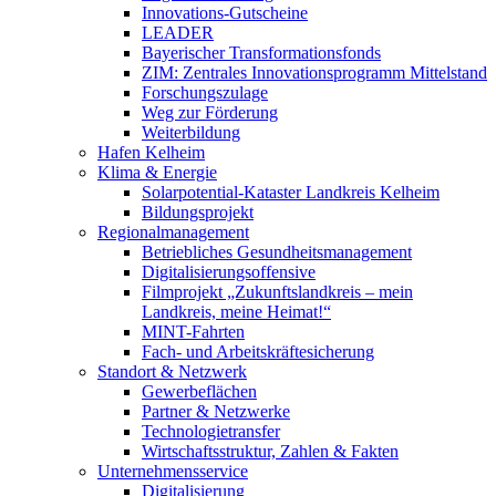
Innovations-Gutscheine
LEADER
Bayerischer Transformationsfonds
ZIM: Zentrales Innovationsprogramm Mittelstand
Forschungszulage
Weg zur Förderung
Weiterbildung
Hafen Kelheim
Klima & Energie
Solarpotential-Kataster Landkreis Kelheim
Bildungsprojekt
Regionalmanagement
Betriebliches Gesundheitsmanagement
Digitalisierungsoffensive
Filmprojekt „Zukunftslandkreis – mein
Landkreis, meine Heimat!“
MINT-Fahrten
Fach- und Arbeitskräftesicherung
Standort & Netzwerk
Gewerbeflächen
Partner & Netzwerke
Technologietransfer
Wirtschaftsstruktur, Zahlen & Fakten
Unternehmensservice
Digitalisierung