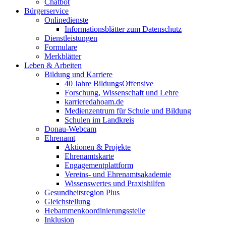
Chatbot
Bürgerservice
Onlinedienste
Informationsblätter zum Datenschutz
Dienstleistungen
Formulare
Merkblätter
Leben & Arbeiten
Bildung und Karriere
40 Jahre BildungsOffensive
Forschung, Wissenschaft und Lehre
karrieredahoam.de
Medienzentrum für Schule und Bildung
Schulen im Landkreis
Donau-Webcam
Ehrenamt
Aktionen & Projekte
Ehrenamtskarte
Engagementplattform
Vereins- und Ehrenamtsakademie
Wissenswertes und Praxishilfen
Gesundheitsregion Plus
Gleichstellung
Hebammenkoordinierungsstelle
Inklusion