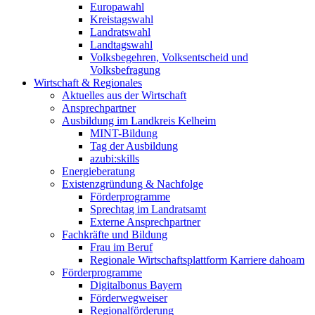
Europawahl
Kreistagswahl
Landratswahl
Landtagswahl
Volksbegehren, Volksentscheid und
Volksbefragung
Wirtschaft & Regionales
Aktuelles aus der Wirtschaft
Ansprechpartner
Ausbildung im Landkreis Kelheim
MINT-Bildung
Tag der Ausbildung
azubi:skills
Energieberatung
Existenzgründung & Nachfolge
Förderprogramme
Sprechtag im Landratsamt
Externe Ansprechpartner
Fachkräfte und Bildung
Frau im Beruf
Regionale Wirtschaftsplattform Karriere dahoam
Förderprogramme
Digitalbonus Bayern
Förderwegweiser
Regionalförderung