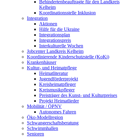
Behindertenbeauftragte für den Landkreis
Kelheim
Koordinationsstelle Inklusion
Integration
Aktionen
Hilfe für die Ukraine
Integrationsplan
Integrationspreis
Interkulturelle Wochen
Jobcenter Landkreis Kelheim
Koordinierende Kinderschutzstelle (KoKi)
Krankenhäuser
Kultur- und Heimatpflege
Heimatliteratur
Jugendförderprojekt
Kreisheimatpfleger
Kreismusikpfleger
Preisträger des Kunst- und Kulturpreises
Projekt Heimatlieder
Mobilität / ÖPNV
Autonomes Fahren
Öko-Modellregion
Schwangerschaftsberatung
Schwimmhallen
Senioren