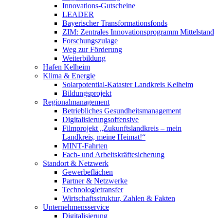
Innovations-Gutscheine
LEADER
Bayerischer Transformationsfonds
ZIM: Zentrales Innovationsprogramm Mittelstand
Forschungszulage
Weg zur Förderung
Weiterbildung
Hafen Kelheim
Klima & Energie
Solarpotential-Kataster Landkreis Kelheim
Bildungsprojekt
Regionalmanagement
Betriebliches Gesundheitsmanagement
Digitalisierungsoffensive
Filmprojekt „Zukunftslandkreis – mein
Landkreis, meine Heimat!“
MINT-Fahrten
Fach- und Arbeitskräftesicherung
Standort & Netzwerk
Gewerbeflächen
Partner & Netzwerke
Technologietransfer
Wirtschaftsstruktur, Zahlen & Fakten
Unternehmensservice
Digitalisierung