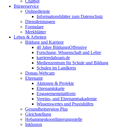
Chatbot
Bürgerservice
Onlinedienste
Informationsblätter zum Datenschutz
Dienstleistungen
Formulare
Merkblätter
Leben & Arbeiten
Bildung und Karriere
40 Jahre BildungsOffensive
Forschung, Wissenschaft und Lehre
karrieredahoam.de
Medienzentrum für Schule und Bildung
Schulen im Landkreis
Donau-Webcam
Ehrenamt
Aktionen & Projekte
Ehrenamtskarte
Engagementplattform
Vereins- und Ehrenamtsakademie
Wissenswertes und Praxishilfen
Gesundheitsregion Plus
Gleichstellung
Hebammenkoordinierungsstelle
Inklusion