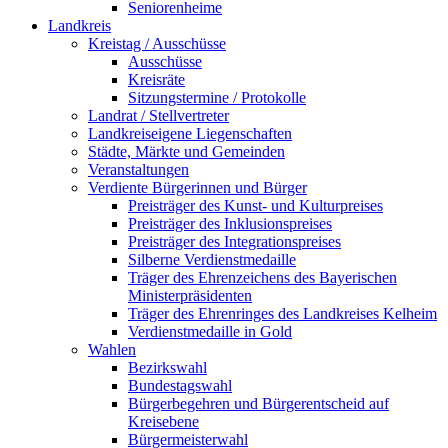
Seniorenheime
Landkreis
Kreistag / Ausschüsse
Ausschüsse
Kreisräte
Sitzungstermine / Protokolle
Landrat / Stellvertreter
Landkreiseigene Liegenschaften
Städte, Märkte und Gemeinden
Veranstaltungen
Verdiente Bürgerinnen und Bürger
Preisträger des Kunst- und Kulturpreises
Preisträger des Inklusionspreises
Preisträger des Integrationspreises
Silberne Verdienstmedaille
Träger des Ehrenzeichens des Bayerischen
Ministerpräsidenten
Träger des Ehrenringes des Landkreises Kelheim
Verdienstmedaille in Gold
Wahlen
Bezirkswahl
Bundestagswahl
Bürgerbegehren und Bürgerentscheid auf
Kreisebene
Bürgermeisterwahl